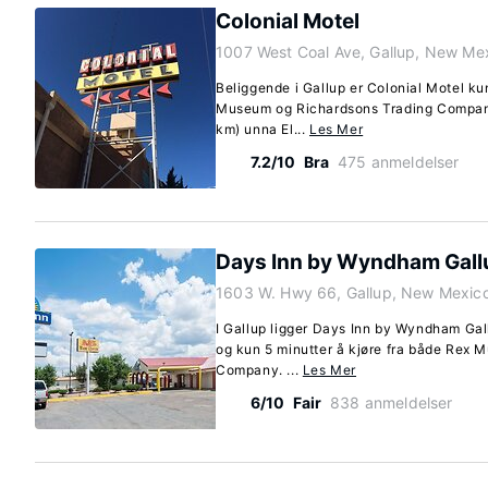
Colonial Motel
1007 West Coal Ave, Gallup, New Me
Beliggende i Gallup er Colonial Motel k
Museum og Richardsons Trading Company. 
km) unna El...
Les Mer
7.2/10
Bra
475 anmeldelser
Days Inn by Wyndham Gall
1603 W. Hwy 66, Gallup, New Mexic
I Gallup ligger Days Inn by Wyndham Gall
og kun 5 minutter å kjøre fra både Rex
Company. ...
Les Mer
6/10
Fair
838 anmeldelser