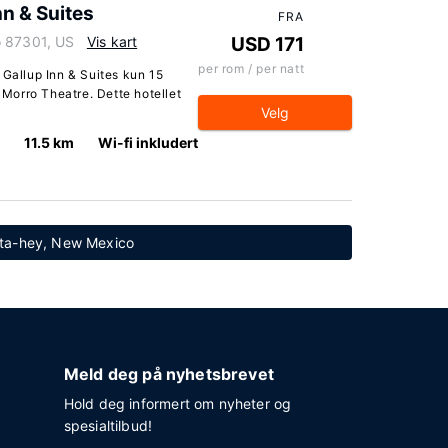
nn & Suites
FRA
o 87301, US
Vis kart
USD 171
per rom / per natt
 Gallup Inn & Suites kun 15
Morro Theatre. Dette hotellet
Velg
11.5 km
Wi-fi inkludert
h-ta-hey, New Mexico
Meld deg på nyhetsbrevet
Hold deg informert om nyheter og
spesialtilbud!