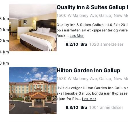
Quality Inn & Suites Gallup 
1500 W Maloney Ave, Gallup, New M
.3 km
Quality Inn & Suites Gallup I-40 Exit 20 lig
.0 km
bo i nærheten av et kjøpesenter og være
Rock...
Les Mer
.2 km
8.2/10
Bra
1020 anmeldelser
4 km
0 km
Hilton Garden Inn Gallup
1530 W Maloney Ave, Gallup, New M
Hvis du velger Hilton Garden Inn Gallup 
skal besøke Gallup, bor du nær flyplasse
kjøre fra Rio...
Les Mer
8.8/10
Bra
1001 anmeldelser