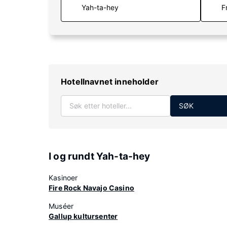
F
Hotellnavnet inneholder
SØK
I og rundt Yah-ta-hey
Kasinoer
Fire Rock Navajo Casino
Muséer
Gallup kultursenter