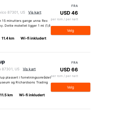
FRA
xico 87301, US
Vis kart
USD 46
per rom / per natt
un 15 minutters gange unna Rex
Dette motellet ligger 1 mi (1,6
Velg
11.4 km
Wi-fi inkludert
up
FRA
o 87301, US
Vis kart
USD 66
per rom / per natt
up plassert i forretningsområdet
 Museum og Richardsons Trading
Velg
11.5 km
Wi-fi inkludert