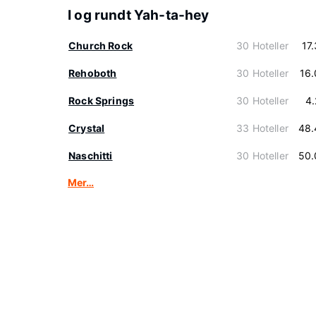
I og rundt Yah-ta-hey
Church Rock
30 Hoteller
17
Rehoboth
30 Hoteller
16
Rock Springs
30 Hoteller
4
Crystal
33 Hoteller
48.
Naschitti
30 Hoteller
50.
Mer…