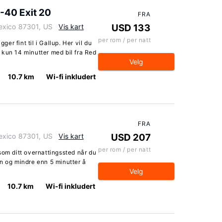
I-40 Exit 20
FRA
exico 87301, US
Vis kart
USD 133
per rom / per natt
ger fint til i Gallup. Her vil du
 kun 14 minutter med bil fra Red
Velg
10.7 km
Wi-fi inkludert
FRA
exico 87301, US
Vis kart
USD 207
per rom / per natt
som ditt overnattingssted når du
n og mindre enn 5 minutter å
Velg
10.7 km
Wi-fi inkludert