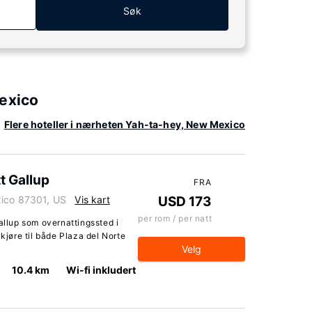
Søk
Mexico
Flere hoteller i nærheten Yah-ta-hey, New Mexico
t Gallup
FRA
xico 87301, US
Vis kart
USD 173
per rom / per natt
allup som overnattingssted i
 kjøre til både Plaza del Norte
Velg
10.4 km
Wi-fi inkludert