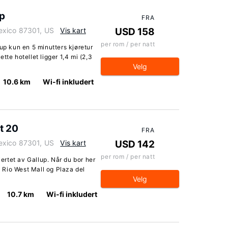
up
FRA
exico 87301, US
Vis kart
USD 158
per rom / per natt
up kun en 5 minutters kjøretur
tte hotellet ligger 1,4 mi (2,3
Velg
10.6 km
Wi-fi inkludert
t 20
FRA
exico 87301, US
Vis kart
USD 142
per rom / per natt
jertet av Gallup. Når du bor her
il Rio West Mall og Plaza del
Velg
10.7 km
Wi-fi inkludert