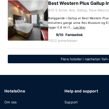
Best Western Plus Gallup I
910 E Aztec Ave, Gallup, New Mexic
Beliggende i Gallup er Best Western Plus
minutters gange unna Rex Museum og El 
ligger 0,6 mi (1...
Les Mer
9/10
Fantastisk
1003 anmeldelser
Flere hoteller i nærheten Ya
HotelsOne
Help and support
Om oss
Support