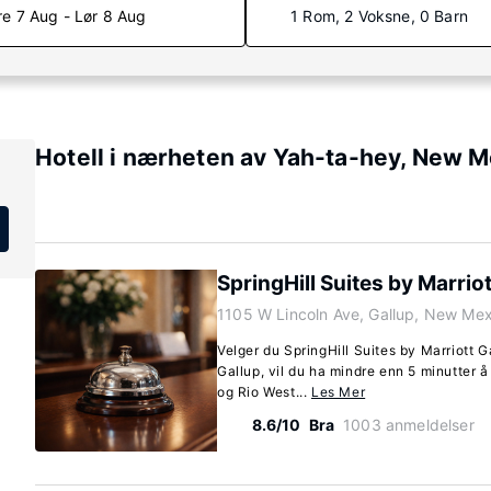
re 7 Aug - Lør 8 Aug
1 Rom, 2 Voksne, 0 Barn
Hotell i nærheten av Yah-ta-hey, New 
SpringHill Suites by Marriot
1105 W Lincoln Ave, Gallup, New Me
Velger du SpringHill Suites by Marriott G
Gallup, vil du ha mindre enn 5 minutter å
og Rio West...
Les Mer
8.6/10
Bra
1003 anmeldelser