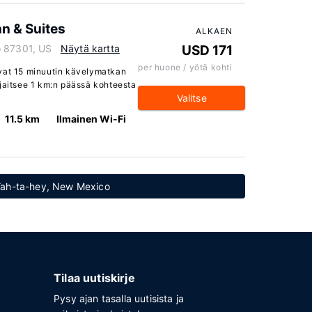
nn & Suites
ALKAEN
o 87301, US
Näytä kartta
USD 171
per huone / yötä kohti
evat 15 minuutin kävelymatkan
ijaitsee 1 km:n päässä kohteesta
Valitse
11.5 km
Ilmainen Wi-Fi
: Yah-ta-hey, New Mexico
Tilaa uutiskirje
Pysy ajan tasalla uutisista ja