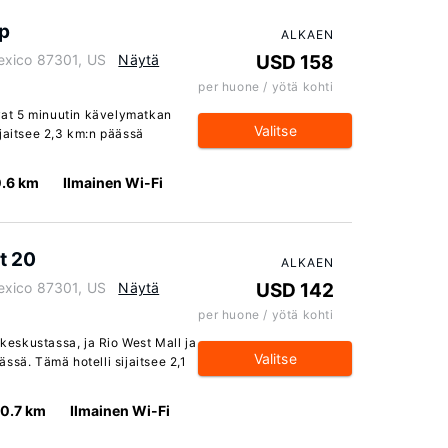
up
ALKAEN
exico 87301, US
Näytä
USD 158
per huone / yötä kohti
evat 5 minuutin kävelymatkan
Valitse
ijaitsee 2,3 km:n päässä
0.6 km
Ilmainen Wi-Fi
t 20
ALKAEN
exico 87301, US
Näytä
USD 142
per huone / yötä kohti
 keskustassa, ja Rio West Mall ja
Valitse
ssä. Tämä hotelli sijaitsee 2,1
10.7 km
Ilmainen Wi-Fi