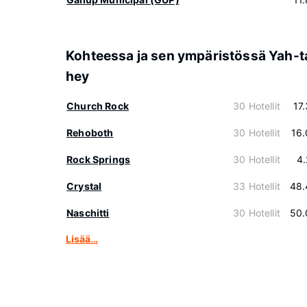
Kohteessa ja sen ympäristössä Yah-t
hey
Church Rock
30 Hotellit
17
Rehoboth
30 Hotellit
16
Rock Springs
30 Hotellit
4
Crystal
33 Hotellit
48.
Naschitti
30 Hotellit
50.
Lisää…