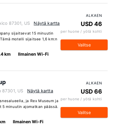
ALKAEN
xico 87301, US
Näytä kartta
USD 46
per huone / yötä kohti
any sijaitsevat 15 minuutin
ämä motelli sijaitsee 1,6 km:n
Valitse
.4 km
Ilmainen Wi-Fi
up
ALKAEN
o 87301, US
Näytä kartta
USD 66
per huone / yötä kohti
snesalueella, ja Rex Museum ja
t 5 minuutin ajomatkan päässä.
Valitse
 km
Ilmainen Wi-Fi