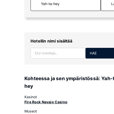
L
Hotellin nimi sisältää
HAE
Kohteessa ja sen ympäristössä: Yah-
hey
Kasinot
Fire Rock Navajo Casino
Museot