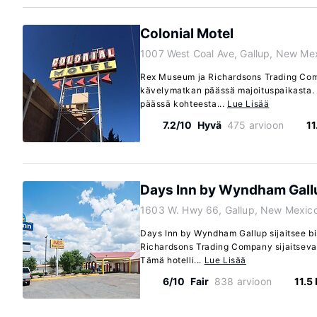
Colonial Motel
1007 West Coal Ave, Gallup, New Me
Rex Museum ja Richardsons Trading Comp
kävelymatkan päässä majoituspaikasta. T
päässä kohteesta...
Lue Lisää
7.2/10
Hyvä
475 arvioon
11
Days Inn by Wyndham Gall
1603 W. Hwy 66, Gallup, New Mexic
Days Inn by Wyndham Gallup sijaitsee bi
Richardsons Trading Company sijaitseva
Tämä hotelli...
Lue Lisää
6/10
Fair
838 arvioon
11.5