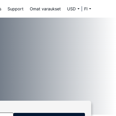
s
Support
Omat varaukset
USD
FI