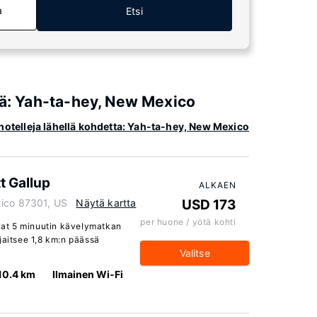
a
Etsi
iä: Yah-ta-hey, New Mexico
hotelleja lähellä kohdetta: Yah-ta-hey, New Mexico
t Gallup
ALKAEN
xico 87301, US
Näytä kartta
USD 173
per huone / yötä kohti
evat 5 minuutin kävelymatkan
jaitsee 1,8 km:n päässä
Valitse
10.4 km
Ilmainen Wi-Fi