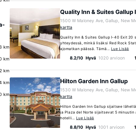
Quality Inn & Suites Gallup 
1500 W Maloney Ave, Gallup, New M
a-
kartta
Quality Inn & Suites Gallup I-40 Exit 20
yhteydessä, minkä lisäksi Red Rock Stat
.3 km
ajomatkan päässä. Tämä...
Lue Lisää
8.2/10
Hyvä
1020 arvioon
.0 km
.2 km
Hilton Garden Inn Gallup
4 km
1530 W Maloney Ave, Gallup, New M
0 km
kartta
Hilton Garden Inn Gallup sijaitsee lähell
ja Plaza del Norte sijaitsevat 5 minuut
hotelli...
Lue Lisää
8.8/10
Hyvä
1001 arvioon