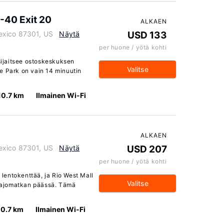
I-40 Exit 20
ALKAEN
exico 87301, US
Näytä
USD 133
per huone / yötä kohti
 sijaitsee ostoskeskuksen
Valitse
e Park on vain 14 minuutin
10.7 km
Ilmainen Wi-Fi
ALKAEN
exico 87301, US
Näytä
USD 207
per huone / yötä kohti
ä lentokenttää, ja Rio West Mall
Valitse
in ajomatkan päässä. Tämä
10.7 km
Ilmainen Wi-Fi