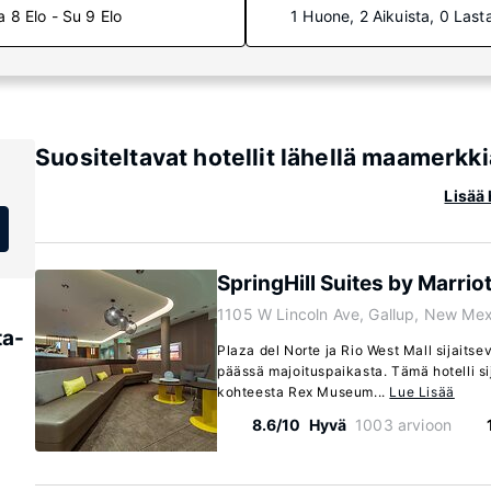
a 8 Elo - Su 9 Elo
1 Huone, 2 Aikuista, 0 Last
Suositeltavat hotellit lähellä maamerkk
Lisää 
SpringHill Suites by Marriot
1105 W Lincoln Ave, Gallup, New Me
ta-
Plaza del Norte ja Rio West Mall sijaits
päässä majoituspaikasta. Tämä hotelli si
kohteesta Rex Museum...
Lue Lisää
8.6/10
Hyvä
1003 arvioon