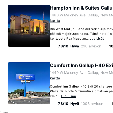
Hampton Inn & Suites Gall
1460 W Maloney Ave, Gallup, New M
kartta
Rio West Mall ja Plaza del Norte sijaits
päässä majoituspaikasta. Tämä hotelli s
kohteesta Rex Museum...
Lue Lisää
7.8/10
Hyvä
290 arvioon
1
Comfort Inn Gallup I-40 Exi
1440 W Maloney Ave, Gallup, New M
kartta
Comfort Inn Gallup I-40 Exit 20 sijaitsee
Plaza del Norte 5 minuutin ajomatkan pää
km:n...
Lue Lisää
7.8/10
Hyvä
1006 arvioon
.8 km