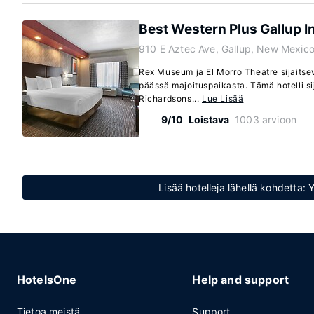
Best Western Plus Gallup I
910 E Aztec Ave, Gallup, New Mexic
Rex Museum ja El Morro Theatre sijaits
päässä majoituspaikasta. Tämä hotelli s
Richardsons...
Lue Lisää
9/10
Loistava
1003 arvioon
Lisää hotelleja lähellä kohdetta
HotelsOne
Help and support
Tietoa meistä
Support