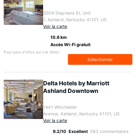
2009 Stephens St, Unit
1, Ashland, Kentucky 41101, US
Voir la carte
10.6 km
Accès Wi-Fi gratuit
Pour plus d'infos sur cet hôtel :
Sélectionner
Delta Hotels by Marriott
Ashland Downtown
1441 Winchester
Avenue, Ashland, Kentucky 41101, US
Voir la carte
9.2/10
Excellent
583 commentaires