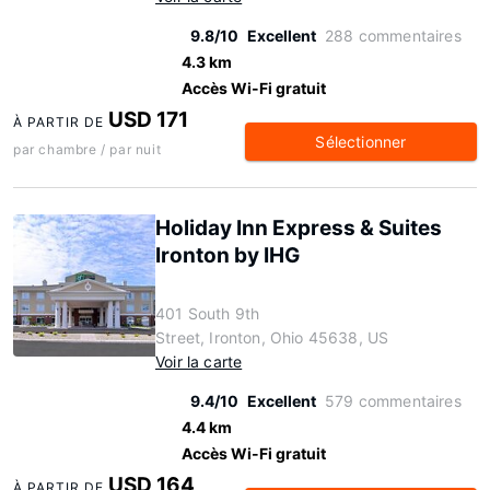
9.8/10
Excellent
288 commentaires
4.3 km
Accès Wi-Fi gratuit
USD 171
À PARTIR DE
Sélectionner
par chambre / par nuit
Holiday Inn Express & Suites
Ironton by IHG
401 South 9th
Street, Ironton, Ohio 45638, US
Voir la carte
9.4/10
Excellent
579 commentaires
4.4 km
Accès Wi-Fi gratuit
USD 164
À PARTIR DE