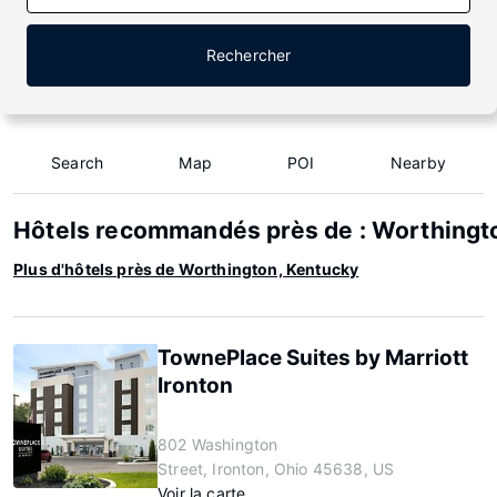
Rechercher
Search
Map
POI
Nearby
Hôtels recommandés près de : Worthingt
Plus d'hôtels près de Worthington, Kentucky
TownePlace Suites by Marriott
Ironton
802 Washington
Street, Ironton, Ohio 45638, US
Voir la carte