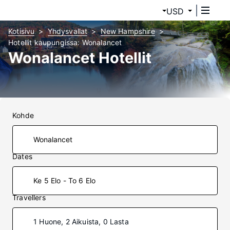
USD
Kotisivu
Yhdysvallat
New Hampshire
Hotellit kaupungissa: Wonalancet
Wonalancet Hotellit
Kohde
Dates
Ke 5 Elo - To 6 Elo
Travellers
1 Huone, 2 Aikuista, 0 Lasta