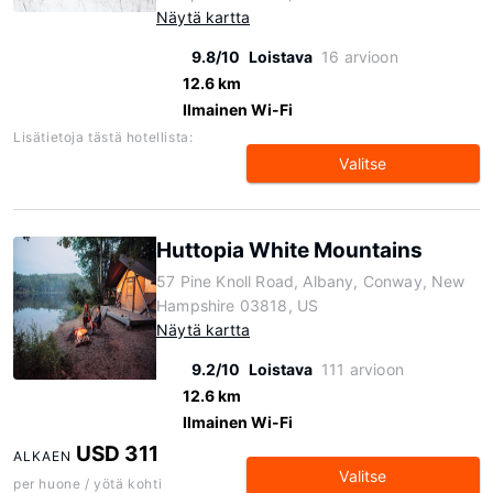
Näytä kartta
9.8/10
Loistava
16 arvioon
12.6 km
Ilmainen Wi-Fi
Lisätietoja tästä hotellista:
Valitse
Huttopia White Mountains
57 Pine Knoll Road, Albany, Conway, New
Hampshire 03818, US
Näytä kartta
9.2/10
Loistava
111 arvioon
12.6 km
Ilmainen Wi-Fi
USD 311
ALKAEN
Valitse
per huone / yötä kohti