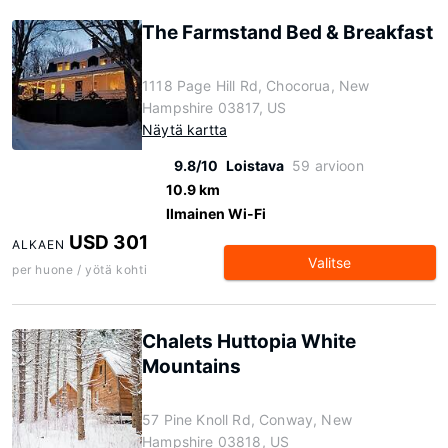
The Farmstand Bed & Breakfast
1118 Page Hill Rd, Chocorua, New
Hampshire 03817, US
Näytä kartta
9.8/10
Loistava
59 arvioon
10.9 km
Ilmainen Wi-Fi
USD 301
ALKAEN
Valitse
per huone / yötä kohti
Chalets Huttopia White
Mountains
57 Pine Knoll Rd, Conway, New
Hampshire 03818, US