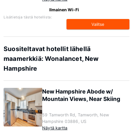
Ilmainen Wi-Fi
Lisätietoja tästä hotellista:
Valitse
Suositeltavat hotellit lähellä
maamerkkiä: Wonalancet, New
Hampshire
New Hampshire Abode w/
Mountain Views, Near Skiing
59 Tamworth Rd, Tamworth, New
Hampshire 03886, US
Näytä kartta