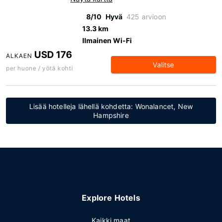
8/10
Hyvä
425 arvioon
13.3 km
Ilmainen Wi-Fi
USD 176
ALKAEN
Valitse
per huone / yötä kohti
Lisää hotelleja lähellä kohdetta: Wonalancet, New
Hampshire
Explore Hotels
Kaikki maat