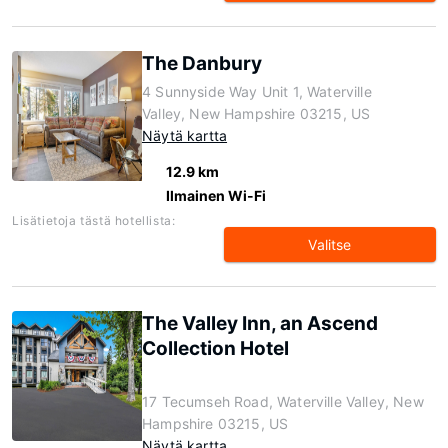
The Danbury
4 Sunnyside Way Unit 1, Waterville
Valley, New Hampshire 03215, US
Näytä kartta
12.9 km
Ilmainen Wi-Fi
Lisätietoja tästä hotellista:
Valitse
The Valley Inn, an Ascend
Collection Hotel
17 Tecumseh Road, Waterville Valley, New
Hampshire 03215, US
Näytä kartta