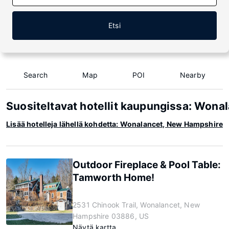
Etsi
Search
Map
POI
Nearby
Suositeltavat hotellit kaupungissa: Won
Lisää hotelleja lähellä kohdetta: Wonalancet, New Hampshire
Outdoor Fireplace & Pool Table:
Tamworth Home!
2531 Chinook Trail, Wonalancet, New
Hampshire 03886, US
Näytä kartta