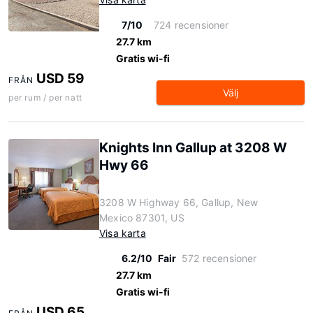
7/10
724 recensioner
27.7 km
Gratis wi-fi
USD 59
FRÅN
Välj
per rum / per natt
Knights Inn Gallup at 3208 W
Hwy 66
3208 W Highway 66, Gallup, New
Mexico 87301, US
Visa karta
6.2/10
Fair
572 recensioner
27.7 km
Gratis wi-fi
USD 65