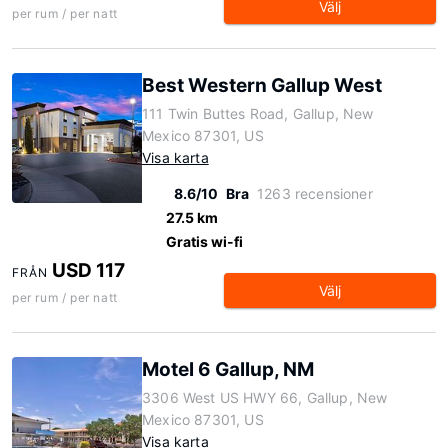
Välj
per rum / per natt
Best Western Gallup West
111 Twin Buttes Road, Gallup, New
Mexico 87301, US
Visa karta
8.6/10
Bra
1263 recensioner
27.5 km
Gratis wi-fi
USD 117
FRÅN
Välj
per rum / per natt
Motel 6 Gallup, NM
3306 West US HWY 66, Gallup, New
Mexico 87301, US
Visa karta