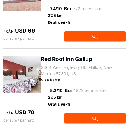
7.4/10
Bra
772 recensioner
27.5 km
Gratis wi-fi
USD 69
FRÅN
Välj
per rum / per natt
Red Roof Inn Gallup
3304 West Highway 66, Gallup, New
Mexico 87301, US
Visa karta
8.2/10
Bra
1822 recensioner
27.5 km
Gratis wi-fi
USD 70
FRÅN
Välj
per rum / per natt