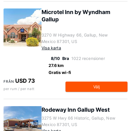
Microtel Inn by Wyndham
Gallup
3270 W Highway 66, Gallup, New
Mexico 87301, US
Visa karta
8/10
Bra
1022 recensioner
27.6 km
Gratis wi-fi
USD 73
FRÅN
Välj
per rum / per natt
Rodeway Inn Gallup West
3275 W Hwy 66 Historic, Gallup, New
Mexico 87301, US
Visa karta