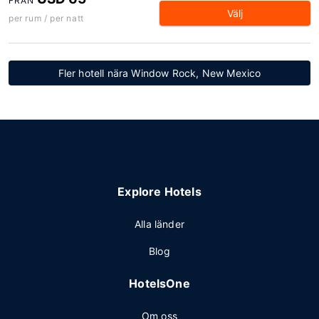
FRÅN
Välj
per rum / per natt
Fler hotell nära Window Rock, New Mexico
Explore Hotels
Alla länder
Blog
HotelsOne
Om oss