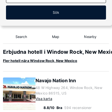
Sök
Search
Map
Nearby
Erbjudna hotell i Window Rock, New Mexi
Fler hotell nära Window Rock, New Mexico
Navajo Nation Inn
48 W Highway 264, Window Rock, New
Mexico 86515, US
Visa karta
8.8/10
Bra
594 recensioner