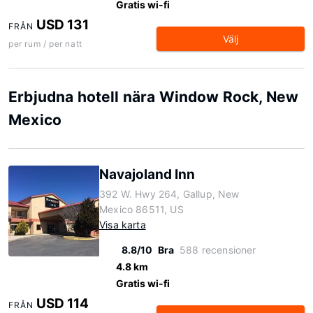
Gratis wi-fi
USD 131
FRÅN
Välj
per rum / per natt
Erbjudna hotell nära Window Rock, New
Mexico
Navajoland Inn
392 W. Hwy 264, Gallup, New
Mexico 86511, US
Visa karta
8.8/10
Bra
588 recensioner
4.8 km
Gratis wi-fi
USD 114
FRÅN