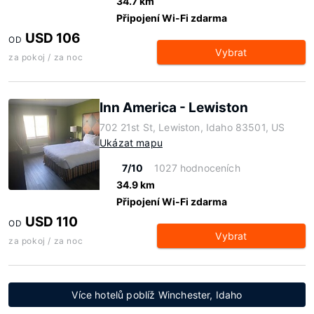
34.7 km
Připojení Wi-Fi zdarma
USD 106
OD
Vybrat
za pokoj / za noc
Inn America - Lewiston
702 21st St, Lewiston, Idaho 83501, US
Ukázat mapu
7/10
1027 hodnoceních
34.9 km
Připojení Wi-Fi zdarma
USD 110
OD
Vybrat
za pokoj / za noc
Více hotelů poblíž Winchester, Idaho