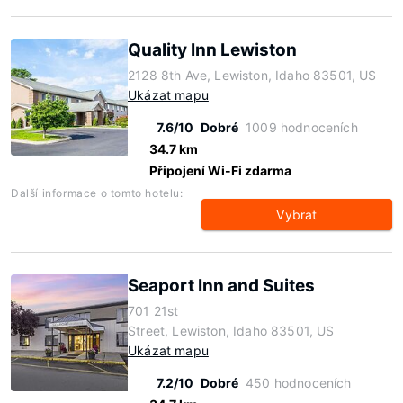
Quality Inn Lewiston
2128 8th Ave, Lewiston, Idaho 83501, US
Ukázat mapu
7.6/10
Dobré
1009 hodnoceních
34.7 km
Připojení Wi-Fi zdarma
Další informace o tomto hotelu:
Vybrat
Seaport Inn and Suites
701 21st
Street, Lewiston, Idaho 83501, US
Ukázat mapu
7.2/10
Dobré
450 hodnoceních