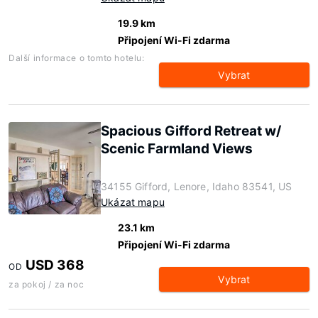
19.9 km
Připojení Wi-Fi zdarma
Další informace o tomto hotelu:
Vybrat
Spacious Gifford Retreat w/
Scenic Farmland Views
34155 Gifford, Lenore, Idaho 83541, US
Ukázat mapu
23.1 km
Připojení Wi-Fi zdarma
USD 368
OD
Vybrat
za pokoj / za noc