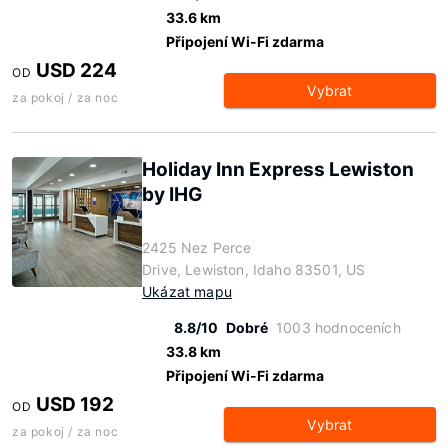
33.6 km
Připojení Wi-Fi zdarma
USD 224
OD
Vybrat
za pokoj / za noc
Holiday Inn Express Lewiston
by IHG
2425 Nez Perce
Drive, Lewiston, Idaho 83501, US
Ukázat mapu
8.8/10
Dobré
1003 hodnoceních
33.8 km
Připojení Wi-Fi zdarma
USD 192
OD
Vybrat
za pokoj / za noc