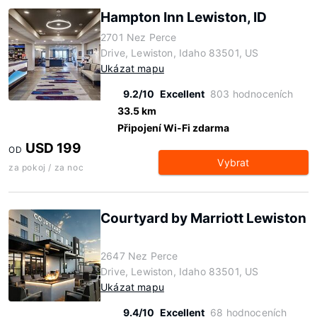
Hampton Inn Lewiston, ID
2701 Nez Perce
Drive, Lewiston, Idaho 83501, US
Ukázat mapu
9.2/10
Excellent
803 hodnoceních
33.5 km
Připojení Wi-Fi zdarma
USD 199
OD
Vybrat
za pokoj / za noc
Courtyard by Marriott Lewiston
2647 Nez Perce
Drive, Lewiston, Idaho 83501, US
Ukázat mapu
9.4/10
Excellent
68 hodnoceních