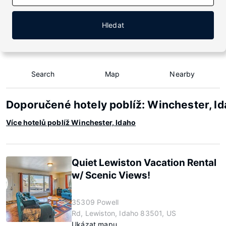
Hledat
Search
Map
Nearby
Doporučené hotely poblíž: Winchester, I
Více hotelů poblíž Winchester, Idaho
Quiet Lewiston Vacation Rental
w/ Scenic Views!
35309 Powell
Rd, Lewiston, Idaho 83501, US
Ukázat mapu