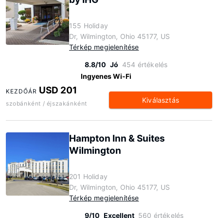
155 Holiday
Dr, Wilmington, Ohio 45177, US
Térkép megjelenítése
8.8/10
Jó
454 értékelés
Ingyenes Wi-Fi
USD 201
KEZDŐÁR
Kiválasztás
szobánként / éjszakánként
Hampton Inn & Suites
Wilmington
201 Holiday
Dr, Wilmington, Ohio 45177, US
Térkép megjelenítése
9/10
Excellent
560 értékelés