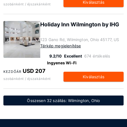
Kiválasztás
szobánként / éjszakánként
Holiday Inn Wilmington by IHG
123 Gano Rd, Wilmington, Ohio 45177, US
Térkép megjelenítése
9.2/10
Excellent
674 értékelés
Ingyenes Wi-Fi
USD 207
KEZDŐÁR
Kiválasztás
szobánként / éjszakánként
Összesen 32 szállás: Wilmington, Ohio