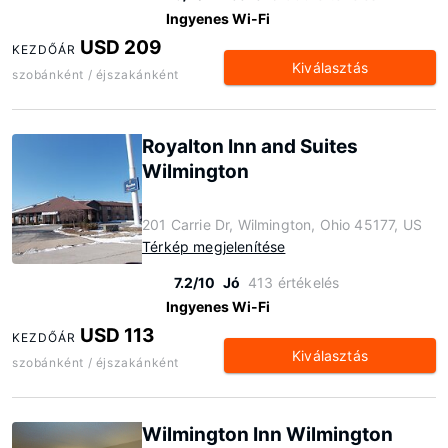
Ingyenes Wi-Fi
USD 209
KEZDŐÁR
Kiválasztás
szobánként / éjszakánként
Royalton Inn and Suites
Wilmington
201 Carrie Dr, Wilmington, Ohio 45177, US
Térkép megjelenítése
7.2/10
Jó
413 értékelés
Ingyenes Wi-Fi
USD 113
KEZDŐÁR
Kiválasztás
szobánként / éjszakánként
Wilmington Inn Wilmington