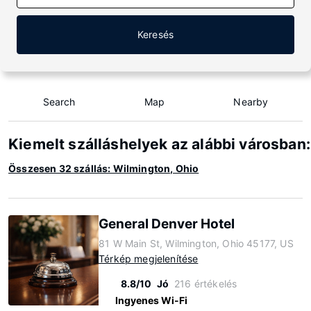
Keresés
Search
Map
Nearby
Kiemelt szálláshelyek az alábbi városban
Összesen 32 szállás: Wilmington, Ohio
General Denver Hotel
81 W Main St, Wilmington, Ohio 45177, US
Térkép megjelenítése
8.8/10
Jó
216 értékelés
Ingyenes Wi-Fi