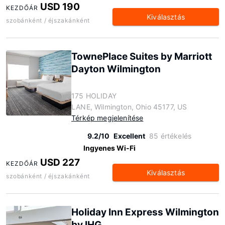
USD 190
KEZDŐÁR
Kiválasztás
szobánként / éjszakánként
TownePlace Suites by Marriott
Dayton Wilmington
175 HOLIDAY
LANE, Wilmington, Ohio 45177, US
Térkép megjelenítése
9.2/10
Excellent
85 értékelés
Ingyenes Wi-Fi
USD 227
KEZDŐÁR
Kiválasztás
szobánként / éjszakánként
Holiday Inn Express Wilmington
by IHG