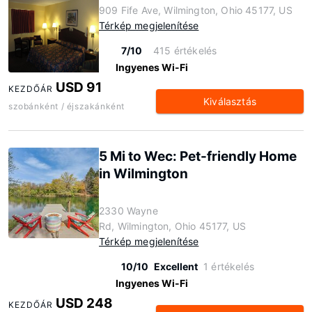
909 Fife Ave, Wilmington, Ohio 45177, US
Térkép megjelenítése
7/10
415 értékelés
Ingyenes Wi-Fi
USD 91
KEZDŐÁR
Kiválasztás
szobánként / éjszakánként
5 Mi to Wec: Pet-friendly Home
in Wilmington
2330 Wayne
Rd, Wilmington, Ohio 45177, US
Térkép megjelenítése
10/10
Excellent
1 értékelés
Ingyenes Wi-Fi
USD 248
KEZDŐÁR