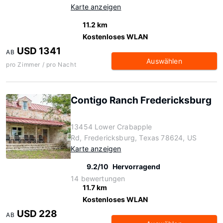
Karte anzeigen
11.2 km
Kostenloses WLAN
USD 1341
AB
Auswählen
pro Zimmer / pro Nacht
Contigo Ranch Fredericksburg
13454 Lower Crabapple
Rd, Fredericksburg, Texas 78624, US
Karte anzeigen
9.2/10
Hervorragend
14 bewertungen
11.7 km
Kostenloses WLAN
USD 228
AB