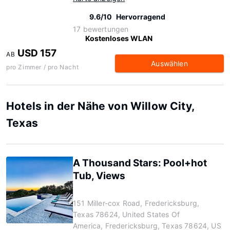
9.6/10
Hervorragend
17 bewertungen
Kostenloses WLAN
USD 157
AB
Auswählen
pro Zimmer / pro Nacht
Hotels in der Nähe von Willow City,
Texas
A Thousand Stars: Pool+hot
Tub, Views
151 Miller-cox Road, Fredericksburg,
Texas 78624, United States Of
America, Fredericksburg, Texas 78624, US