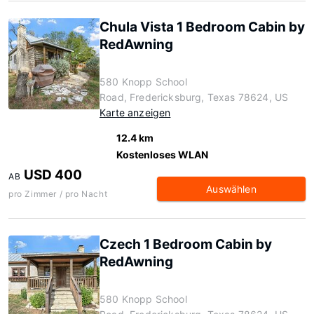
Chula Vista 1 Bedroom Cabin by
RedAwning
580 Knopp School
Road, Fredericksburg, Texas 78624, US
Karte anzeigen
12.4 km
Kostenloses WLAN
USD 400
AB
Auswählen
pro Zimmer / pro Nacht
Czech 1 Bedroom Cabin by
RedAwning
580 Knopp School