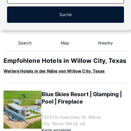
Suche
Search
Map
Nearby
Empfohlene Hotels in Willow City, Texas
Weitere Hotels in der Nähe von Willow City, Texas
Blue Skies Resort | Glamping |
Pool | Fireplace
13372 N State Hwy 16, Willow
City, Texas 78624, US
Karte anzeigen