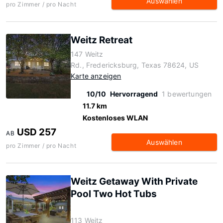
Auswählen
pro Zimmer / pro Nacht
Weitz Retreat
147 Weitz
Rd., Fredericksburg, Texas 78624, US
Karte anzeigen
10/10
Hervorragend
1 bewertungen
11.7 km
Kostenloses WLAN
USD 257
AB
Auswählen
pro Zimmer / pro Nacht
Weitz Getaway With Private
Pool Two Hot Tubs
113 Weitz