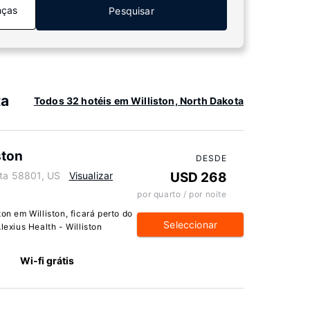
nças
Pesquisar
ta
Todos 32 hotéis em Williston, North Dakota
ston
DESDE
ota 58801, US
Visualizar
USD 268
por quarto / por noite
on em Williston, ficará perto do
Seleccionar
lexius Health - Williston
Wi-fi grátis