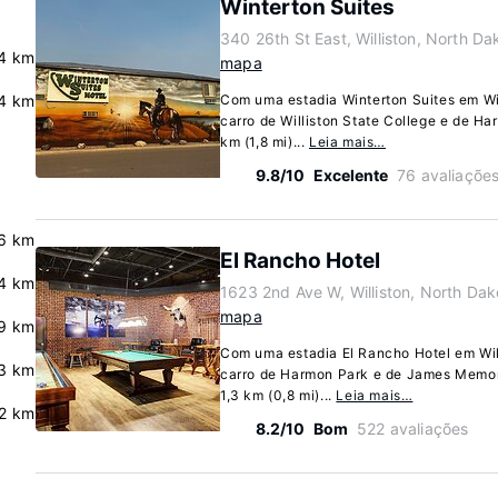
Winterton Suites
340 26th St East, Williston, North D
4 km
mapa
4 km
Com uma estadia Winterton Suites em Will
carro de Williston State College e de Ha
km (1,8 mi)...
Leia mais…
9.8/10
Excelente
76 avaliaçõe
6 km
El Rancho Hotel
.4 km
1623 2nd Ave W, Williston, North Da
mapa
9 km
Com uma estadia El Rancho Hotel em Will
3 km
carro de Harmon Park e de James Memoria
1,3 km (0,8 mi)...
Leia mais…
2 km
8.2/10
Bom
522 avaliações