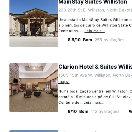
MainStay Suites Williston
200 26th St E, Williston, North Dako
Uma estadia MainStay Suites Williston c
a 5 minutos de carro de Williston State C
Recreation. ...
Leia mais…
8.8/10
Bom
255 avaliações
Clarion Hotel & Suites Willi
1505 15th Ave W, Williston, North D
mapa
Numa localização central em Williston, C
estará a 15 minutos a pé de CHI St. Alexi
Center e de...
Leia mais…
8/10
Bom
112 avaliações
W