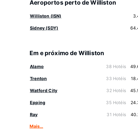
Aeroportos perto de Williston
Williston (ISN)
3.
Sidney (SDY)
64.
Em e próximo de Williston
Alamo
38 Hotéis
49.
Trenton
33 Hotéis
18
Watford City
32 Hotéis
45.
Epping
35 Hotéis
24.
Ray
31 Hotéis
40.
Mais…