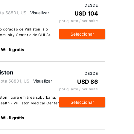
DESDE
ota 58801, US
Visualizar
USD 104
por quarto / por noite
 coração de Williston, a 5
Seleccionar
mmunity Center e de CHI St.
Wi-fi grátis
iston
DESDE
akota 58801, US
Visualizar
USD 86
por quarto / por noite
ston ficará em área suburbana,
Seleccionar
Health - Williston Medical Center
Wi-fi grátis