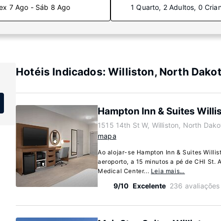
ex 7 Ago - Sáb 8 Ago
1 Quarto, 2 Adultos, 0 Cria
Hotéis Indicados: Williston, North Dako
Hampton Inn & Suites Willi
1515 14th St W, Williston, North Dak
mapa
Ao alojar-se Hampton Inn & Suites Willist
aeroporto, a 15 minutos a pé de CHI St. A
Medical Center...
Leia mais…
9/10
Excelente
236 avaliações