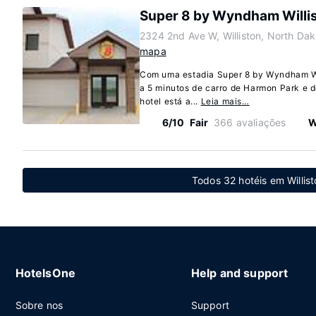
Super 8 by Wyndham Willi
2324 2nd Ave W, Williston, North Da
mapa
Com uma estadia Super 8 by Wyndham Wil
a 5 minutos de carro de Harmon Park e de
hotel está a...
Leia mais…
6/10
Fair
366 avaliações
W
Todos 32 hotéis em Willis
HotelsOne
Help and support
Sobre nos
Support