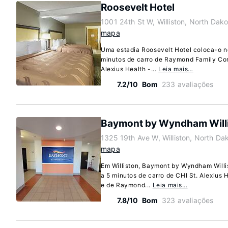
Roosevelt Hotel
1001 24th St W, Williston, North Dak
mapa
Uma estadia Roosevelt Hotel coloca-o no
minutos de carro de Raymond Family Co
Alexius Health -...
Leia mais…
7.2/10
Bom
233 avaliações
Baymont by Wyndham Will
1325 19th Ave W, Williston, North D
mapa
Em Williston, Baymont by Wyndham Willi
a 5 minutos de carro de CHI St. Alexius 
e de Raymond...
Leia mais…
7.8/10
Bom
323 avaliações