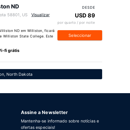
ston ND
DESDE
kota 58801, US
Visualizar
USD 89
por quarto / por noite
liston ND em Williston, ficará
Seleccionar
 Williston State College. Este
i-fi grátis
ton, North Dakota
Assine a Newsletter
Mantenha-se informado sobre notícias e
ofertas especiais!