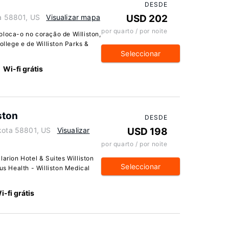
DESDE
ta 58801, US
Visualizar mapa
USD 202
por quarto / por noite
oloca-o no coração de Williston,
ollege e de Williston Parks &
Seleccionar
Wi-fi grátis
ston
DESDE
akota 58801, US
Visualizar
USD 198
por quarto / por noite
larion Hotel & Suites Williston
Seleccionar
us Health - Williston Medical
i-fi grátis