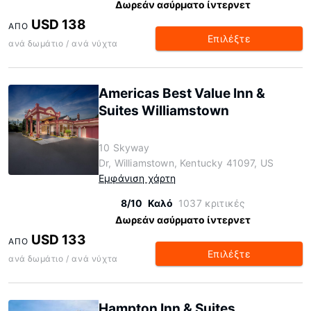
Δωρεάν ασύρματο ίντερνετ
USD 138
ΑΠΌ
Επιλέξτε
ανά δωμάτιο / ανά νύχτα
Americas Best Value Inn &
Suites Williamstown
10 Skyway
Dr, Williamstown, Kentucky 41097, US
Εμφάνιση χάρτη
8/10
Καλό
1037 κριτικές
Δωρεάν ασύρματο ίντερνετ
USD 133
ΑΠΌ
Επιλέξτε
ανά δωμάτιο / ανά νύχτα
Hampton Inn & Suites