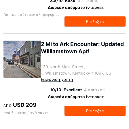
8.8/10
Καλό
3 κριτικές
Δωρεάν ασύρματο ίντερνετ
Για περισσότερες πληροφορίες:
Επιλέξτε
2 Mi to Ark Encounter: Updated
Williamstown Apt!
139 North Main Street,
1, Williamstown, Kentucky 41097, US
Εμφάνιση χάρτη
10/10
Excellent
4 κριτικές
Δωρεάν ασύρματο ίντερνετ
USD 209
ΑΠΌ
Επιλέξτε
ανά δωμάτιο / ανά νύχτα