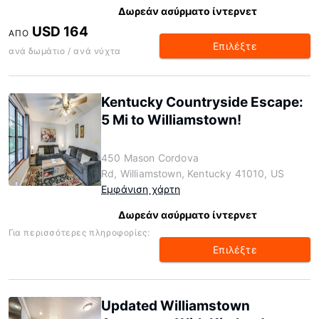
Δωρεάν ασύρματο ίντερνετ
USD 164
ΑΠΌ
Επιλέξτε
ανά δωμάτιο / ανά νύχτα
Kentucky Countryside Escape:
5 Mi to Williamstown!
450 Mason Cordova
Rd, Williamstown, Kentucky 41010, US
Εμφάνιση χάρτη
Δωρεάν ασύρματο ίντερνετ
Για περισσότερες πληροφορίες:
Επιλέξτε
Updated Williamstown