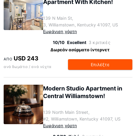
Apartment With Kitchen!
139 N Main St,
3, Williamstown, Kentucky 41097, US
Εμφάνιση χάρτη
10/10
Excellent
3 κριτικές
Δωρεάν ασύρματο ίντερνετ
USD 243
ΑΠΌ
Επιλέξτε
ανά δωμάτιο / ανά νύχτα
Modern Studio Apartment in
Central Williamstown!
139 North Main Street,
#2, Williamstown, Kentucky 41097, US
Εμφάνιση χάρτη