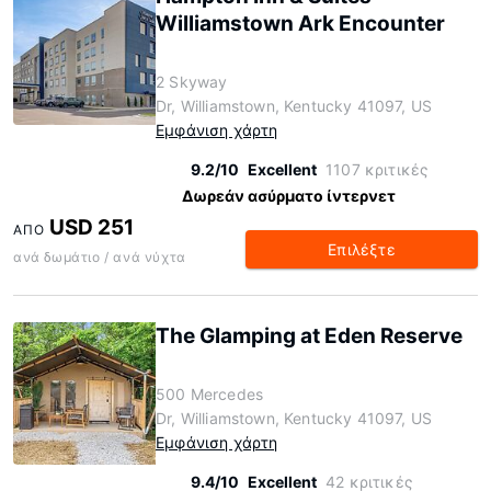
Williamstown Ark Encounter
2 Skyway
Dr, Williamstown, Kentucky 41097, US
Εμφάνιση χάρτη
9.2/10
Excellent
1107 κριτικές
Δωρεάν ασύρματο ίντερνετ
USD 251
ΑΠΌ
Επιλέξτε
ανά δωμάτιο / ανά νύχτα
The Glamping at Eden Reserve
500 Mercedes
Dr, Williamstown, Kentucky 41097, US
Εμφάνιση χάρτη
9.4/10
Excellent
42 κριτικές