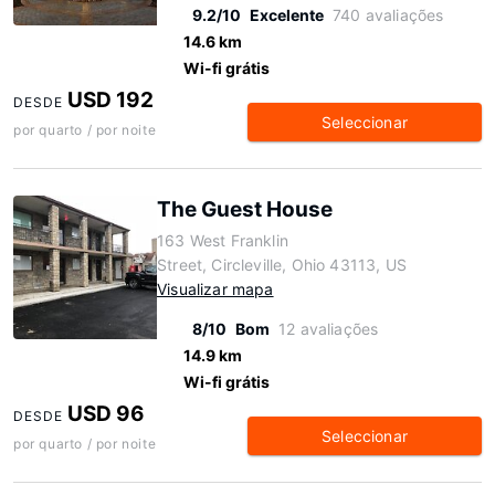
9.2/10
Excelente
740 avaliações
14.6 km
Wi-fi grátis
USD 192
DESDE
Seleccionar
por quarto / por noite
The Guest House
163 West Franklin
Street, Circleville, Ohio 43113, US
Visualizar mapa
8/10
Bom
12 avaliações
14.9 km
Wi-fi grátis
USD 96
DESDE
Seleccionar
por quarto / por noite