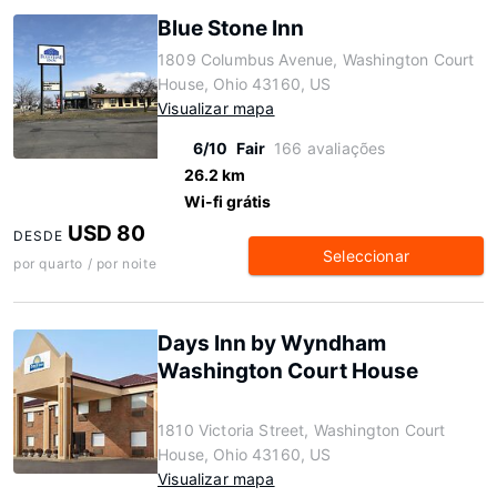
Blue Stone Inn
1809 Columbus Avenue, Washington Court
House, Ohio 43160, US
Visualizar mapa
6/10
Fair
166 avaliações
26.2 km
Wi-fi grátis
USD 80
DESDE
Seleccionar
por quarto / por noite
Days Inn by Wyndham
Washington Court House
1810 Victoria Street, Washington Court
House, Ohio 43160, US
Visualizar mapa