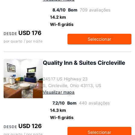
8.4/10
Bom
709 avaliações
14.2 km
Wi-fi grátis
USD 176
DESDE
Seleccionar
por quarto / por noite
Quality Inn & Suites Circleville
24517 US Highway 23
S, Circleville, Ohio 43113, US
Visualizar mapa
7.2/10
Bom
440 avaliações
14.3 km
Wi-fi grátis
USD 126
DESDE
Seleccionar
por quarto / por noite