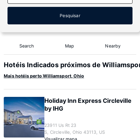
Pesquisar
Search
Map
Nearby
Hotéis Indicados próximos de Williamspor
Mais hotéis perto Williamsport, Ohio
Holiday Inn Express Circleville
by IHG
23911 Us Rt 23
S, Circleville, Ohio 43113, US
Visualizar mapa