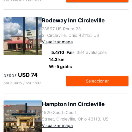
Rodeway Inn Circleville
23897 US Route 23
S, Circleville, Ohio 43113, US
Visualizar mapa
5.4/10
Fair
364 avaliações
14.3 km
Wi-fi grátis
USD 74
DESDE
Seleccionar
por quarto / por noite
Hampton Inn Circleville
1520 South Court
Street, Circleville, Ohio 43113, US
Visualizar mapa