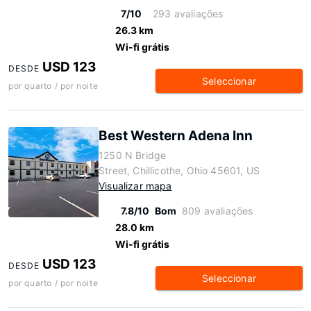
7/10
293 avaliações
26.3 km
Wi-fi grátis
USD 123
DESDE
Seleccionar
por quarto / por noite
Best Western Adena Inn
1250 N Bridge
Street, Chillicothe, Ohio 45601, US
Visualizar mapa
7.8/10
Bom
809 avaliações
28.0 km
Wi-fi grátis
USD 123
DESDE
Seleccionar
por quarto / por noite