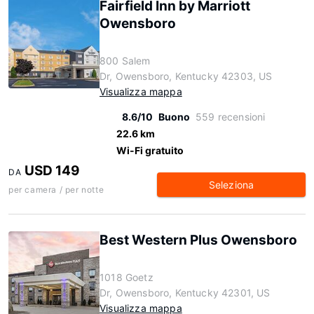
Fairfield Inn by Marriott
Owensboro
800 Salem
Dr, Owensboro, Kentucky 42303, US
Visualizza mappa
8.6/10
Buono
559 recensioni
22.6 km
Wi-Fi gratuito
USD 149
DA
Seleziona
per camera / per notte
Best Western Plus Owensboro
1018 Goetz
Dr, Owensboro, Kentucky 42301, US
Visualizza mappa