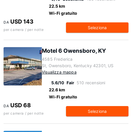
22.5 km
Wi-Fi gratuito
USD 143
DA
Seleziona
per camera / per notte
Motel 6 Owensboro, KY
4585 Frederica
St, Owensboro, Kentucky 42301, US
Visualizza mappa
5.6/10
Fair
510 recensioni
22.6 km
Wi-Fi gratuito
USD 68
DA
Seleziona
per camera / per notte