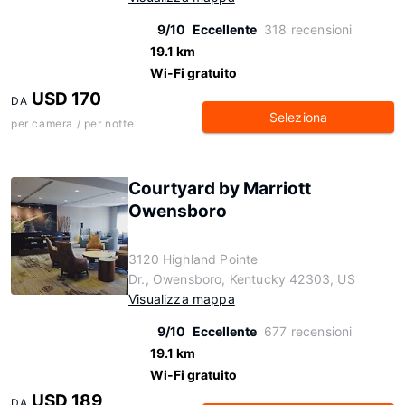
9/10
Eccellente
318 recensioni
19.1 km
Wi-Fi gratuito
USD 170
DA
Seleziona
per camera / per notte
Courtyard by Marriott
Owensboro
3120 Highland Pointe
Dr., Owensboro, Kentucky 42303, US
Visualizza mappa
9/10
Eccellente
677 recensioni
19.1 km
Wi-Fi gratuito
USD 189
DA