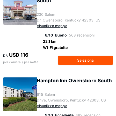
South
230 Salem
Dr, Owensboro, Kentucky 42303, US
Visualizza mappa
8/10
Buono
568 recensioni
22.1 km
Wi-Fi gratuito
USD 116
DA
Seleziona
per camera / per notte
Hampton Inn Owensboro South
615 Salem
Drive, Owensboro, Kentucky 42303, US
Visualizza mappa
9/10
Eccellente
489 recensioni