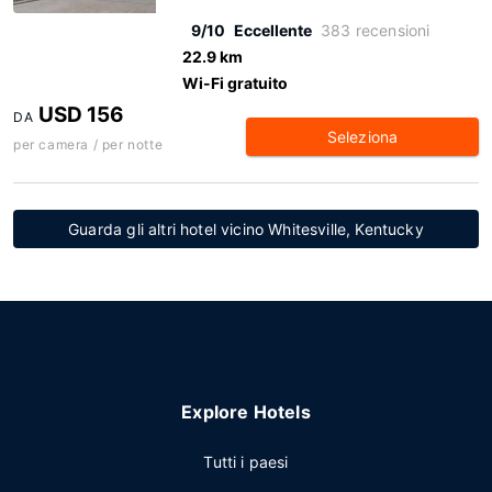
9/10
Eccellente
383 recensioni
22.9 km
Wi-Fi gratuito
USD 156
DA
Seleziona
per camera / per notte
Guarda gli altri hotel vicino Whitesville, Kentucky
Explore Hotels
Tutti i paesi