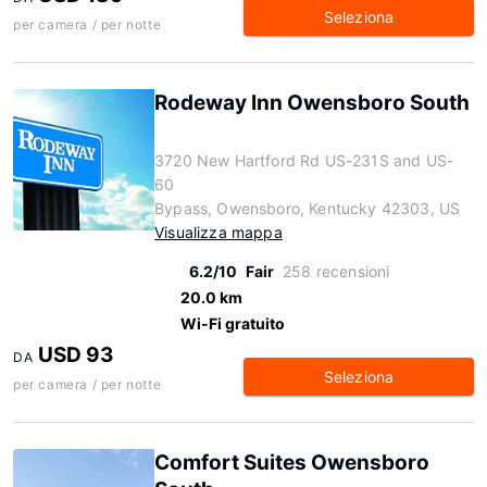
Seleziona
per camera / per notte
Rodeway Inn Owensboro South
3720 New Hartford Rd US-231S and US-
60
Bypass, Owensboro, Kentucky 42303, US
Visualizza mappa
6.2/10
Fair
258 recensioni
20.0 km
Wi-Fi gratuito
USD 93
DA
Seleziona
per camera / per notte
Comfort Suites Owensboro