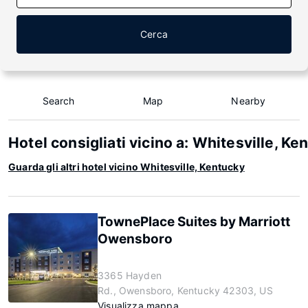
Cerca
Search
Map
Nearby
Hotel consigliati vicino a: Whitesville, Ke
Guarda gli altri hotel vicino Whitesville, Kentucky
TownePlace Suites by Marriott
Owensboro
3365 Hayden
Rd., Owensboro, Kentucky 42303, US
Visualizza mappa