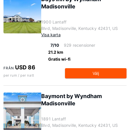
Madisonville
1900 Lantaff
Blvd, Madisonville, Kentucky 42431, US
Visa karta
7/10
929 recensioner
21.2 km
Gratis wi-fi
USD 86
FRÅN
Välj
per rum / per natt
Baymont by Wyndham
Madisonville
1891 Lantaff
Blvd, Madisonville, Kentucky 42431, US