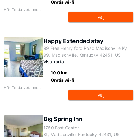
Gratis wi-fi
Här får du veta mer:
Välj
Happy Extended stay
99 Free Henry ford Road Madisonville Ky
99, Madisonville, Kentucky 42451, US
Visa karta
10.0 km
Gratis wi-fi
Här får du veta mer:
Välj
Big Spring Inn
1750 East Center
St, Madisonville, Kentucky 42431, US