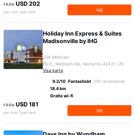
USD 202
FRÅN
Välj
per rum / per natt
Holiday Inn Express & Suites
Madisonville by IHG
234 Midtown
Blvd., Madisonville, Kentucky 42431, US
Visa karta
9.2/10
Fantastiskt
216 recensioner
18.4 km
Gratis wi-fi
USD 181
FRÅN
Välj
per rum / per natt
Days Inn by Wyndham