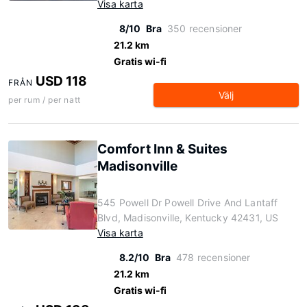
Visa karta
8/10
Bra
350 recensioner
21.2 km
Gratis wi-fi
USD 118
FRÅN
Välj
per rum / per natt
Comfort Inn & Suites
Madisonville
545 Powell Dr Powell Drive And Lantaff
Blvd, Madisonville, Kentucky 42431, US
Visa karta
8.2/10
Bra
478 recensioner
21.2 km
Gratis wi-fi