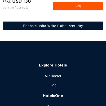
USD 138
FRÅN
Välj
per rum / per natt
Fler hotell nära White Plains, Kentucky
Explore Hotels
Alla länder
Blog
HotelsOne