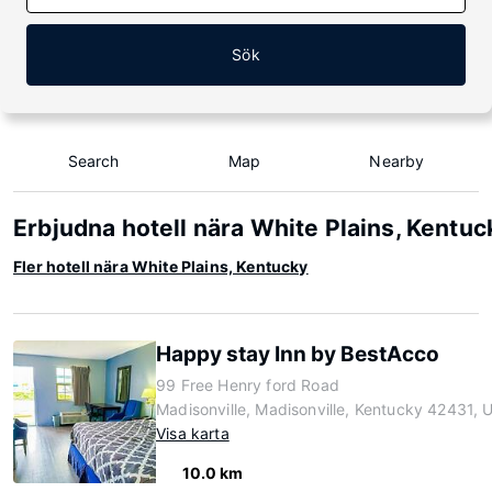
Sök
Search
Map
Nearby
Erbjudna hotell nära White Plains, Kentuc
Fler hotell nära White Plains, Kentucky
Happy stay Inn by BestAcco
99 Free Henry ford Road
Madisonville, Madisonville, Kentucky 42431, 
Visa karta
10.0 km