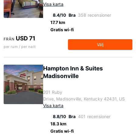
Visa karta
8.4/10
Bra
358 recensioner
17.7 km
Gratis wi-fi
USD 71
FRÅN
Välj
per rum / per natt
Hampton Inn & Suites
Madisonville
201 Ruby
Drive, Madisonville, Kentucky 42431, US
Visa karta
8.8/10
Bra
401 recensioner
18.3 km
Gratis wi-fi