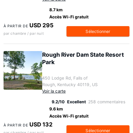
8.7 km
Accès Wi-Fi gratuit
USD 295
À PARTIR DE
Sélectionner
par chambre / par nuit
Rough River Dam State Resort
Park
450 Lodge Rd, Falls of
Rough, Kentucky 40119, US
Voir la carte
9.2/10
Excellent
258 commentaires
9.6 km
Accès Wi-Fi gratuit
USD 132
À PARTIR DE
Sélectionner
par chambre / par nuit