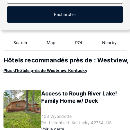
Rechercher
Search
Map
POI
Nearby
Hôtels recommandés près de : Westview,
Plus d'hôtels près de Westview, Kentucky
Access to Rough River Lake!
Family Home w/ Deck
403 Wyandotte
Rd, Leitchfield, Kentucky 42754, US
Voir la carte