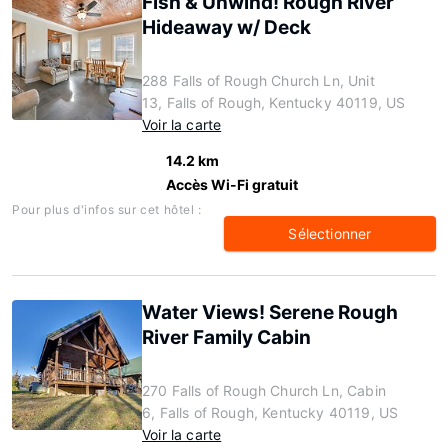
Fish & Unwind! Rough River
Hideaway w/ Deck
288 Falls of Rough Church Ln, Unit
13, Falls of Rough, Kentucky 40119, US
Voir la carte
14.2 km
Accès Wi-Fi gratuit
Pour plus d'infos sur cet hôtel :
Sélectionner
Water Views! Serene Rough
River Family Cabin
270 Falls of Rough Church Ln, Cabin
6, Falls of Rough, Kentucky 40119, US
Voir la carte