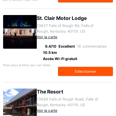
St. Clair Motor Lodge
13857 Falls of Rough Rd, Falls of
Rough, Kentucky 40119, US
Voir la carte
9.4/10
Excellent
16 commentaires
10.5 km
Accès Wi-Fi gratuit
Pour plus d'infos sur cet hôtel :
Sélectionner
The Resort
13689 Falls of Rough Road, Falls of
Rough, Kentucky 40119, US
Voir la carte