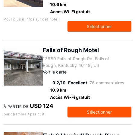
10.6 km
Accès Wi-Fi gratuit
Pour plus d'infos sur cet hôtel :
Sélectionner
Falls of Rough Motel
13689 Falls of Rough Rd, Falls of
Rough, Kentucky 40119, US
Voir la carte
9.2/10
Excellent
76 commentaires
10.9 km
Accès Wi-Fi gratuit
USD 124
À PARTIR DE
Sélectionner
par chambre / par nuit