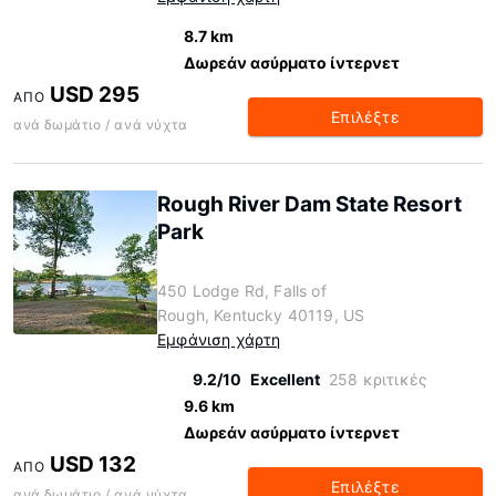
8.7 km
Δωρεάν ασύρματο ίντερνετ
USD 295
ΑΠΌ
Επιλέξτε
ανά δωμάτιο / ανά νύχτα
Rough River Dam State Resort
Park
450 Lodge Rd, Falls of
Rough, Kentucky 40119, US
Εμφάνιση χάρτη
9.2/10
Excellent
258 κριτικές
9.6 km
Δωρεάν ασύρματο ίντερνετ
USD 132
ΑΠΌ
Επιλέξτε
ανά δωμάτιο / ανά νύχτα