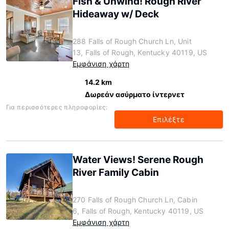
Fish & Unwind! Rough River
Hideaway w/ Deck
288 Falls of Rough Church Ln, Unit
13, Falls of Rough, Kentucky 40119, US
Εμφάνιση χάρτη
14.2 km
Δωρεάν ασύρματο ίντερνετ
Για περισσότερες πληροφορίες:
Επιλέξτε
Water Views! Serene Rough
River Family Cabin
270 Falls of Rough Church Ln, Cabin
6, Falls of Rough, Kentucky 40119, US
Εμφάνιση χάρτη