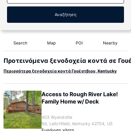
Αναζήτηση
Search
Map
POI
Nearby
Προτεινόμενα ξενοδοχεία κοντά σε Γουέ
Περισσότερα ξενοδοχεία κοντά Γουέστβιου, Kentucky
Access to Rough River Lake!
Family Home w/ Deck
403 Wyandotte
Rd, Leitchfield, Kentucky 42754, US
Εμφάνιση χάρτη