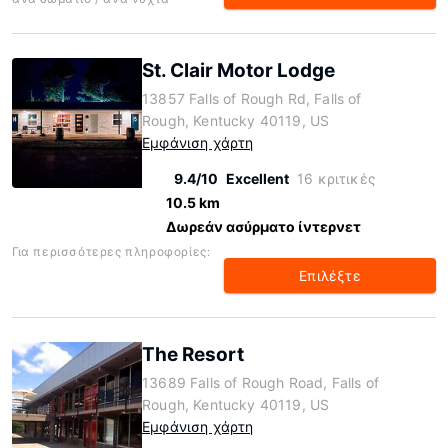
St. Clair Motor Lodge
13857 Falls of Rough Rd, Falls of
Rough, Kentucky 40119, US
Εμφάνιση χάρτη
9.4/10
Excellent
16 κριτικές
10.5 km
Δωρεάν ασύρματο ίντερνετ
Για περισσότερες πληροφορίες:
Επιλέξτε
The Resort
13689 Falls of Rough Road, Falls of
Rough, Kentucky 40119, US
Εμφάνιση χάρτη