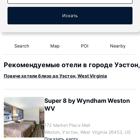
Искать
Search
Map
POI
Nearby
Рекомендуемые отели в городе Уэстон, 
Повече хотели близо до Уэстон, West Virginia
Super 8 by Wyndham Weston
WV
172 Market Place Mall
Weston, Уэстон, West Virginia 26452, US
Показать карту