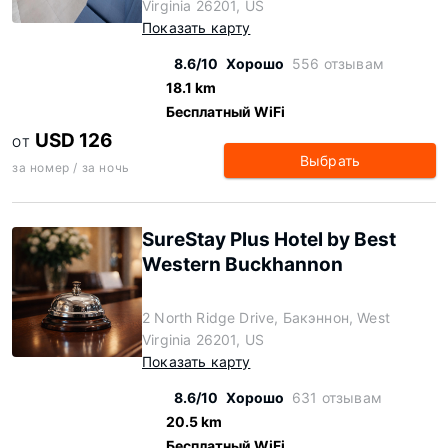
Virginia 26201, US
Показать карту
8.6/10
Хорошо
556 отзывам
18.1 km
Бесплатный WiFi
USD 126
ОТ
Выбрать
за номер / за ночь
SureStay Plus Hotel by Best
Western Buckhannon
2 North Ridge Drive, Бакэннон, West
Virginia 26201, US
Показать карту
8.6/10
Хорошо
631 отзывам
20.5 km
Бесплатный WiFi