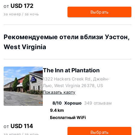
USD 172
ОТ
Выбрать
за номер / за ночь
Рекомендуемые отели вблизи Уэстон,
West Virginia
The Inn at Plantation
1322 Hackers Creek Rd, Джейн-
Лью, West Virginia 26378, US
Показать карту
8/10
Хорошо
349 отзывам
9.4 km
Бесплатный WiFi
USD 114
ОТ
Выбрать
за номер / за ночь