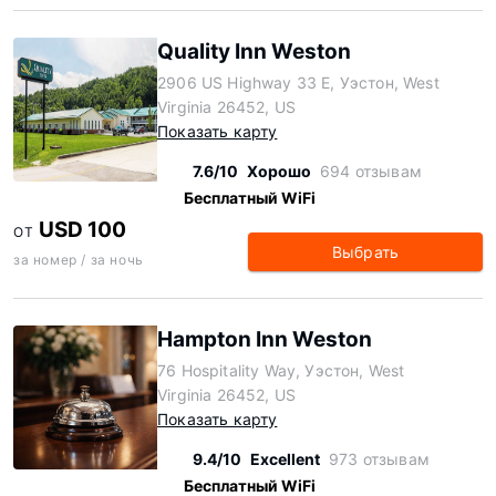
Quality Inn Weston
2906 US Highway 33 E, Уэстон, West
Virginia 26452, US
Показать карту
7.6/10
Хорошо
694 отзывам
Бесплатный WiFi
USD 100
ОТ
Выбрать
за номер / за ночь
Hampton Inn Weston
76 Hospitality Way, Уэстон, West
Virginia 26452, US
Показать карту
9.4/10
Excellent
973 отзывам
Бесплатный WiFi