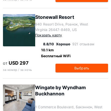
Stonewall Resort
940 Resort Drive, Роанок, West
Virginia 26447-8469, US
Показать карту
8.8/10
Хорошо
921 отзывам
10.1 km
Бесплатный WiFi
USD 297
ОТ
Выбрать
за номер / за ночь
Wingate by Wyndham
Buckhannon
1 Commerce Boulevard, Бакэннон, West