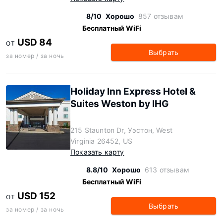
8/10
Хорошо
857 отзывам
Бесплатный WiFi
USD 84
ОТ
Выбрать
за номер / за ночь
Holiday Inn Express Hotel &
Suites Weston by IHG
215 Staunton Dr, Уэстон, West
Virginia 26452, US
Показать карту
8.8/10
Хорошо
613 отзывам
Бесплатный WiFi
USD 152
ОТ
Выбрать
за номер / за ночь