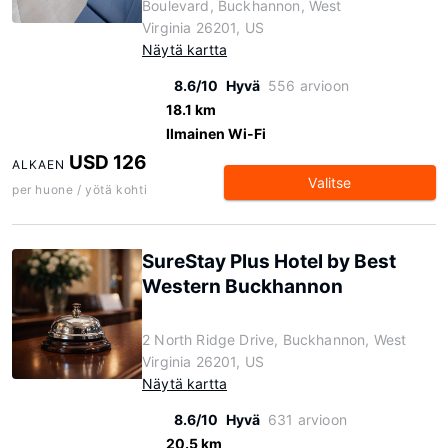
Boulevard, Buckhannon, West
Virginia 26201, US
Näytä kartta
8.6/10
Hyvä
556 arvioon
18.1 km
Ilmainen Wi-Fi
USD 126
ALKAEN
Valitse
per huone / yötä kohti
SureStay Plus Hotel by Best
Western Buckhannon
2 North Ridge Drive, Buckhannon, West
Virginia 26201, US
Näytä kartta
8.6/10
Hyvä
631 arvioon
20.5 km