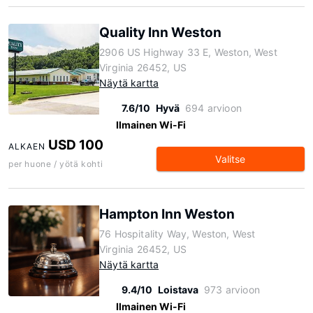
Quality Inn Weston
2906 US Highway 33 E, Weston, West
Virginia 26452, US
Näytä kartta
7.6/10
Hyvä
694 arvioon
Ilmainen Wi-Fi
USD 100
ALKAEN
Valitse
per huone / yötä kohti
Hampton Inn Weston
76 Hospitality Way, Weston, West
Virginia 26452, US
Näytä kartta
9.4/10
Loistava
973 arvioon
Ilmainen Wi-Fi