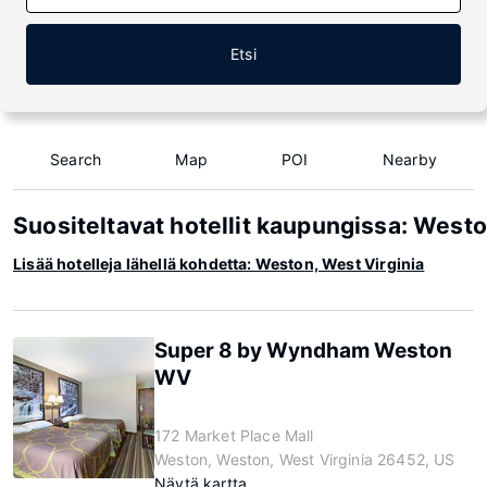
Etsi
Search
Map
POI
Nearby
Suositeltavat hotellit kaupungissa: Westo
Lisää hotelleja lähellä kohdetta: Weston, West Virginia
Super 8 by Wyndham Weston
WV
172 Market Place Mall
Weston, Weston, West Virginia 26452, US
Näytä kartta