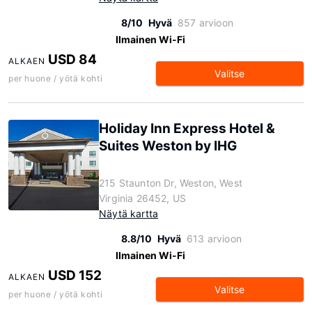
8/10
Hyvä
857 arvioon
Ilmainen Wi-Fi
USD 84
ALKAEN
Valitse
per huone / yötä kohti
Holiday Inn Express Hotel &
Suites Weston by IHG
215 Staunton Dr, Weston, West
Virginia 26452, US
Näytä kartta
8.8/10
Hyvä
613 arvioon
Ilmainen Wi-Fi
USD 152
ALKAEN
Valitse
per huone / yötä kohti