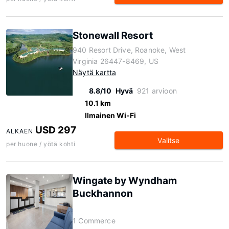
Stonewall Resort
940 Resort Drive, Roanoke, West
Virginia 26447-8469, US
Näytä kartta
8.8/10
Hyvä
921 arvioon
10.1 km
Ilmainen Wi-Fi
USD 297
ALKAEN
Valitse
per huone / yötä kohti
Wingate by Wyndham
Buckhannon
1 Commerce