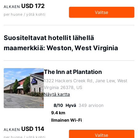
USD 172
ALKAEN
Valitse
per huone / yötä kohti
Suositeltavat hotellit lähellä
maamerkkiä: Weston, West Virginia
The Inn at Plantation
1322 Hackers Creek Rd, Jane Lew, West
Virginia 26378, US
Näytä kartta
8/10
Hyvä
349 arvioon
9.4 km
Ilmainen Wi-Fi
USD 114
ALKAEN
Valitse
per huone / yötä kohti