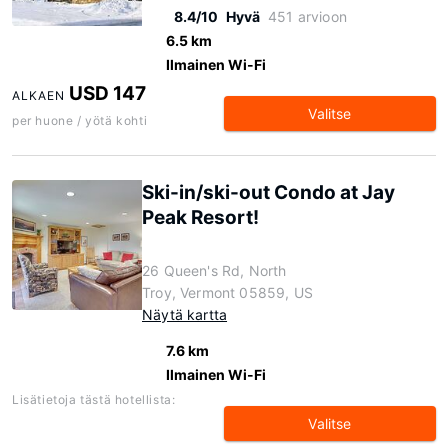
8.4/10
Hyvä
451 arvioon
6.5 km
Ilmainen Wi-Fi
USD 147
ALKAEN
Valitse
per huone / yötä kohti
Ski-in/ski-out Condo at Jay
Peak Resort!
26 Queen's Rd, North
Troy, Vermont 05859, US
Näytä kartta
7.6 km
Ilmainen Wi-Fi
Lisätietoja tästä hotellista:
Valitse