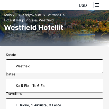
USD
Kotisivu
Yhdysvallat
Vermont
Hotellit kaupungissa: Westfield
Westfield Hotellit
Kohde
Dates
Ke 5 Elo - To 6 Elo
Travellers
1 Huone, 2 Aikuista, 0 Lasta