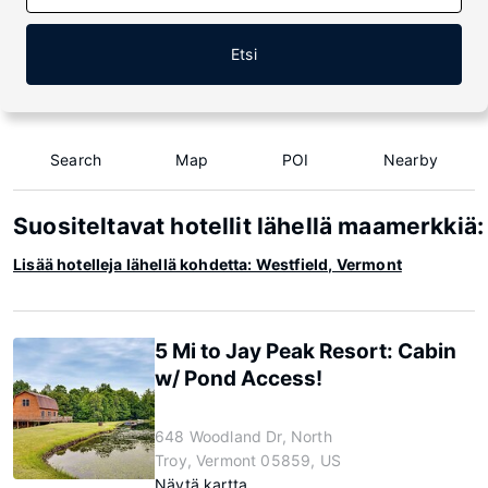
Etsi
Search
Map
POI
Nearby
Suositeltavat hotellit lähellä maamerkkiä
Lisää hotelleja lähellä kohdetta: Westfield, Vermont
5 Mi to Jay Peak Resort: Cabin
w/ Pond Access!
648 Woodland Dr, North
Troy, Vermont 05859, US
Näytä kartta