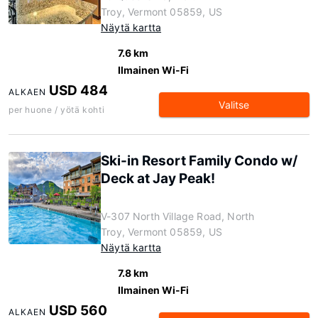
Troy, Vermont 05859, US
Näytä kartta
7.6 km
Ilmainen Wi-Fi
USD 484
ALKAEN
Valitse
per huone / yötä kohti
Ski-in Resort Family Condo w/
Deck at Jay Peak!
V-307 North Village Road, North
Troy, Vermont 05859, US
Näytä kartta
7.8 km
Ilmainen Wi-Fi
USD 560
ALKAEN