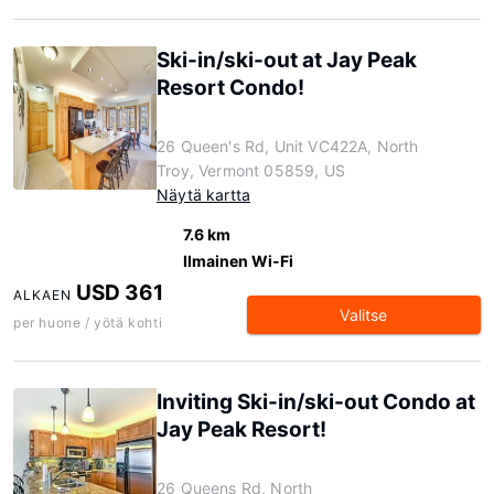
Ski-in/ski-out at Jay Peak
Resort Condo!
26 Queen's Rd, Unit VC422A, North
Troy, Vermont 05859, US
Näytä kartta
7.6 km
Ilmainen Wi-Fi
USD 361
ALKAEN
Valitse
per huone / yötä kohti
Inviting Ski-in/ski-out Condo at
Jay Peak Resort!
26 Queens Rd, North