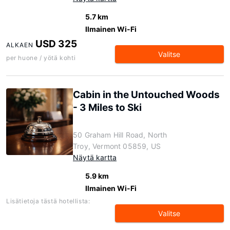
5.7 km
Ilmainen Wi-Fi
USD 325
ALKAEN
Valitse
per huone / yötä kohti
Cabin in the Untouched Woods
- 3 Miles to Ski
50 Graham Hill Road, North
Troy, Vermont 05859, US
Näytä kartta
5.9 km
Ilmainen Wi-Fi
Lisätietoja tästä hotellista:
Valitse