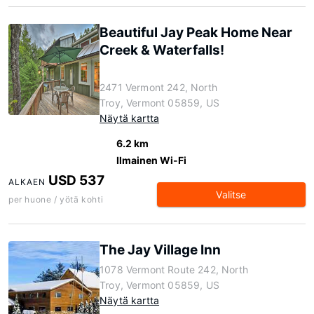
Beautiful Jay Peak Home Near
Creek & Waterfalls!
2471 Vermont 242, North
Troy, Vermont 05859, US
Näytä kartta
6.2 km
Ilmainen Wi-Fi
USD 537
ALKAEN
Valitse
per huone / yötä kohti
The Jay Village Inn
1078 Vermont Route 242, North
Troy, Vermont 05859, US
Näytä kartta