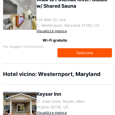
w/ Shared Sauna
124 Main St, Unit
C, Westernport, Maryland 21562, US
Visualizza mappa
Wi-Fi gratuito
Per maggiori informazioni:
Seleziona
Hotel vicino: Westernport, Maryland
Keyser Inn
51 Josie Drive, Keyser, West
Virginia 26726, US
Visualizza mappa