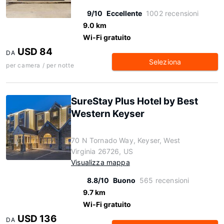
9/10
Eccellente
1002 recensioni
9.0 km
Wi-Fi gratuito
USD 84
DA
Seleziona
per camera / per notte
SureStay Plus Hotel by Best
Western Keyser
70 N Tornado Way, Keyser, West
Virginia 26726, US
Visualizza mappa
8.8/10
Buono
565 recensioni
9.7 km
Wi-Fi gratuito
USD 136
DA