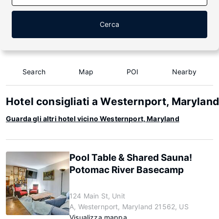
Cerca
Search
Map
POI
Nearby
Hotel consigliati a Westernport, Maryland
Guarda gli altri hotel vicino Westernport, Maryland
Pool Table & Shared Sauna!
Potomac River Basecamp
124 Main St, Unit
A, Westernport, Maryland 21562, US
Visualizza mappa