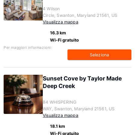
4 Wilson
Circle, Swanton, Maryland 21561, US
Visualizza mappa
16.3 km
Wi-Fi gratuito
Per maggiori informazioni:
Seleziona
Sunset Cove by Taylor Made
Deep Creek
84 WHISPERING
WAY, Swanton, Maryland 21561, US
Visualizza mappa
18.1 km
Wi-Fi gratuito