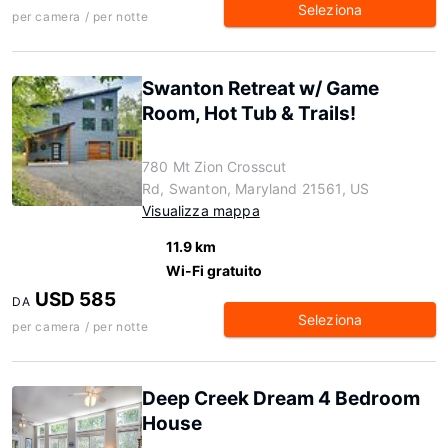
Seleziona
per camera / per notte
Swanton Retreat w/ Game
Room, Hot Tub & Trails!
780 Mt Zion Crosscut
Rd, Swanton, Maryland 21561, US
Visualizza mappa
11.9 km
Wi-Fi gratuito
USD 585
DA
Seleziona
per camera / per notte
Deep Creek Dream 4 Bedroom
House