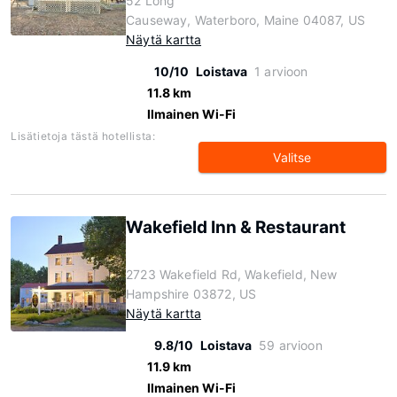
52 Long
Causeway, Waterboro, Maine 04087, US
Näytä kartta
10/10
Loistava
1 arvioon
11.8 km
Ilmainen Wi-Fi
Lisätietoja tästä hotellista:
Valitse
Wakefield Inn & Restaurant
2723 Wakefield Rd, Wakefield, New
Hampshire 03872, US
Näytä kartta
9.8/10
Loistava
59 arvioon
11.9 km
Ilmainen Wi-Fi