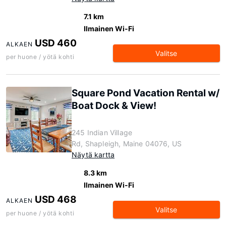
7.1 km
Ilmainen Wi-Fi
USD 460
ALKAEN
Valitse
per huone / yötä kohti
Square Pond Vacation Rental w/
Boat Dock & View!
245 Indian Village
Rd, Shapleigh, Maine 04076, US
Näytä kartta
8.3 km
Ilmainen Wi-Fi
USD 468
ALKAEN
Valitse
per huone / yötä kohti