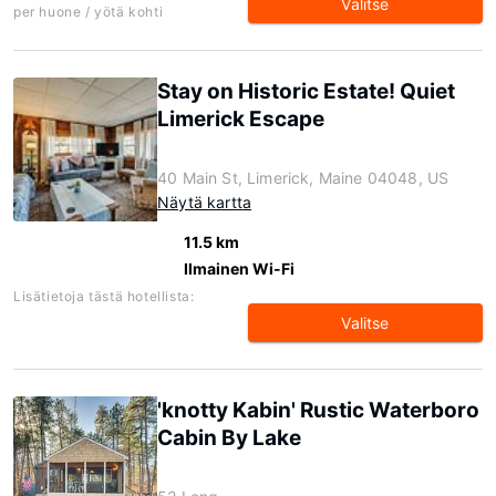
Valitse
per huone / yötä kohti
Stay on Historic Estate! Quiet
Limerick Escape
40 Main St, Limerick, Maine 04048, US
Näytä kartta
11.5 km
Ilmainen Wi-Fi
Lisätietoja tästä hotellista:
Valitse
'knotty Kabin' Rustic Waterboro
Cabin By Lake