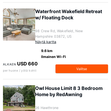
Waterfront Wakefield Retreat
w/ Floating Dock
98 Crew Rd, Wakefield, New
Hampshire 03872, US
Näytä kartta
9.6 km
Ilmainen Wi-Fi
USD 660
ALKAEN
Valitse
per huone / yötä kohti
Owl House Limit 8 3 Bedroom
Home by RedAwning
26 Hawthrone