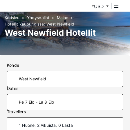
USD
Kotisivu
Yhdysvallat
Maine
Hotellit kaupungissa: West Newfield
West Newfield Hotellit
Kohde
Dates
Pe 7 Elo - La 8 Elo
Travellers
1 Huone, 2 Aikuista, 0 Lasta