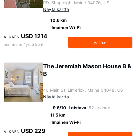
RD, Shapleigh, Maine 04076, US
Näytä kartta
10.6 km
Ilmainen Wi-Fi
USD 1214
ALKAEN
Valitse
per huone / yötä kohti
The Jeremiah Mason House B &
B
40 Main St, Limerick, Maine 04048, US
Näytä kartta
9.6/10
Loistava
52 arvioon
11.5 km
Ilmainen Wi-Fi
USD 229
ALKAEN