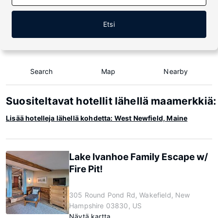
Etsi
Search
Map
Nearby
Suositeltavat hotellit lähellä maamerkkiä
Lisää hotelleja lähellä kohdetta: West Newfield, Maine
Lake Ivanhoe Family Escape w/
Fire Pit!
305 Round Pond Rd, Wakefield, New
Hampshire 03830, US
Näytä kartta