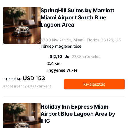
SpringHill Suites by Marriott
Miami Airport South Blue
Lagoon Area
6700 Nw 7th St, Miami, Florida 33126, US
Térkép megjelenítése
8.2/10
Jó
2238 értékelés
2.4 km
Ingyenes Wi-Fi
USD 153
KEZDŐÁR
Kiválasztás
szobánként / éjszakánként
Holiday Inn Express Miami
Airport Blue Lagoon Area by
IHG