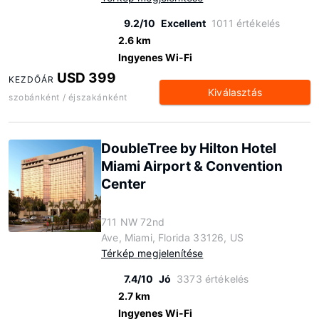
9.2/10
Excellent
1011 értékelés
2.6 km
Ingyenes Wi-Fi
USD 399
KEZDŐÁR
Kiválasztás
szobánként / éjszakánként
DoubleTree by Hilton Hotel
Miami Airport & Convention
Center
711 NW 72nd
Ave, Miami, Florida 33126, US
Térkép megjelenítése
7.4/10
Jó
3373 értékelés
2.7 km
Ingyenes Wi-Fi