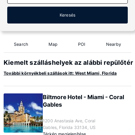
Keresés
Search
Map
POI
Nearby
Kiemelt szálláshelyek az alábbi repülőtér
További környékbeli szállások itt: West Miami, Florida
Biltmore Hotel - Miami - Coral
Gables
1200 Anastasia Ave, Coral
Gables, Florida 33134, US
Térkép megjelenítése