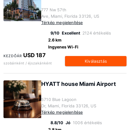
777 Nw 57th
Ave, Miami, Florida 33126, US
Térkép megjelenítése
9/10
Excellent
2124 értékelés
2.6 km
Ingyenes Wi-Fi
USD 187
KEZDŐÁR
Kiválasztás
szobánként / éjszakánként
HYATT house Miami Airport
5710 Blue Lagoon
Dr, Miami, Florida 33126, US
Térkép megjelenítése
8.8/10
Jó
1006 értékelés
2.8 km