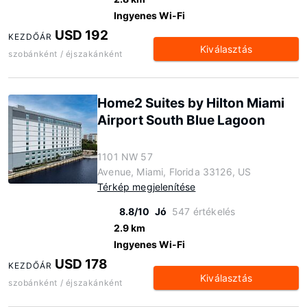
Ingyenes Wi-Fi
USD 192
KEZDŐÁR
Kiválasztás
szobánként / éjszakánként
Home2 Suites by Hilton Miami
Airport South Blue Lagoon
1101 NW 57
Avenue, Miami, Florida 33126, US
Térkép megjelenítése
8.8/10
Jó
547 értékelés
2.9 km
Ingyenes Wi-Fi
USD 178
KEZDŐÁR
Kiválasztás
szobánként / éjszakánként