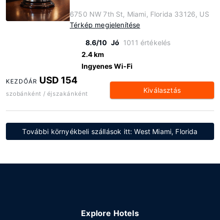
6750 NW 7th St, Miami, Florida 33126, US
Térkép megjelenítése
8.6/10
Jó
1011 értékelés
2.4 km
Ingyenes Wi-Fi
USD 154
KEZDŐÁR
Kiválasztás
szobánként / éjszakánként
További környékbeli szállások itt: West Miami, Florida
Explore Hotels