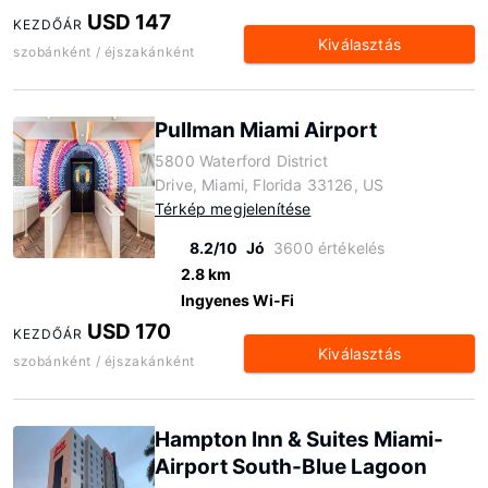
USD 147
KEZDŐÁR
Kiválasztás
szobánként / éjszakánként
Pullman Miami Airport
5800 Waterford District
Drive, Miami, Florida 33126, US
Térkép megjelenítése
8.2/10
Jó
3600 értékelés
2.8 km
Ingyenes Wi-Fi
USD 170
KEZDŐÁR
Kiválasztás
szobánként / éjszakánként
Hampton Inn & Suites Miami-
Airport South-Blue Lagoon