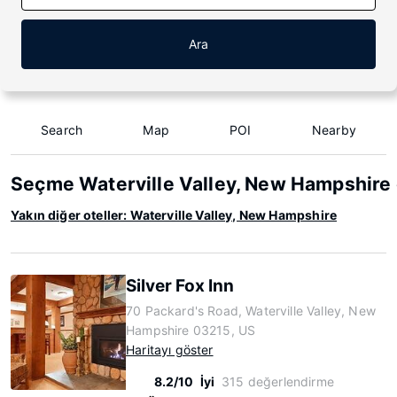
Ara
Search
Map
POI
Nearby
Seçme Waterville Valley, New Hampshire o
Yakın diğer oteller: Waterville Valley, New Hampshire
Silver Fox Inn
70 Packard's Road, Waterville Valley, New
Hampshire 03215, US
Haritayı göster
8.2/10
İyi
315 değerlendirme