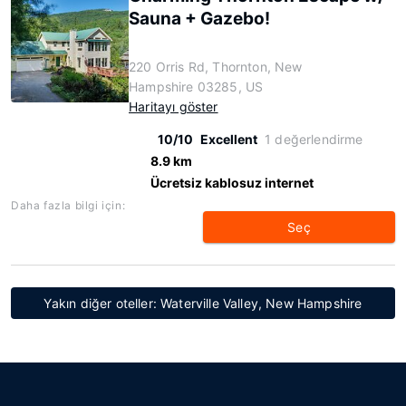
Sauna + Gazebo!
220 Orris Rd, Thornton, New
Hampshire 03285, US
Haritayı göster
10/10
Excellent
1 değerlendirme
8.9 km
Ücretsiz kablosuz internet
Daha fazla bilgi için:
Seç
Yakın diğer oteller: Waterville Valley, New Hampshire