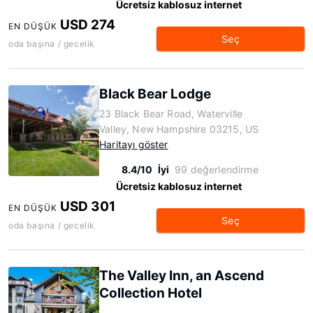
Ücretsiz kablosuz internet
USD 274
EN DÜŞÜK
Seç
oda başına / gecelik
Black Bear Lodge
23 Black Bear Road, Waterville
Valley, New Hampshire 03215, US
Haritayı göster
8.4/10
İyi
99 değerlendirme
Ücretsiz kablosuz internet
USD 301
EN DÜŞÜK
Seç
oda başına / gecelik
The Valley Inn, an Ascend
Collection Hotel