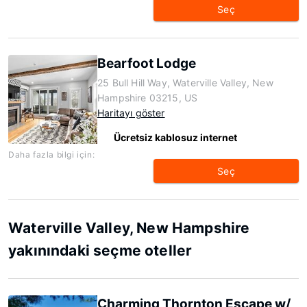
Seç
Bearfoot Lodge
25 Bull Hill Way, Waterville Valley, New
Hampshire 03215, US
Haritayı göster
Ücretsiz kablosuz internet
Daha fazla bilgi için:
Seç
Waterville Valley, New Hampshire
yakınındaki seçme oteller
Charming Thornton Escape w/