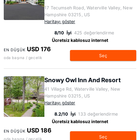
17 Tecumseh Road, Waterville Valley, New
Hampshire 03215, US
Haritayı göster
8/10
İyi
425 değerlendirme
Ücretsiz kablosuz internet
USD 176
EN DÜŞÜK
Seç
oda başına / gecelik
Snowy Owl Inn And Resort
41 Village Rd, Waterville Valley, New
Hampshire 03215, US
Haritayı göster
8.2/10
İyi
133 değerlendirme
Ücretsiz kablosuz internet
USD 186
EN DÜŞÜK
Seç
oda başına / gecelik