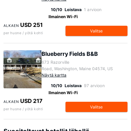
10/10
Loistava
1 arvioon
Ilmainen Wi-Fi
USD 251
ALKAEN
Valitse
per huone / yötä kohti
Blueberry Fields B&B
673 Razorville
Road, Washington, Maine 04574, US
Näytä kartta
10/10
Loistava
97 arvioon
Ilmainen Wi-Fi
USD 217
ALKAEN
Valitse
per huone / yötä kohti