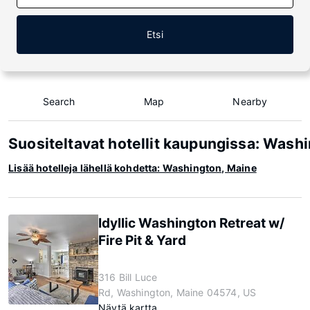
Etsi
Search
Map
Nearby
Suositeltavat hotellit kaupungissa: Wash
Lisää hotelleja lähellä kohdetta: Washington, Maine
Idyllic Washington Retreat w/
Fire Pit & Yard
316 Bill Luce
Rd, Washington, Maine 04574, US
Näytä kartta