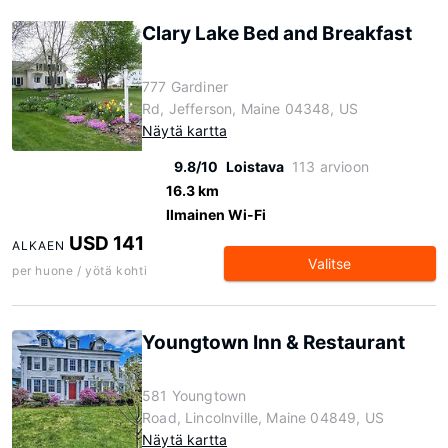
Clary Lake Bed and Breakfast
777 Gardiner
Rd, Jefferson, Maine 04348, US
Näytä kartta
9.8/10
Loistava
113 arvioon
16.3 km
Ilmainen Wi-Fi
USD 141
ALKAEN
Valitse
per huone / yötä kohti
Youngtown Inn & Restaurant
581 Youngtown
Road, Lincolnville, Maine 04849, US
Näytä kartta