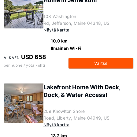
Home in Jefferson!
108 Washington
Rd, Jefferson, Maine 04348, US
Näytä kartta
10.0 km
Ilmainen Wi-Fi
USD 658
ALKAEN
Valitse
per huone / yötä kohti
Lakefront Home With Deck,
Dock, & Water Access!
209 Knowlton Shore
Road, Liberty, Maine 04949, US
Näytä kartta
13.2 km