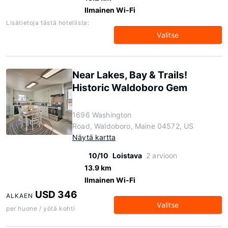
Ilmainen Wi-Fi
Lisätietoja tästä hotellista:
Valitse
Near Lakes, Bay & Trails!
Historic Waldoboro Gem
1696 Washington
Road, Waldoboro, Maine 04572, US
Näytä kartta
10/10
Loistava
2 arvioon
13.9 km
Ilmainen Wi-Fi
USD 346
ALKAEN
Valitse
per huone / yötä kohti