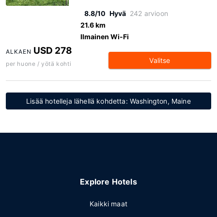
8.8/10
Hyvä
242 arvioon
21.6 km
Ilmainen Wi-Fi
USD 278
ALKAEN
Valitse
per huone / yötä kohti
Lisää hotelleja lähellä kohdetta: Washington, Maine
Explore Hotels
Kaikki maat