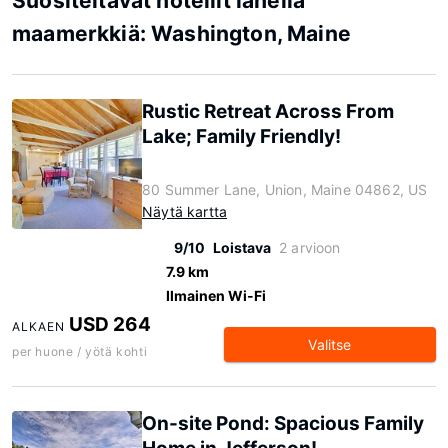
Suositeltavat hotellit lähellä
maamerkkiä: Washington, Maine
Rustic Retreat Across From
Lake; Family Friendly!
80 Summer Lane, Union, Maine 04862, US
Näytä kartta
9/10
Loistava
2 arvioon
7.9 km
Ilmainen Wi-Fi
USD 264
ALKAEN
Valitse
per huone / yötä kohti
On-site Pond: Spacious Family