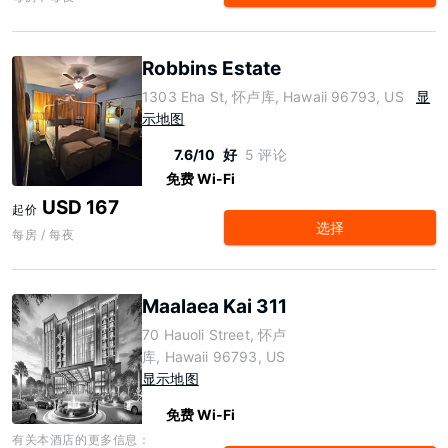
Robbins Estate
1303 Eha St, 怀卢库, Hawaii 96793, US
显
示地图
7.6/10
好
5 评论
免费 Wi-Fi
USD 167
起价
选择
每房 / 每夜
Maalaea Kai 311
70 Hauoli Street, 怀卢
库, Hawaii 96793, US
显示地图
免费 Wi-Fi
有关本酒店的更多信息：