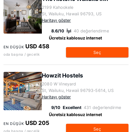
2199 Kahookele
St, Wailuku, Hawaii 96793, US
Haritayı göster
8.6/10
İyi
40 değerlendirme
Ücretsiz kablosuz internet
USD 458
EN DÜŞÜK
Seç
oda başına / gecelik
Howzit Hostels
2080 W Vineyard
St, Wailuku, Hawaii 96793-5614, US
Haritayı göster
9/10
Excellent
431 değerlendirme
Ücretsiz kablosuz internet
USD 205
EN DÜŞÜK
Seç
oda başına / gecelik