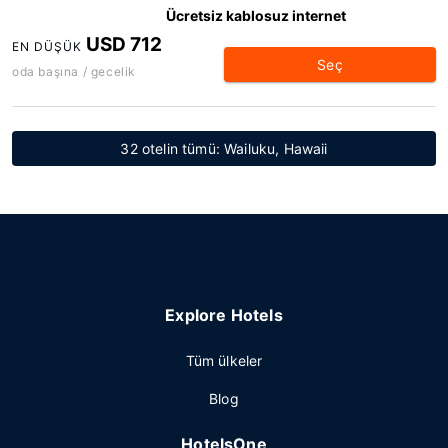
Ücretsiz kablosuz internet
USD 712
EN DÜŞÜK
Seç
oda başına / gecelik
32 otelin tümü: Wailuku, Hawaii
Explore Hotels
Tüm ülkeler
Blog
HotelsOne