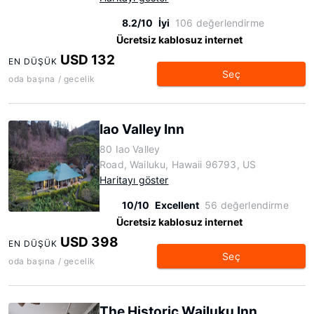
8.2/10
İyi
106 değerlendirme
Ücretsiz kablosuz internet
USD 132
EN DÜŞÜK
Seç
oda başına / gecelik
Iao Valley Inn
80 Iao Valley
Road, Wailuku, Hawaii 96793, US
Haritayı göster
10/10
Excellent
56 değerlendirme
Ücretsiz kablosuz internet
USD 398
EN DÜŞÜK
Seç
oda başına / gecelik
The Historic Wailuku Inn