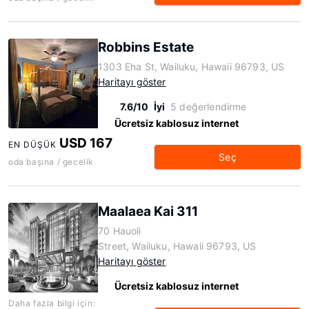
Robbins Estate
1303 Eha St, Wailuku, Hawaii 96793, US
Haritayı göster
7.6/10
İyi
5 değerlendirme
Ücretsiz kablosuz internet
USD 167
EN DÜŞÜK
Seç
oda başına / gecelik
Maalaea Kai 311
70 Hauoli
Street, Wailuku, Hawaii 96793, US
Haritayı göster
Ücretsiz kablosuz internet
Daha fazla bilgi için: