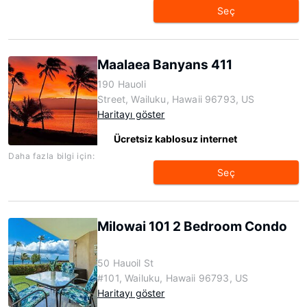
Seç
Maalaea Banyans 411
190 Hauoli
Street, Wailuku, Hawaii 96793, US
Haritayı göster
Ücretsiz kablosuz internet
Daha fazla bilgi için:
Seç
Milowai 101 2 Bedroom Condo
50 Hauoil St
#101, Wailuku, Hawaii 96793, US
Haritayı göster