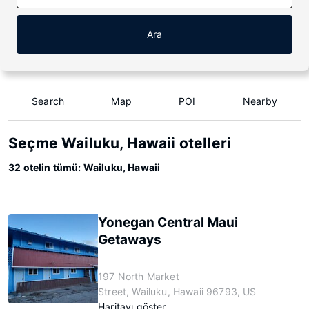
Ara
Search
Map
POI
Nearby
Seçme Wailuku, Hawaii otelleri
32 otelin tümü: Wailuku, Hawaii
Yonegan Central Maui
Getaways
197 North Market
Street, Wailuku, Hawaii 96793, US
Haritayı göster