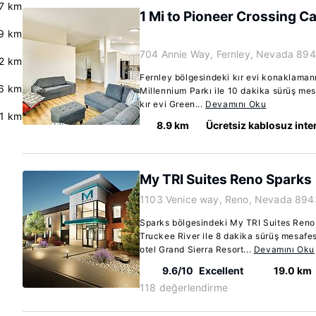
.7 km
1 Mi to Pioneer Crossing Ca
9 km
704 Annie Way, Fernley, Nevada 89
.2 km
Fernley bölgesindeki kır evi konaklaman
.6 km
Millennium Parkı ile 10 dakika sürüş me
kır evi Green...
Devamını Oku
.1 km
8.9 km
Ücretsiz kablosuz inte
My TRI Suites Reno Sparks
1103 Venice way, Reno, Nevada 894
Sparks bölgesindeki My TRI Suites Ren
Truckee River ile 8 dakika sürüş mesafe
otel Grand Sierra Resort...
Devamını Oku
9.6/10
Excellent
19.0 km
118 değerlendirme