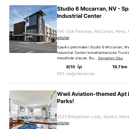
Studio 6 Mccarran, NV - Sp
Industrial Center
795 USA Parkway, McCarran, Reno,
göster
Sparks şehrindeki Studio 6 Mccarran, N
Industrial Center konaklamanızda Truck
mesafede olacak. Bu...
Devamını Oku
8/10
İyi
19.7 km
995 değerlendirme
Wwii Aviation-themed Apt 
Parks!
2522 Bridgetown Loop, Sparks, Nev
göster