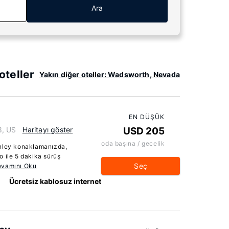
Ara
teller
Yakın diğer oteller: Wadsworth, Nevada
EN DÜŞÜK
8, US
Haritayı göster
USD 205
oda başına / gecelik
rnley konaklamanızda,
 ile 5 dakika sürüş
Seç
vamını Oku
Ücretsiz kablosuz internet