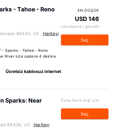
arks - Tahoe - Reno
EN DÜŞÜK
USD 146
oda başına / gecelik
 Nevada 89434, US
Haritayı
Seç
V - Sparks - Tahoe - Reno
ee River size sadece 4 dakika
Ücretsiz kablosuz internet
in Sparks: Near
Daha fazla bilgi için:
Seç
ada 89436, US
Haritayı