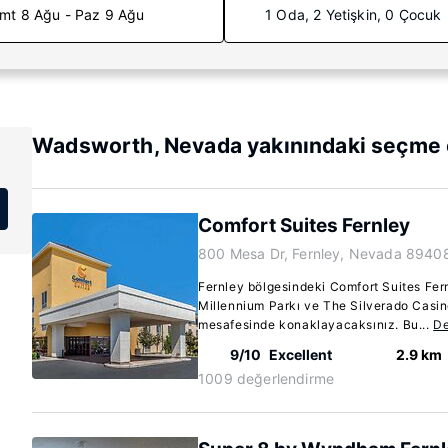
mt 8 Ağu - Paz 9 Ağu
1 Oda, 2 Yetişkin, 0 Çocuk
Wadsworth, Nevada yakınındaki seçme o
Comfort Suites Fernley
800 Mesa Dr, Fernley, Nevada 8940
Fernley bölgesindeki Comfort Suites Fe
Millennium Parkı ve The Silverado Casino
mesafesinde konaklayacaksınız. Bu...
De
9/10
Excellent
2.9 km
1009 değerlendirme