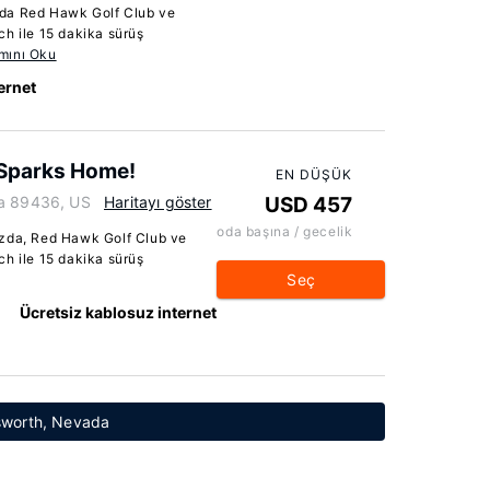
zda Red Hawk Golf Club ve
ch ile 15 dakika sürüş
mını Oku
ernet
 Sparks Home!
EN DÜŞÜK
da 89436, US
Haritayı göster
USD 457
oda başına / gecelik
ızda, Red Hawk Golf Club ve
ch ile 15 dakika sürüş
Seç
Ücretsiz kablosuz internet
dsworth, Nevada