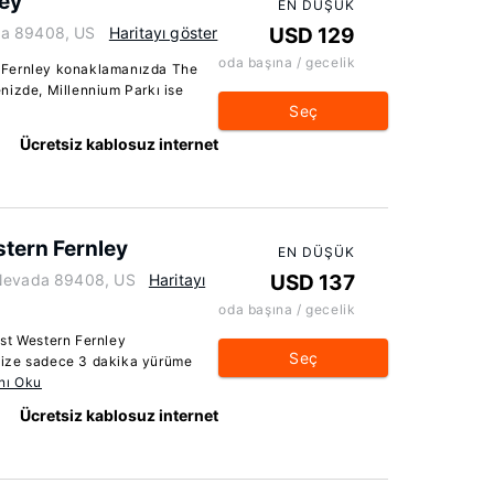
ey
EN DÜŞÜK
da 89408, US
Haritayı göster
USD 129
oda başına / gecelik
 Fernley konaklamanızda The
nizde, Millennium Parkı ise
Seç
Ücretsiz kablosuz internet
stern Fernley
EN DÜŞÜK
 Nevada 89408, US
Haritayı
USD 137
oda başına / gecelik
st Western Fernley
Seç
size sadece 3 dakika yürüme
nı Oku
Ücretsiz kablosuz internet