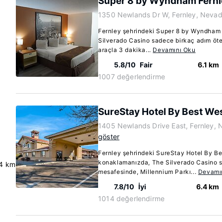
Super 8 by Wyndham Fernl
1350 Newlands Dr W, Fernley, Neva
Fernley şehrindeki Super 8 by Wyndham
Silverado Casino sadece birkaç adım öte
araçla 3 dakika...
Devamını Oku
5.8/10
Fair
6.1 km
1007 değerlendirme
SureStay Hotel By Best We
1405 Newlands Drive East, Fernley,
göster
Fernley şehrindeki SureStay Hotel By Be
konaklamanızda, The Silverado Casino 
4 km
mesafesinde, Millennium Parkı...
Devamı
7.8/10
İyi
6.4 km
1014 değerlendirme