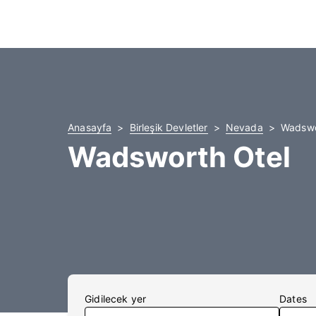
Anasayfa
Birleşik Devletler
Nevada
Wadswor
Wadsworth Otel
Gidilecek yer
Dates