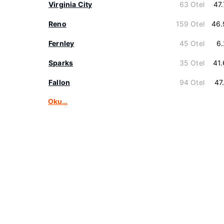
Virginia City
63 Otel
47
Reno
159 Otel
46.
Fernley
45 Otel
6
Sparks
35 Otel
41
Fallon
94 Otel
47
Oku…