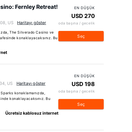
sino: Fernley Retreat!
EN DÜŞÜK
USD 270
408, US
Haritayı göster
oda başına / gecelik
ızda, The Silverado Casino ve
Seç
safesinde konaklayacaksınız. Bu
rnet
EN DÜŞÜK
34, US
Haritayı göster
USD 198
oda başına / gecelik
o Sparks konaklamanızda,
sinde konaklayacaksınız. Bu
Seç
Ücretsiz kablosuz internet