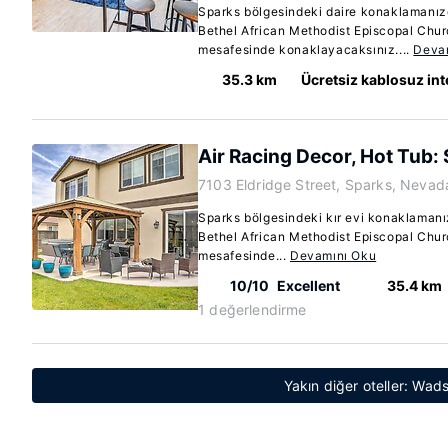
Sparks bölgesindeki daire konaklamanı
Bethel African Methodist Episcopal Chur
mesafesinde konaklayacaksınız....
Deva
35.3 km
Ücretsiz kablosuz int
Air Racing Decor, Hot Tub:
7103 Eldridge Street, Sparks, Neva
Sparks bölgesindeki kır evi konaklaman
Bethel African Methodist Episcopal Chur
mesafesinde...
Devamını Oku
10/10
Excellent
35.4 km
1 değerlendirme
Yakın diğer oteller: Wa