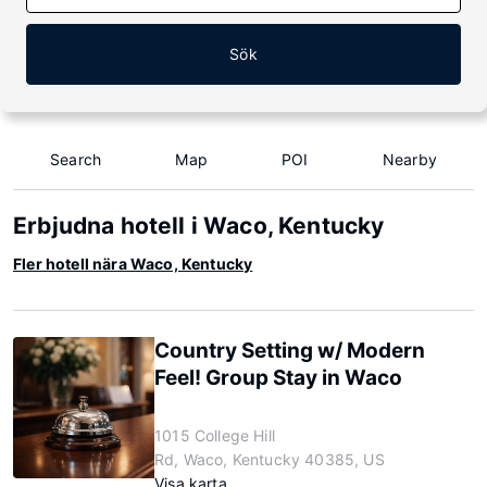
Sök
Search
Map
POI
Nearby
Erbjudna hotell i Waco, Kentucky
Fler hotell nära Waco, Kentucky
Country Setting w/ Modern
Feel! Group Stay in Waco
1015 College Hill
Rd, Waco, Kentucky 40385, US
Visa karta