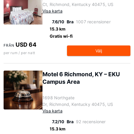
Ct, Richmond, Kentucky 40475, US
Visa karta
7.6/10
Bra
1007 recensioner
15.3 km
Gratis wi-fi
USD 64
FRÅN
Välj
per rum / per natt
Motel 6 Richmond, KY – EKU
Campus Area
1698 Northgate
Dr, Richmond, Kentucky 40475, US
Visa karta
7.2/10
Bra
92 recensioner
15.3 km