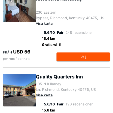
230 Eastern
Bypass, Richmond, Kentucky 40475, US
Visa karta
5.6/10
Fair
248 recensioner
15.4 km
Gratis wi-fi
USD 56
FRÅN
Välj
per rum / per natt
Quality Quarters Inn
105 N Killarney
Ln, Richmond, Kentucky 40475, US
Visa karta
5.6/10
Fair
193 recensioner
15.6 km