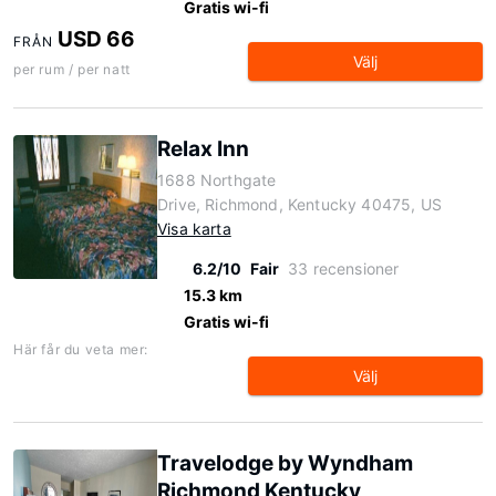
Gratis wi-fi
USD 66
FRÅN
Välj
per rum / per natt
Relax Inn
1688 Northgate
Drive, Richmond, Kentucky 40475, US
Visa karta
6.2/10
Fair
33 recensioner
15.3 km
Gratis wi-fi
Här får du veta mer:
Välj
Travelodge by Wyndham
Richmond Kentucky