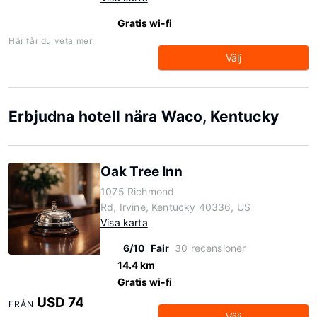
Gratis wi-fi
Här får du veta mer:
Välj
Erbjudna hotell nära Waco, Kentucky
Oak Tree Inn
1075 Richmond
Rd, Irvine, Kentucky 40336, US
Visa karta
6/10
Fair
30 recensioner
14.4 km
Gratis wi-fi
USD 74
FRÅN
Välj