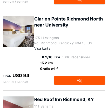
per rum / per natt
Clarion Pointe Richmond North
near University
1751 Lexington
Rd, Richmond, Kentucky 40475, US
Visa karta
8.2/10
Bra
1008 recensioner
15.2 km
Gratis wi-fi
USD 94
FRÅN
Välj
per rum / per natt
Red Roof Inn Richmond, KY
111 Bahama