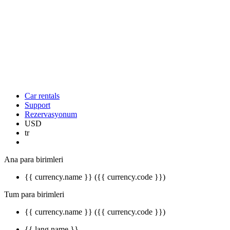
Car rentals
Support
Rezervasyonum
USD
tr
Ana para birimleri
{{ currency.name }} ({{ currency.code }})
Tum para birimleri
{{ currency.name }} ({{ currency.code }})
{{ lang.name }}