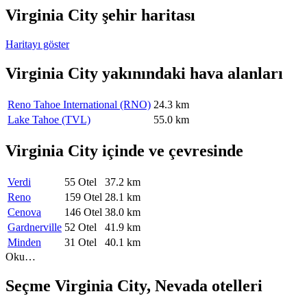
Virginia City şehir haritası
Haritayı göster
Virginia City yakınındaki hava alanları
Reno Tahoe International (RNO)
24.3 km
Lake Tahoe (TVL)
55.0 km
Virginia City içinde ve çevresinde
Verdi
55 Otel
37.2 km
Reno
159 Otel
28.1 km
Cenova
146 Otel
38.0 km
Gardnerville
52 Otel
41.9 km
Minden
31 Otel
40.1 km
Oku…
Seçme Virginia City, Nevada otelleri