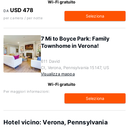
Wi-Fi gratuito
USD 478
DA
Seleziona
per camera / per notte
7 Mi to Boyce Park: Family
Townhome in Verona!
611 David
Ct, Verona, Pennsylvania 15147, US
Visualizza mappa
Wi-Fi gratuito
Per maggiori informazioni:
Seleziona
Hotel vicino: Verona, Pennsylvania