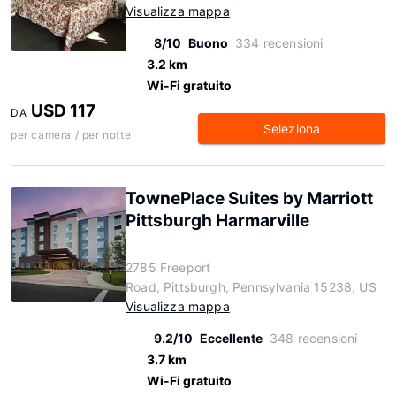
Visualizza mappa
8/10
Buono
334 recensioni
3.2 km
Wi-Fi gratuito
USD 117
DA
Seleziona
per camera / per notte
TownePlace Suites by Marriott
Pittsburgh Harmarville
2785 Freeport
Road, Pittsburgh, Pennsylvania 15238, US
Visualizza mappa
9.2/10
Eccellente
348 recensioni
3.7 km
Wi-Fi gratuito