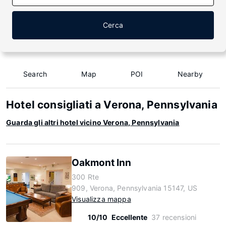
Cerca
Search
Map
POI
Nearby
Hotel consigliati a Verona, Pennsylvania
Guarda gli altri hotel vicino Verona, Pennsylvania
Oakmont Inn
300 Rte
909, Verona, Pennsylvania 15147, US
Visualizza mappa
10/10
Eccellente
37 recensioni