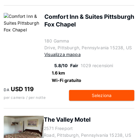
Comfort Inn & Suites Pittsburgh
Fox Chapel
180 Gamma
Drive, Pittsburgh, Pennsylvania 15238, US
Visualizza mappa
5.8/10
Fair
1029 recensioni
1.6 km
Wi-Fi gratuito
USD 119
DA
Seleziona
per camera / per notte
The Valley Motel
2571 Freeport
Road, Pittsburgh, Pennsylvania 15238, US