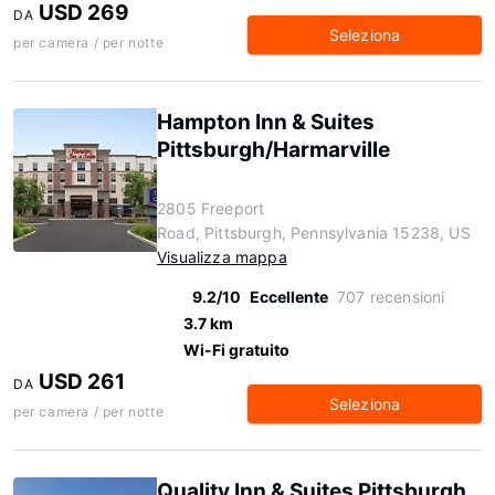
USD 269
DA
Seleziona
per camera / per notte
Hampton Inn & Suites
Pittsburgh/Harmarville
2805 Freeport
Road, Pittsburgh, Pennsylvania 15238, US
Visualizza mappa
9.2/10
Eccellente
707 recensioni
3.7 km
Wi-Fi gratuito
USD 261
DA
Seleziona
per camera / per notte
Quality Inn & Suites Pittsburgh