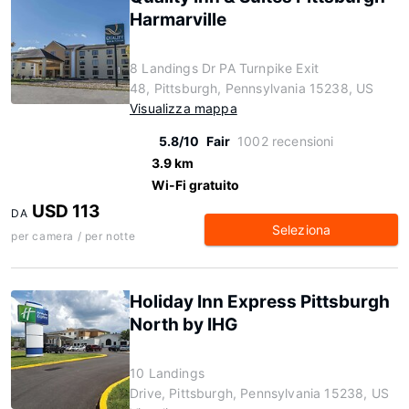
Harmarville
8 Landings Dr PA Turnpike Exit
48, Pittsburgh, Pennsylvania 15238, US
Visualizza mappa
5.8/10
Fair
1002 recensioni
3.9 km
Wi-Fi gratuito
USD 113
DA
Seleziona
per camera / per notte
Holiday Inn Express Pittsburgh
North by IHG
10 Landings
Drive, Pittsburgh, Pennsylvania 15238, US