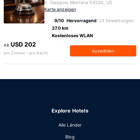
S, Glasgow, Montana 59230, US
Karte anzeigen
9/10
Hervorragend
23 bewertungen
27.0 km
Kostenloses WLAN
USD 202
AB
Auswählen
pro Zimmer / pro Nacht
Explore Hotels
Alle Länder
Blog