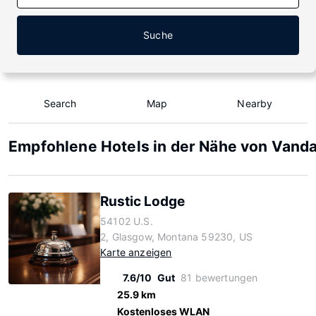
Suche
Search
Map
Nearby
Empfohlene Hotels in der Nähe von Vanda
Rustic Lodge
54102 U.S.
2, Glasgow, Montana 59230, US
Karte anzeigen
7.6/10
Gut
81 bewertungen
25.9 km
Kostenloses WLAN