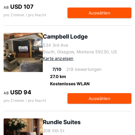
USD 107
AB
Auswählen
pro Zimmer / pro Nacht
Campbell Lodge
534 3rd Ave
South, Glasgow, Montana 59230, US
Karte anzeigen
7/10
218 bewertungen
27.0 km
Kostenloses WLAN
USD 94
AB
Auswählen
pro Zimmer / pro Nacht
Rundle Suites
208 5th St