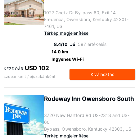
1027 Goetz Dr By-pass 60, Exit 14
Frederica, Owensboro, Kentucky 42301-
7461, US
Térkép megjelenítése
8.4/10
Jó
597 értékelés
14.0 km
Ingyenes Wi-Fi
USD 102
KEZDŐÁR
Kiválasztás
szobánként / éjszakánként
Rodeway Inn Owensboro South
3720 New Hartford Rd US-231S and US-
60
Bypass, Owensboro, Kentucky 42303, US
Térkép megjelenítése