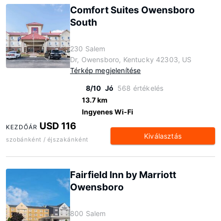
Comfort Suites Owensboro
South
230 Salem
Dr, Owensboro, Kentucky 42303, US
Térkép megjelenítése
8/10
Jó
568 értékelés
13.7 km
Ingyenes Wi-Fi
USD 116
KEZDŐÁR
Kiválasztás
szobánként / éjszakánként
Fairfield Inn by Marriott
Owensboro
800 Salem