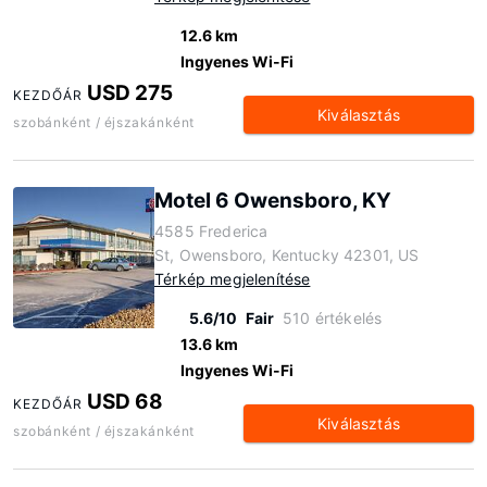
12.6 km
Ingyenes Wi-Fi
USD 275
KEZDŐÁR
Kiválasztás
szobánként / éjszakánként
Motel 6 Owensboro, KY
4585 Frederica
St, Owensboro, Kentucky 42301, US
Térkép megjelenítése
5.6/10
Fair
510 értékelés
13.6 km
Ingyenes Wi-Fi
USD 68
KEZDŐÁR
Kiválasztás
szobánként / éjszakánként