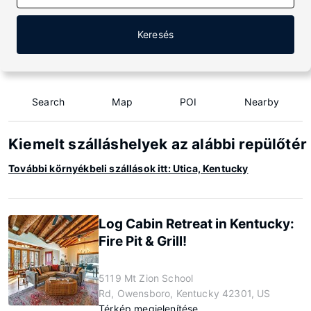
Keresés
Search
Map
POI
Nearby
Kiemelt szálláshelyek az alábbi repülőtér
További környékbeli szállások itt: Utica, Kentucky
Log Cabin Retreat in Kentucky:
Fire Pit & Grill!
5119 Mt Zion School
Rd, Owensboro, Kentucky 42301, US
Térkép megjelenítése