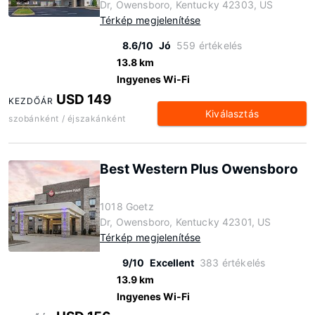
Dr, Owensboro, Kentucky 42303, US
Térkép megjelenítése
8.6/10
Jó
559 értékelés
13.8 km
Ingyenes Wi-Fi
USD 149
KEZDŐÁR
Kiválasztás
szobánként / éjszakánként
Best Western Plus Owensboro
1018 Goetz
Dr, Owensboro, Kentucky 42301, US
Térkép megjelenítése
9/10
Excellent
383 értékelés
13.9 km
Ingyenes Wi-Fi