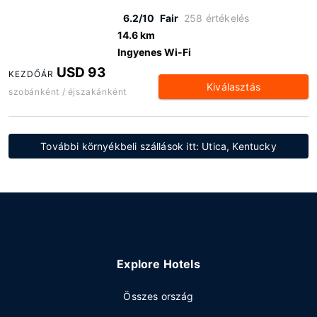
6.2/10
Fair
258 értékelés
14.6 km
Ingyenes Wi-Fi
USD 93
KEZDŐÁR
Kiválasztás
szobánként / éjszakánként
További környékbeli szállások itt: Utica, Kentucky
Explore Hotels
Összes ország