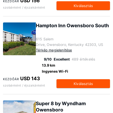
USD 156
KEZDŐÁR
Kiválasztás
szobánként / éjszakánként
Hampton Inn Owensboro South
615 Salem
Drive, Owensboro, Kentucky 42303, US
Térkép megjelenítése
9/10
Excellent
489 értékelés
13.9 km
Ingyenes Wi-Fi
USD 143
KEZDŐÁR
Kiválasztás
szobánként / éjszakánként
Super 8 by Wyndham
Owensboro