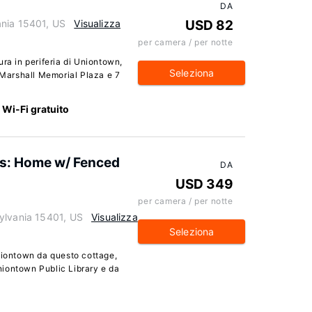
DA
ania 15401, US
Visualizza
USD 82
per camera / per notte
ra in periferia di Uniontown,
Seleziona
C Marshall Memorial Plaza e 7
Wi-Fi gratuito
ss: Home w/ Fenced
DA
USD 349
per camera / per notte
ylvania 15401, US
Visualizza
Seleziona
niontown da questo cottage,
Uniontown Public Library e da