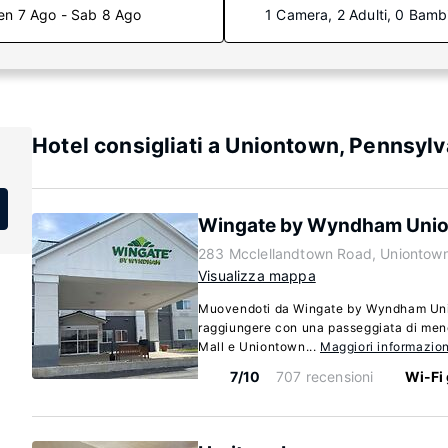
en 7 Ago - Sab 8 Ago
1 Camera, 2 Adulti, 0 Bamb
Hotel consigliati a Uniontown, Pennsylv
Wingate by Wyndham Uni
283 Mcclellandtown Road, Uniontown
Visualizza mappa
Muovendoti da Wingate by Wyndham Uni
raggiungere con una passeggiata di men
Mall e Uniontown...
Maggiori informazion
7/10
707 recensioni
Wi-Fi 