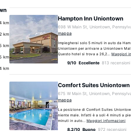
own
Hampton Inn Uniontown
4 km
698 W Main St, Uniontown, Pennsylv
mappa
2 km
Impiegherai solo 5 minuti in auto da Ha
5 km
Uniontown per arrivare a Uniontown Mall
Questo hotel si trova a 26,2...
Maggiori i
5 km
9/10
Eccellente
813 recensioni
.4 km
Comfort Suites Uniontown
675 W Main St, Uniontown, Pennsylv
mappa
La posizione di Comfort Suites Uniontow
niente male. Infatti è a soli 4 minuti a p
minuti in auto...
Maggiori informazioni
8.2/10
Buono
972 recensioni