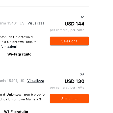
DA
ania 15401, US
Visualizza
USD 144
per camera / per notte
mpton Inn Uniontown di
Seleziona
 e a Uniontown Hospital.
nformazioni
Wi-Fi gratuito
DA
ania 15401, US
Visualizza
USD 130
per camera / per notte
n di Uniontown non è proprio
Seleziona
iedi da Uniontown Mall e a 3
Wi-Fi gratuito