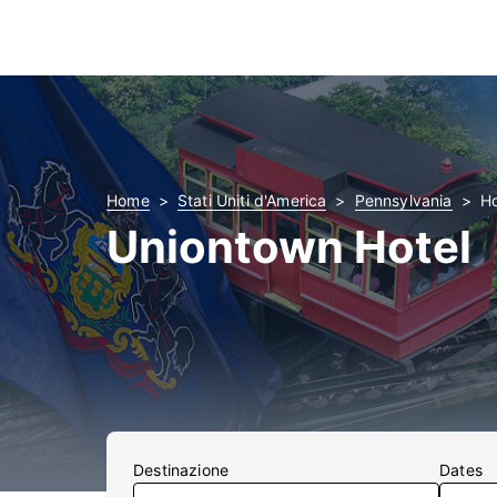
Home
Stati Uniti d'America
Pennsylvania
Ho
Uniontown Hotel
Destinazione
Dates