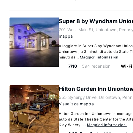
Super 8 by Wyndham Unio
701 West Main St, Uniontown, Pennsy
mappa
Alloggiare in Super 8 by Wyndham Uniont
Uniontown, a 3 minuti di auto da State T
minuti da...
Maggiori informazioni
7/10
594 recensioni
Wi-Fi
Hilton Garden Inn Unionto
555 Synergy Drive, Uniontown, Penn
Visualizza mappa
Hilton Garden Inn Uniontown in montagna
auto da State Theatre Center for the Arts
Klay Winery. ...
Maggiori informazioni