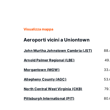
Visualizza mappa
Aeroporti vicini a Uniontown
John Murtha Johnstown Cambria (JST)
88.
Arnold Palmer Regional (LBE)
49
Morgantown (MGW)
33.
Allegheny County (AGC)
53.
North Central West Virginia (CKB)
79
Pittsburgh International (PIT)
80.