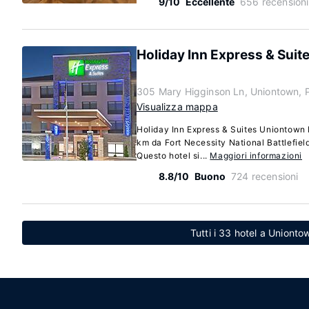
9/10
Eccellente
656 recensioni
Holiday Inn Express & Suit
305 Mary Higginson Ln, Uniontown, 
Visualizza mappa
Holiday Inn Express & Suites Uniontown 
km da Fort Necessity National Battlefie
Questo hotel si...
Maggiori informazioni
8.8/10
Buono
724 recensioni
Tutti i 33 hotel a Uniont