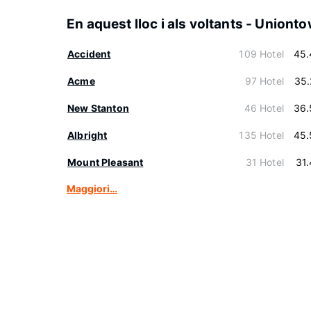
En aquest lloc i als voltants - Uniont
Accident
109 Hotel
45.
Acme
97 Hotel
35.
New Stanton
46 Hotel
36.
Albright
135 Hotel
45.
Mount Pleasant
31 Hotel
31
Maggiori…