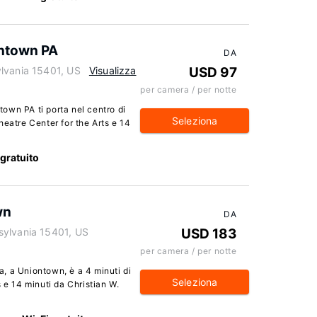
ntown PA
DA
lvania 15401, US
Visualizza
USD 97
per camera / per notte
own PA ti porta nel centro di
Seleziona
heatre Center for the Arts e 14
 gratuito
wn
DA
sylvania 15401, US
USD 183
per camera / per notte
, a Uniontown, è a 4 minuti di
Seleziona
 e 14 minuti da Christian W.