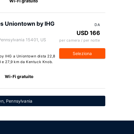
Wi-Fi gratuito
es Uniontown by IHG
DA
USD 166
Pennsylvania 15401, US
per camera / per notte
Seleziona
by IHG a Uniontown dista 22,8
ld e 27,9 km da Kentuck Knob.
Wi-Fi gratuito
own, Pennsylvania