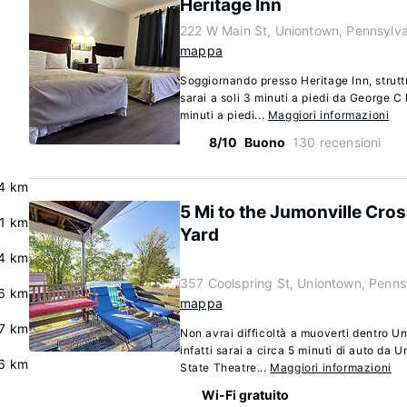
Heritage Inn
222 W Main St, Uniontown, Pennsylv
mappa
Soggiornando presso Heritage Inn, struttu
sarai a soli 3 minuti a piedi da George 
minuti a piedi...
Maggiori informazioni
8/10
Buono
130 recensioni
4 km
5 Mi to the Jumonville Cro
.1 km
Yard
4 km
357 Coolspring St, Uniontown, Penns
6 km
mappa
.7 km
Non avrai difficoltà a muoverti dentro U
infatti sarai a circa 5 minuti di auto da 
6 km
State Theatre...
Maggiori informazioni
Wi-Fi gratuito