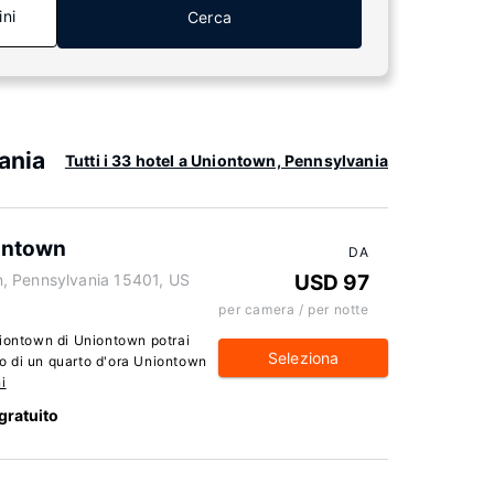
ini
Cerca
ania
Tutti i 33 hotel a Uniontown, Pennsylvania
ontown
DA
, Pennsylvania 15401, US
USD 97
per camera / per notte
ontown di Uniontown potrai
Seleziona
o di un quarto d'ora Uniontown
i
gratuito