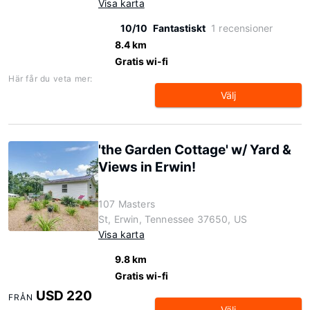
Visa karta
10/10
Fantastiskt
1 recensioner
8.4 km
Gratis wi-fi
Här får du veta mer:
Välj
'the Garden Cottage' w/ Yard &
Views in Erwin!
107 Masters
St, Erwin, Tennessee 37650, US
Visa karta
9.8 km
Gratis wi-fi
USD 220
FRÅN
Välj