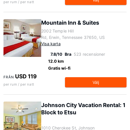
per rum / per natt
Mountain Inn & Suites
2002 Temple Hill
Rd, Erwin, Tennessee 37650, US
Visa karta
7.8/10
Bra
523 recensioner
12.0 km
Gratis wi-fi
USD 119
FRÅN
Välj
per rum / per natt
Johnson City Vacation Rental: 1
Block to Etsu
1010 Cherokee St, Johnson