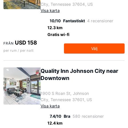
City, Tennessee 37604, US
Visa karta
10/10
Fantastiskt
4 recensioner
12.3 km
Gratis wi-fi
USD 158
FRÅN
Välj
per rum / per natt
Quality Inn Johnson City near
Downtown
1900 S Roan St, Johnson
City, Tennessee 37601, US
Visa karta
7.4/10
Bra
580 recensioner
12.4 km