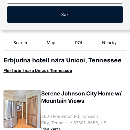
Sök
Search
Map
POI
Nearby
Erbjudna hotell nära Unicoi, Tennessee
Fler hotell nära Unicoi, Tennessee
Serene Johnson City Home w/
Mountain Views
3606 Marbleton Rd, Johnson
City, Tennessee 37601-6655, US
Visa karta