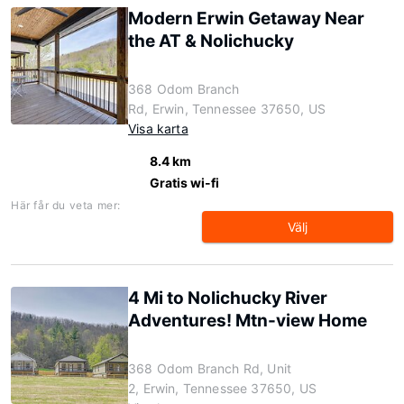
Modern Erwin Getaway Near
the AT & Nolichucky
368 Odom Branch
Rd, Erwin, Tennessee 37650, US
Visa karta
8.4 km
Gratis wi-fi
Här får du veta mer:
Välj
4 Mi to Nolichucky River
Adventures! Mtn-view Home
368 Odom Branch Rd, Unit
2, Erwin, Tennessee 37650, US