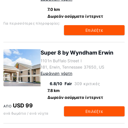
7.0 km
Δωρεάν ασύρματο ίντερνετ
Για περισσότερες πληροφορίες:
Επιλέξτε
Super 8 by Wyndham Erwin
1101n Buffalo Street I
181, Erwin, Tennessee 37650, US
Εμφάνιση χάρτη
6.8/10
Fair
309 κριτικές
7.8 km
Δωρεάν ασύρματο ίντερνετ
USD 99
ΑΠΌ
Επιλέξτε
ανά δωμάτιο / ανά νύχτα