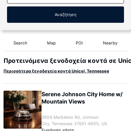
Αναζήτηση
Search
Map
POI
Nearby
Προτεινόμενα ξενοδοχεία κοντά σε Unic
Περισσότερα ξενοδοχεία κοντά Unicoi, Tennessee
Serene Johnson City Home w/
Mountain Views
3606 Marbleton Rd, Johnson
City, Tennessee 37601-6655, US
Εμφάνιση χάρτη