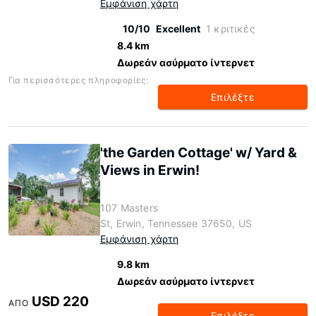
Εμφάνιση χάρτη
10/10
Excellent
1 κριτικές
8.4 km
Δωρεάν ασύρματο ίντερνετ
Για περισσότερες πληροφορίες:
Επιλέξτε
'the Garden Cottage' w/ Yard &
Views in Erwin!
107 Masters
St, Erwin, Tennessee 37650, US
Εμφάνιση χάρτη
9.8 km
Δωρεάν ασύρματο ίντερνετ
USD 220
ΑΠΌ
Επιλέξτε