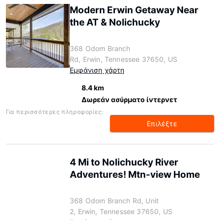
Modern Erwin Getaway Near
the AT & Nolichucky
368 Odom Branch
Rd, Erwin, Tennessee 37650, US
Εμφάνιση χάρτη
8.4 km
Δωρεάν ασύρματο ίντερνετ
Για περισσότερες πληροφορίες:
Επιλέξτε
4 Mi to Nolichucky River
Adventures! Mtn-view Home
368 Odom Branch Rd, Unit
2, Erwin, Tennessee 37650, US