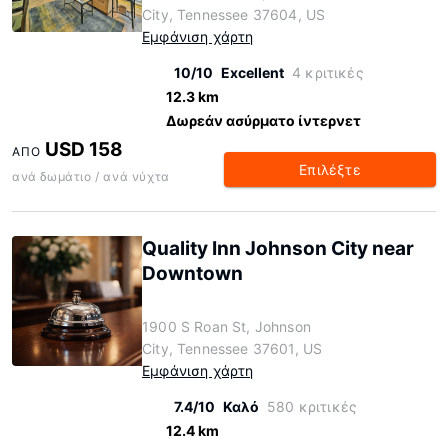
City, Tennessee 37604, US
Εμφάνιση χάρτη
10/10
Excellent
4 κριτικές
12.3 km
Δωρεάν ασύρματο ίντερνετ
USD 158
ΑΠΌ
Επιλέξτε
ανά δωμάτιο / ανά νύχτα
Quality Inn Johnson City near
Downtown
1900 S Roan St, Johnson
City, Tennessee 37601, US
Εμφάνιση χάρτη
7.4/10
Καλό
580 κριτικές
12.4 km