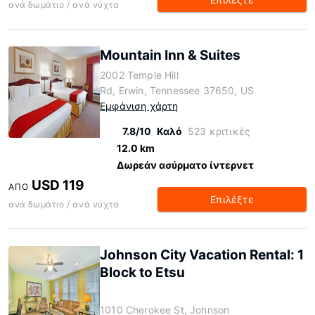
ανά δωμάτιο / ανά νύχτα
Mountain Inn & Suites
2002 Temple Hill
Rd, Erwin, Tennessee 37650, US
Εμφάνιση χάρτη
7.8/10
Καλό
523 κριτικές
12.0 km
Δωρεάν ασύρματο ίντερνετ
USD 119
ΑΠΌ
Επιλέξτε
ανά δωμάτιο / ανά νύχτα
Johnson City Vacation Rental: 1
Block to Etsu
1010 Cherokee St, Johnson