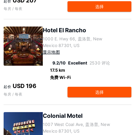
USD 207
起价
选择
每房 / 每夜
Hotel El Rancho
1000 E. Hwy 66, 盖洛普, New
Mexico 87301, US
显示地图
9.2/10
Excellent
2530 评论
17.5 km
免费 Wi-Fi
USD 196
起价
选择
每房 / 每夜
Colonial Motel
1007 West Coal Ave, 盖洛普, New
Mexico 87301, US