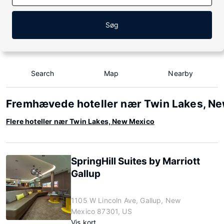
Søg
Search
Map
Nearby
Fremhævede hoteller nær Twin Lakes, N
Flere hoteller nær Twin Lakes, New Mexico
SpringHill Suites by Marriott
Gallup
1105 W Lincoln Ave, Gallup, New
Mexico 87301, US
Vis kort