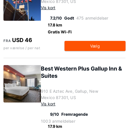
Mexico 87301, US
Vis kort
7.2/10
Godt
475 anmeldelser
17.8 km
Gratis Wi-Fi
USD 46
FRA
Vælg
per værelse / per nat
Best Western Plus Gallup Inn &
Suites
910 E Aztec Ave, Gallup, New
Mexico 87301, US
Vis kort
9/10
Fremragende
1003 anmeldelser
17.9 km