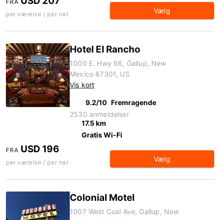
USD 207
FRA
Vælg
per værelse / per nat
Hotel El Rancho
1000 E. Hwy 66, Gallup, New
Mexico 87301, US
Vis kort
9.2/10
Fremragende
2530 anmeldelser
17.5 km
Gratis Wi-Fi
USD 196
FRA
Vælg
per værelse / per nat
Colonial Motel
1007 West Coal Ave, Gallup, New