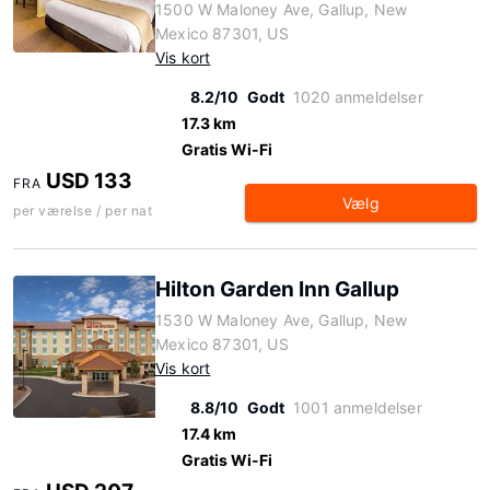
1500 W Maloney Ave, Gallup, New
Mexico 87301, US
Vis kort
8.2/10
Godt
1020 anmeldelser
17.3 km
Gratis Wi-Fi
USD 133
FRA
Vælg
per værelse / per nat
Hilton Garden Inn Gallup
1530 W Maloney Ave, Gallup, New
Mexico 87301, US
Vis kort
8.8/10
Godt
1001 anmeldelser
17.4 km
Gratis Wi-Fi