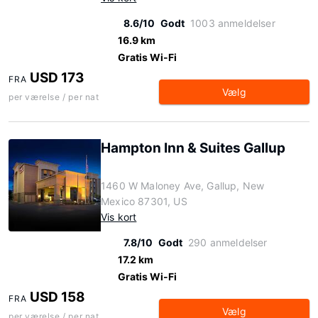
8.6/10
Godt
1003 anmeldelser
16.9 km
Gratis Wi-Fi
USD 173
FRA
Vælg
per værelse / per nat
Hampton Inn & Suites Gallup
1460 W Maloney Ave, Gallup, New
Mexico 87301, US
Vis kort
7.8/10
Godt
290 anmeldelser
17.2 km
Gratis Wi-Fi
USD 158
FRA
Vælg
per værelse / per nat