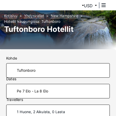
USD
Kotisivu
Yhdysvallat
New Hampshire
Hotellit kaupungissa: Tuftonboro
Tuftonboro Hotellit
Kohde
Dates
Pe 7 Elo - La 8 Elo
Travellers
1 Huone, 2 Aikuista, 0 Lasta