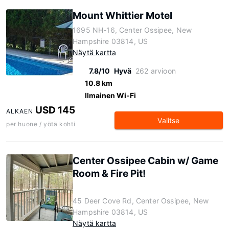
Mount Whittier Motel
1695 NH-16, Center Ossipee, New
Hampshire 03814, US
Näytä kartta
7.8/10
Hyvä
262 arvioon
10.8 km
Ilmainen Wi-Fi
USD 145
ALKAEN
Valitse
per huone / yötä kohti
Center Ossipee Cabin w/ Game
Room & Fire Pit!
45 Deer Cove Rd, Center Ossipee, New
Hampshire 03814, US
Näytä kartta