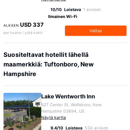
10/10
Loistava
1 arvioon
Ilmainen Wi-Fi
USD 337
ALKAEN
Valitse
per huone / yötä kohti
Suositeltavat hotellit lähellä
maamerkkiä: Tuftonboro, New
Hampshire
Lake Wentworth Inn
427 Center St, Wolfeboro, New
Hampshire 03894, US
Näytä kartta
9.4/10
Loistava
534 arvioon