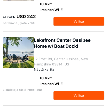
10.4 km
Ilmainen Wi-Fi
USD 242
ALKAEN
Valitse
per huone / yötä kohti
Lakefront Center Ossipee
Home w/ Boat Dock!
12 Frost Rd, Center Ossipee, New
Hampshire 03814, US
Näytä kartta
10.4 km
Ilmainen Wi-Fi
Lisätietoja tästä hotellista:
Valitse