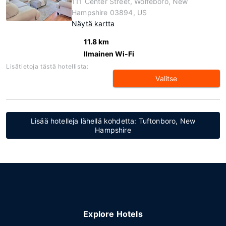
111 Center Street, Wolfeboro, New
Hampshire 03894, US
Näytä kartta
11.8 km
Ilmainen Wi-Fi
Lisätietoja tästä hotellista:
Valitse
Lisää hotelleja lähellä kohdetta: Tuftonboro, New
Hampshire
Explore Hotels