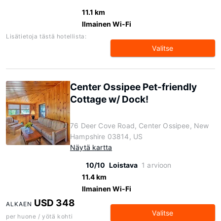
11.1 km
Ilmainen Wi-Fi
Lisätietoja tästä hotellista:
Valitse
Center Ossipee Pet-friendly
Cottage w/ Dock!
76 Deer Cove Road, Center Ossipee, New
Hampshire 03814, US
Näytä kartta
10/10
Loistava
1 arvioon
11.4 km
Ilmainen Wi-Fi
USD 348
ALKAEN
Valitse
per huone / yötä kohti