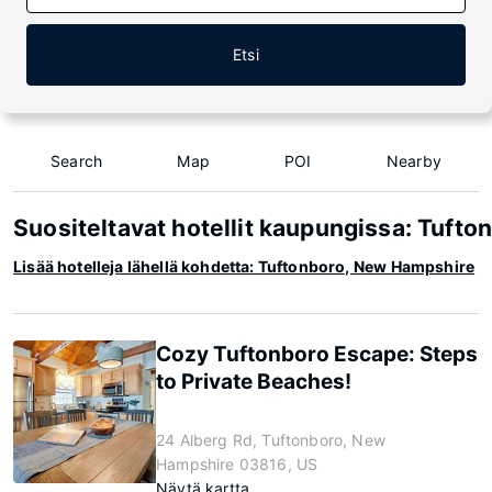
Etsi
Search
Map
POI
Nearby
Suositeltavat hotellit kaupungissa: Tuft
Lisää hotelleja lähellä kohdetta: Tuftonboro, New Hampshire
Cozy Tuftonboro Escape: Steps
to Private Beaches!
24 Alberg Rd, Tuftonboro, New
Hampshire 03816, US
Näytä kartta