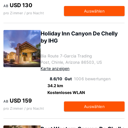
USD 130
AB
Auswählen
pro Zimmer / pro Nacht
Holiday Inn Canyon De Chelly
by IHG
Bia Route 7-Garcia Trading
Post, Chinle, Arizona 86503, US
Karte anzeigen
8.6/10
Gut
1006 bewertungen
34.2 km
Kostenloses WLAN
USD 159
AB
Auswählen
pro Zimmer / pro Nacht