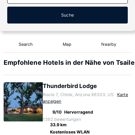
Suche
Search
Map
Nearby
Empfohlene Hotels in der Nähe von Tsaile
Thunderbird Lodge
Route 7, Chinle, Arizona 86503, US
Karte
anzeigen
9/10
Hervorragend
1392 bewertungen
33.9 km
Kostenloses WLAN