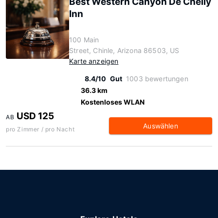
Best Western Canyon De Chelly
Inn
100 Main
Street, Chinle, Arizona 86503, US
Karte anzeigen
8.4/10
Gut
1003 bewertungen
36.3 km
Kostenloses WLAN
USD 125
AB
Auswählen
pro Zimmer / pro Nacht