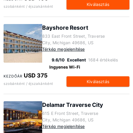
Kiválasztás
szobánként / éjszakánként
Bayshore Resort
833 East Front Street, Traverse
City, Michigan 49686, US
Térkép megjelenítése
9.6/10
Excellent
1684 értékelés
Ingyenes Wi-Fi
USD 375
KEZDŐÁR
Kiválasztás
szobánként / éjszakánként
Delamar Traverse City
615 E Front Street, Traverse
City, Michigan 49686, US
Térkép megjelenítése