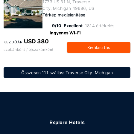
1773 US 31 N, Traverse
City, Michigan 49686, US
Térkép megjelenítése
9/10
Excellent
1814 értékelés
Ingyenes Wi-Fi
USD 380
KEZDŐÁR
Kiválasztás
szobánként / éjszakánként
Összesen 111 szállás: Traverse City, Michigan
Explore Hotels