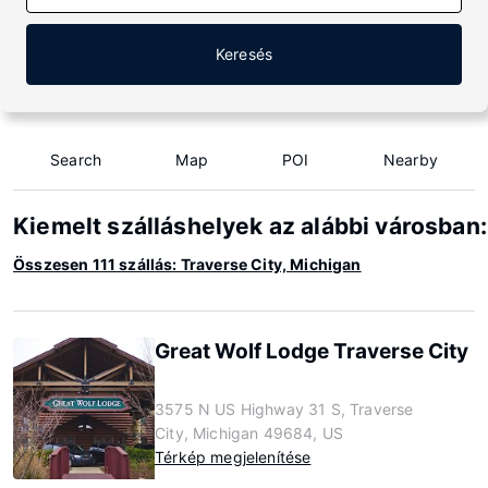
Keresés
Search
Map
POI
Nearby
Kiemelt szálláshelyek az alábbi városban:
Összesen 111 szállás: Traverse City, Michigan
Great Wolf Lodge Traverse City
3575 N US Highway 31 S, Traverse
City, Michigan 49684, US
Térkép megjelenítése