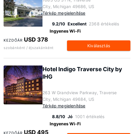
City, Michigan 49686, US
Térkép megjelenítése
9.2/10
Excellent
2368 értékelés
Ingyenes Wi-Fi
USD 378
KEZDŐÁR
Kiválasztás
szobánként / éjszakánként
Hotel Indigo Traverse City by
IHG
263 W Grandview Parkway, Traverse
City, Michigan 49684, US
Térkép megjelenítése
8.8/10
Jó
1001 értékelés
Ingyenes Wi-Fi
USD 495
KEZDŐÁR