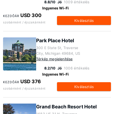
8.8/10
Jó
1009 értékelés
Ingyenes Wi-Fi
USD 300
KEZDŐÁR
Kiválasztás
szobánként / éjszakánként
Park Place Hotel
300 E State St, Traverse
City, Michigan 49684, US
Térkép megjelenítése
8.2/10
Jó
1006 értékelés
Ingyenes Wi-Fi
USD 376
KEZDŐÁR
Kiválasztás
szobánként / éjszakánként
Grand Beach Resort Hotel
1683 US 31 N, Traverse