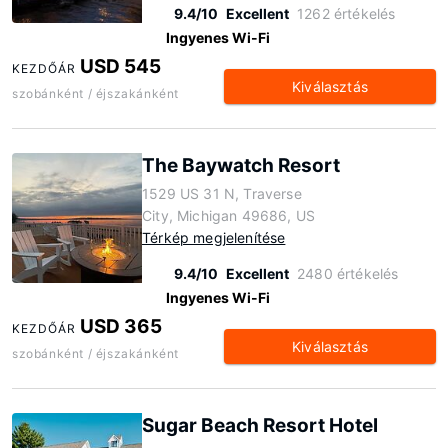
9.4/10
Excellent
1262 értékelés
Ingyenes Wi-Fi
USD 545
KEZDŐÁR
Kiválasztás
szobánként / éjszakánként
The Baywatch Resort
1529 US 31 N, Traverse
City, Michigan 49686, US
Térkép megjelenítése
9.4/10
Excellent
2480 értékelés
Ingyenes Wi-Fi
USD 365
KEZDŐÁR
Kiválasztás
szobánként / éjszakánként
Sugar Beach Resort Hotel