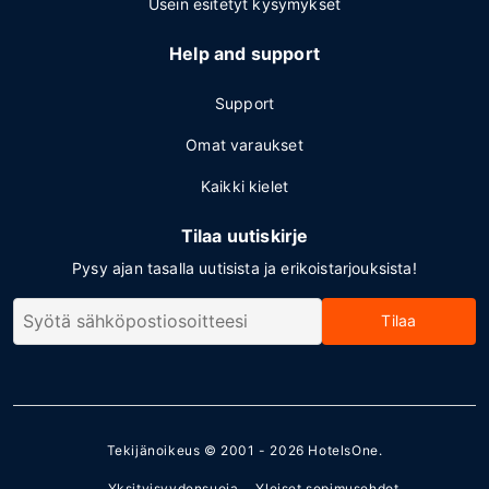
Usein esitetyt kysymykset
Help and support
Support
Omat varaukset
Kaikki kielet
Tilaa uutiskirje
Pysy ajan tasalla uutisista ja erikoistarjouksista!
Tilaa
Tekijänoikeus © 2001 - 2026
HotelsOne
.
Yksityisyydensuoja
Yleiset sopimusehdot