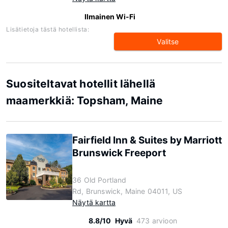
Ilmainen Wi-Fi
Lisätietoja tästä hotellista:
Valitse
Suositeltavat hotellit lähellä
maamerkkiä: Topsham, Maine
Fairfield Inn & Suites by Marriott
Brunswick Freeport
36 Old Portland
Rd, Brunswick, Maine 04011, US
Näytä kartta
8.8/10
Hyvä
473 arvioon