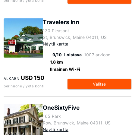
per huone / yötä kohti
Travelers Inn
130 Pleasant
St, Brunswick, Maine 04011, US
Näytä kartta
9/10
Loistava
1007 arvioon
1.8 km
Ilmainen Wi-Fi
USD 150
ALKAEN
Valitse
per huone / yötä kohti
OneSixtyFive
165 Park
Row, Brunswick, Maine 04011, US
Näytä kartta