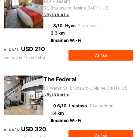
199 Pleasant
St, Brunswick, Maine 04011, US
Näytä kartta
8/10
Hyvä
2 arvioon
2.3 km
Ilmainen Wi-Fi
USD 210
ALKAEN
Valitse
per huone / yötä kohti
The Federal
10 Water St, Brunswick, Maine 04011, US
Näytä kartta
9.6/10
Loistava
614 arvioon
1.4 km
Ilmainen Wi-Fi
USD 320
ALKAEN
Valitse