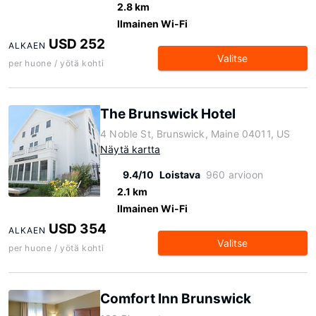
2.8 km
Ilmainen Wi-Fi
USD 252
ALKAEN
Valitse
per huone / yötä kohti
The Brunswick Hotel
4 Noble St, Brunswick, Maine 04011, US
Näytä kartta
9.4/10
Loistava
960 arvioon
2.1 km
Ilmainen Wi-Fi
USD 354
ALKAEN
Valitse
per huone / yötä kohti
Comfort Inn Brunswick