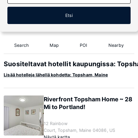
Etsi
Search
Map
POI
Nearby
Suositeltavat hotellit kaupungissa: Tops
Lisää hotelleja lähellä kohdetta: Topsham, Maine
Riverfront Topsham Home ~ 28
Mi to Portland!
12 Rainbow
Court, Topsham, Maine 04086, US
Näytä kartta