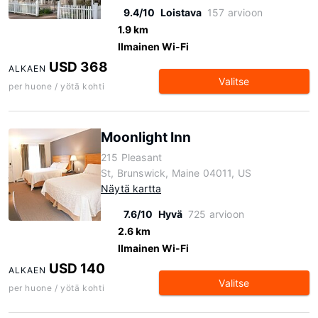
9.4/10
Loistava
157 arvioon
1.9 km
Ilmainen Wi-Fi
USD 368
ALKAEN
Valitse
per huone / yötä kohti
Moonlight Inn
215 Pleasant
St, Brunswick, Maine 04011, US
Näytä kartta
7.6/10
Hyvä
725 arvioon
2.6 km
Ilmainen Wi-Fi
USD 140
ALKAEN
Valitse
per huone / yötä kohti