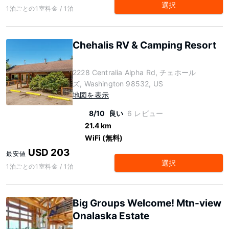
選択
1泊ごとの1室料金 / 1泊
Chehalis RV & Camping Resort
2228 Centralia Alpha Rd, チェホール
ズ, Washington 98532, US
地図を表示
8/10
良い
6 レビュー
21.4 km
WiFi (無料)
USD 203
最安値
選択
1泊ごとの1室料金 / 1泊
Big Groups Welcome! Mtn-view
Onalaska Estate