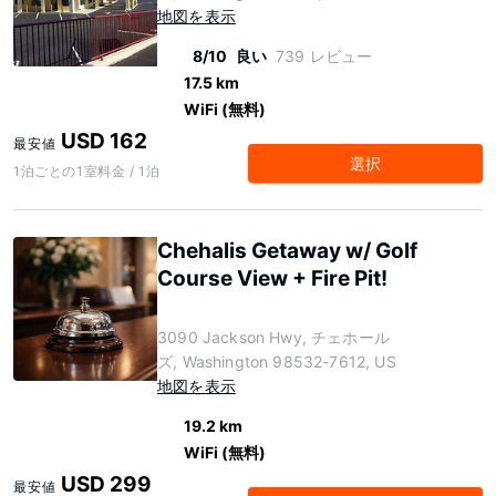
地図を表示
8/10
良い
739 レビュー
17.5 km
WiFi (無料)
USD 162
最安値
選択
1泊ごとの1室料金 / 1泊
Chehalis Getaway w/ Golf
Course View + Fire Pit!
3090 Jackson Hwy, チェホール
ズ, Washington 98532-7612, US
地図を表示
19.2 km
WiFi (無料)
USD 299
最安値