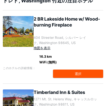
トレド, Washington 付近の注目ホテル
2 BR Lakeside Home w/ Wood-
burning Fireplace
404 Streeter Road, シルバー レイ
ク, Washington 98645, US
地図を表示
16.3 km
WiFi (無料)
このホテルの詳細情報：
選択
Timberland Inn & Suites
1271 Mt. St. Helens Way, キャッスルロッ
ク, Washington 98611, US