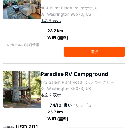
404 Burnt Ridge Rd, オナラス
カ, Washington 98570, US
地図を表示
23.2 km
WiFi (無料)
このホテルの詳細情報：
選択
Paradise RV Campground
173 Salem Plant Road, シルバー クリー
ク, Washington 85373, US
地図を表示
7.4/10
良い
10 レビュー
23.7 km
WiFi (無料)
USD 201
最安値