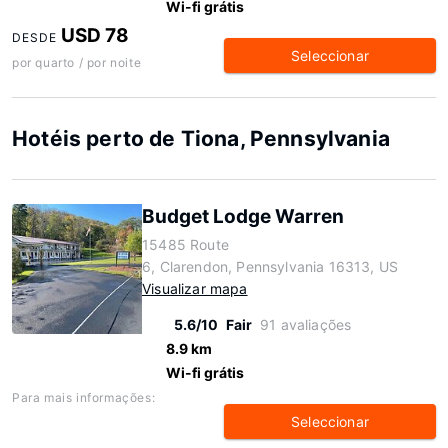
Wi-fi grátis
USD 78
DESDE
Seleccionar
por quarto / por noite
Hotéis perto de Tiona, Pennsylvania
Budget Lodge Warren
15485 Route
6, Clarendon, Pennsylvania 16313, US
Visualizar mapa
5.6/10
Fair
91 avaliações
8.9 km
Wi-fi grátis
Para mais informações:
Seleccionar