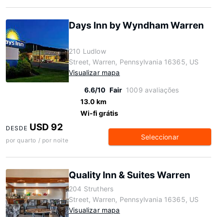
Days Inn by Wyndham Warren
210 Ludlow
Street, Warren, Pennsylvania 16365, US
Visualizar mapa
6.6/10
Fair
1009 avaliações
13.0 km
Wi-fi grátis
USD 92
DESDE
Seleccionar
por quarto / por noite
Quality Inn & Suites Warren
204 Struthers
Street, Warren, Pennsylvania 16365, US
Visualizar mapa