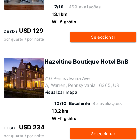
7/10
469 avaliações
13.1 km
Wi-fi grátis
USD 129
DESDE
Seleccionar
por quarto / por noite
Hazeltine Boutique Hotel BnB
710 Pennsylvania Ave
W, Warren, Pennsylvania 16365, US
Visualizar mapa
10/10
Excelente
95 avaliações
13.2 km
Wi-fi grátis
USD 234
DESDE
Seleccionar
por quarto / por noite