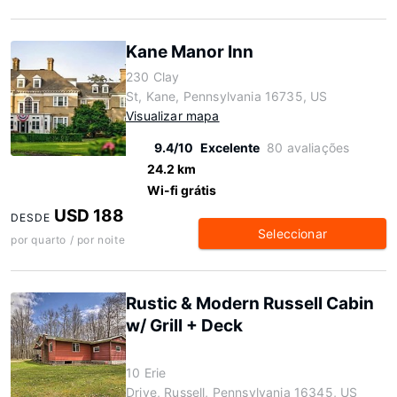
Kane Manor Inn
230 Clay
St, Kane, Pennsylvania 16735, US
Visualizar mapa
9.4/10
Excelente
80 avaliações
24.2 km
Wi-fi grátis
USD 188
DESDE
Seleccionar
por quarto / por noite
Rustic & Modern Russell Cabin
w/ Grill + Deck
10 Erie
Drive, Russell, Pennsylvania 16345, US