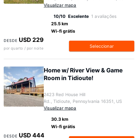
Visualizar mapa
10/10
Excelente
1 avaliações
25.5 km
Wi-fi grátis
USD 229
DESDE
Seleccionar
por quarto / por noite
Home w/ River View & Game
Room in Tidioute!
2423 Red House Hill
Rd., Tidioute, Pennsylvania 16351, US
Visualizar mapa
30.3 km
Wi-fi grátis
USD 444
DESDE