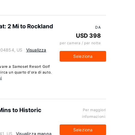
t: 2 Mi to Rockland
DA
USD 398
per camera / per notte
e 04854, US
Visualizza
Seleziona
vare a Samoset Resort Golf
rca un quarto d'ora di auto.
i
ins to Historic
Per maggiori
informazioni:
Seleziona
41, US
Visualizza mappa