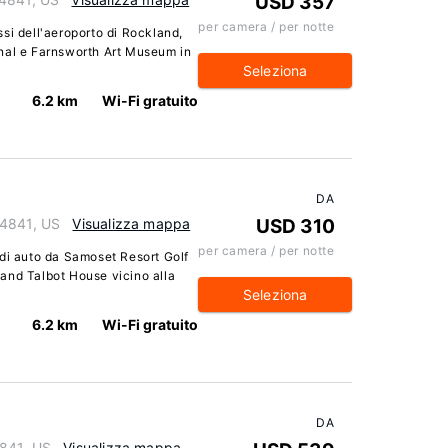
USD 357
per camera / per notte
si dell'aeroporto di Rockland,
nal e Farnsworth Art Museum in
Seleziona
6.2 km
Wi-Fi gratuito
DA
04841, US
Visualizza mappa
USD 310
per camera / per notte
 di auto da Samoset Resort Golf
and Talbot House vicino alla
Seleziona
6.2 km
Wi-Fi gratuito
DA
4841, US
Visualizza mappa