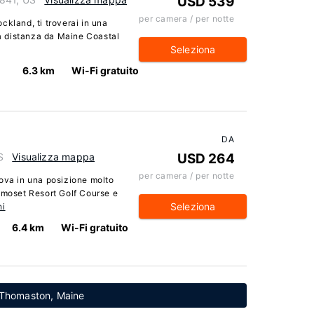
USD 539
per camera / per notte
ckland, ti troverai in una
ca distanza da Maine Coastal
Seleziona
6.3 km
Wi-Fi gratuito
DA
S
Visualizza mappa
USD 264
per camera / per notte
rova in una posizione molto
amoset Resort Golf Course e
Seleziona
ni
6.4 km
Wi-Fi gratuito
no Thomaston, Maine