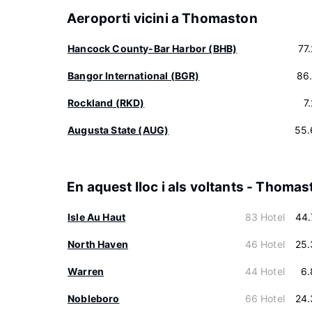
Aeroporti vicini a Thomaston
Hancock County-Bar Harbor (BHB)
77
Bangor International (BGR)
86
Rockland (RKD)
7
Augusta State (AUG)
55.
En aquest lloc i als voltants - Thoma
Isle Au Haut
83 Hotel
44.
North Haven
46 Hotel
25.
Warren
44 Hotel
6.
Nobleboro
66 Hotel
24.