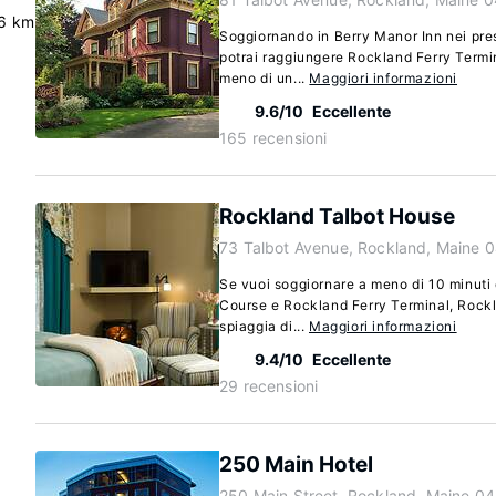
6 km
Soggiornando in Berry Manor Inn nei pres
potrai raggiungere Rockland Ferry Termi
meno di un...
Maggiori informazioni
9.6/10
Eccellente
165 recensioni
Rockland Talbot House
73 Talbot Avenue, Rockland, Maine 
Se vuoi soggiornare a meno di 10 minuti
Course e Rockland Ferry Terminal, Rockl
spiaggia di...
Maggiori informazioni
9.4/10
Eccellente
29 recensioni
250 Main Hotel
250 Main Street, Rockland, Maine 0