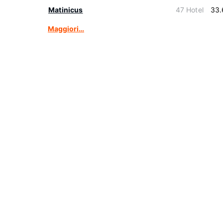
Matinicus
47 Hotel
33.
Maggiori…