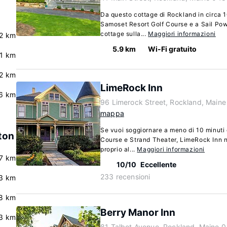
Da questo cottage di Rockland in circa 10
Samoset Resort Golf Course e a Sail P
cottage sulla...
Maggiori informazioni
.2 km
5.9 km
Wi-Fi gratuito
.1 km
.2 km
LimeRock Inn
6 km
96 Limerock Street, Rockland, Main
mappa
Se vuoi soggiornare a meno di 10 minuti
ston
Course e Strand Theater, LimeRock Inn ne
proprio al...
Maggiori informazioni
7 km
10/10
Eccellente
233 recensioni
3 km
8 km
Berry Manor Inn
3 km
81 Talbot Avenue, Rockland, Maine 