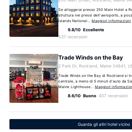
Se alloggerai presso 250 Main Hotel a Ro
struttura nei pressi dell'aeroporto, a po
Islands National...
Maggiori informazioni
9.8/10
Eccellente
537 recensioni
Trade Winds on the Bay
2 Park Dr, Rockland, Maine 04841, U
Trade Winds on the Bay di Rockland si t
centrale, a meno di 5 minuti d'auto da S
Maine Lighthouse...
Maggiori informazio
8.6/10
Buono
407 recensioni
Guarda gli altri hotel vici