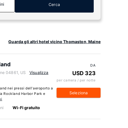
ini
Cerca
Guarda gli altri hotel vicino Thomaston, Maine
land
DA
ne 04861, US
Visualizza
USD 323
per camera / per notte
and nei pressi dell'aeroporto a
Seleziona
 da Rockland Harbor Park e
ni
ni
Wi-Fi gratuito