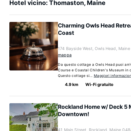
Hotel vicino: Thomaston, Maine
Charming Owls Head Retrea
Coast
174 Bayside West, Owls Head, Main
mappa
Da questo cottage a Owls Head puoi arri
Course e Coastal Children's Museum in ci
Questo cottage si...
Maggiori informazion
4.9 km
Wi-Fi gratuito
Rockland Home w/ Deck 5 M
Downtown!
41 Main Street, Rockland, Maine 048