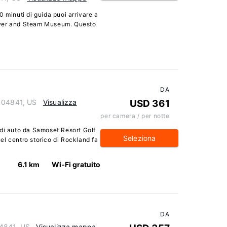
 minuti di guida puoi arrivare a
ower and Steam Museum. Questo
DA
e 04841, US
Visualizza
USD 361
per camera / per notte
 di auto da Samoset Resort Golf
Seleziona
l centro storico di Rockland fa
6.1 km
Wi-Fi gratuito
DA
04841, US
Visualizza mappa