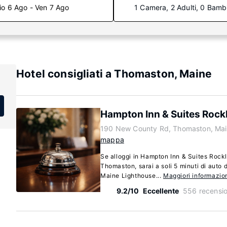
io 6 Ago - Ven 7 Ago
1 Camera, 2 Adulti, 0 Bamb
Hotel consigliati a Thomaston, Maine
Hampton Inn & Suites Rock
190 New County Rd, Thomaston, Mai
mappa
Se alloggi in Hampton Inn & Suites Rockl
Thomaston, sarai a soli 5 minuti di auto
Maine Lighthouse...
Maggiori informazio
9.2/10
Eccellente
556 recensio