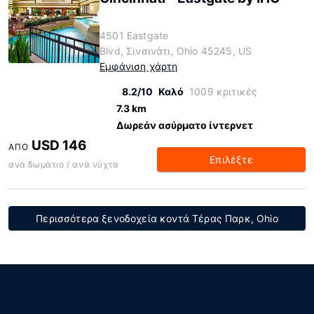
4501 Eastgate
Blvd, Σινσινάτι, Ohio 45245, US
Εμφάνιση χάρτη
8.2/10
Καλό
1009 κριτικές
7.3 km
Δωρεάν ασύρματο ίντερνετ
USD 146
ΑΠΌ
Επιλέξτε
ανά δωμάτιο / ανά νύχτα
Περισσότερα ξενοδοχεία κοντά Τέρας Παρκ, Ohio