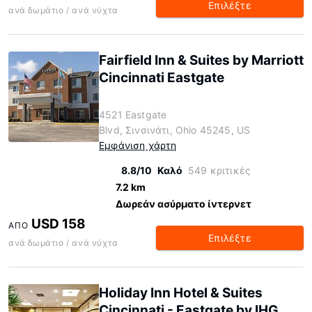
Επιλέξτε
ανά δωμάτιο / ανά νύχτα
Fairfield Inn & Suites by Marriott
Cincinnati Eastgate
4521 Eastgate
Blvd, Σινσινάτι, Ohio 45245, US
Εμφάνιση χάρτη
8.8/10
Καλό
549 κριτικές
7.2 km
Δωρεάν ασύρματο ίντερνετ
USD 158
ΑΠΌ
Επιλέξτε
ανά δωμάτιο / ανά νύχτα
Holiday Inn Hotel & Suites
Cincinnati - Eastgate by IHG