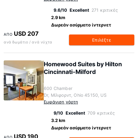
9.6/10
Excellent
271 κριτικές
2.9 km
Δωρεάν ασύρματο ίντερνετ
USD 207
ΑΠΌ
Επιλέξτε
ανά δωμάτιο / ανά νύχτα
Homewood Suites by Hilton
Cincinnati-Milford
600 Chamber
Dr, Μίλφορντ, Ohio 45150, US
Εμφάνιση χάρτη
9/10
Excellent
709 κριτικές
3.2 km
Δωρεάν ασύρματο ίντερνετ
USD 190
ΑΠΌ