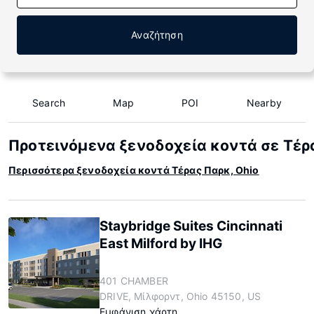
Αναζήτηση
Search
Map
POI
Nearby
Προτεινόμενα ξενοδοχεία κοντά σε Τέρα
Περισσότερα ξενοδοχεία κοντά Τέρας Παρκ, Ohio
Staybridge Suites Cincinnati
East Milford by IHG
401 CHAMBER
DRIVE, Μίλφορντ, Ohio 45150, US
Εμφάνιση χάρτη