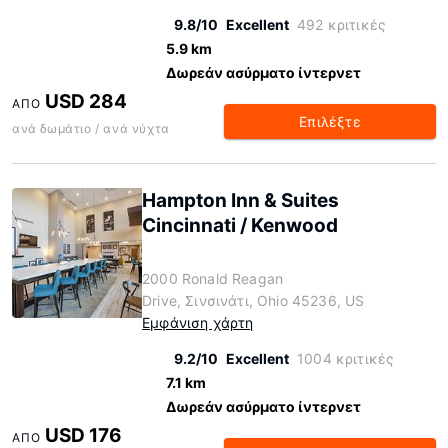
9.8/10
Excellent
492 κριτικές
5.9 km
Δωρεάν ασύρματο ίντερνετ
USD 284
ΑΠΌ
Επιλέξτε
ανά δωμάτιο / ανά νύχτα
Hampton Inn & Suites
Cincinnati / Kenwood
2000 Ronald Reagan
Drive, Σινσινάτι, Ohio 45236, US
Εμφάνιση χάρτη
9.2/10
Excellent
1004 κριτικές
7.1 km
Δωρεάν ασύρματο ίντερνετ
USD 176
ΑΠΌ