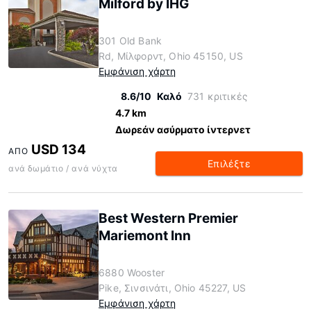
Milford by IHG
301 Old Bank
Rd, Μίλφορντ, Ohio 45150, US
Εμφάνιση χάρτη
8.6/10
Καλό
731 κριτικές
4.7 km
Δωρεάν ασύρματο ίντερνετ
USD 134
ΑΠΌ
Επιλέξτε
ανά δωμάτιο / ανά νύχτα
Best Western Premier
Mariemont Inn
6880 Wooster
Pike, Σινσινάτι, Ohio 45227, US
Εμφάνιση χάρτη