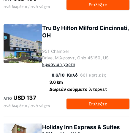
Επιλέξτε
ανά δωμάτιο / ανά νύχτα
Tru By Hilton Milford Cincinnati,
OH
951 Chamber
Drive, Μίλφορντ, Ohio 45150, US
Εμφάνιση χάρτη
8.6/10
Καλό
661 κριτικές
3.6 km
Δωρεάν ασύρματο ίντερνετ
USD 137
ΑΠΌ
Επιλέξτε
ανά δωμάτιο / ανά νύχτα
Holiday Inn Express & Suites