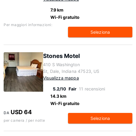
7.9 km
Wi-Fi gratuito
Per maggiori informazioni:
Seleziona
Stones Motel
410 S Washington
St, Dale, Indiana 47523, US
Visualizza mappa
5.2/10
Fair
11 recensioni
14.3 km
Wi-Fi gratuito
USD 64
DA
Seleziona
per camera / per notte