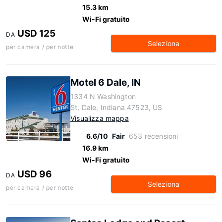
15.3 km
Wi-Fi gratuito
USD 125
DA
Seleziona
per camera / per notte
Motel 6 Dale, IN
1334 N Washington
St, Dale, Indiana 47523, US
Visualizza mappa
6.6/10
Fair
653 recensioni
16.9 km
Wi-Fi gratuito
USD 96
DA
Seleziona
per camera / per notte