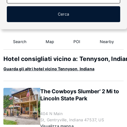
Cerca
Search
Map
POI
Nearby
Hotel consigliati vicino a: Tennyson, Indi
Guarda gli altri hotel vicino Tennyson, Indiana
The Cowboys Slumber' 2 Mi to
Lincoln State Park
404 N Main
St, Gentryville, Indiana 47537, US
Visualizza mappa