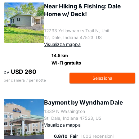
Near Hiking & Fishing: Dale
Home w/ Deck!
12733 Yellowbanks Trail N, Unit
12, Dale, Indiana 47523, US
Visualizza mappa
14.5 km
Wi-Fi gratuito
USD 260
DA
Seleziona
per camera / per notte
Baymont by Wyndham Dale
1339 N Washington
St, Dale, Indiana 47523, US
Visualizza mappa
6.8/10
Fair
1003 recensioni