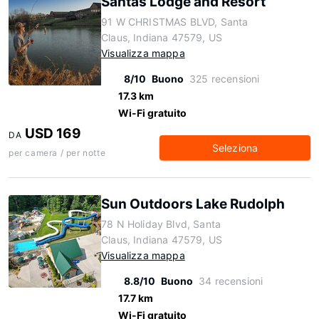
Santas Lodge and Resort
91 W CHRISTMAS BLVD, Santa
Claus, Indiana 47579, US
Visualizza mappa
8/10
Buono
325 recensioni
17.3 km
Wi-Fi gratuito
USD 169
DA
Seleziona
per camera / per notte
Sun Outdoors Lake Rudolph
78 N Holiday Blvd, Santa
Claus, Indiana 47579, US
Visualizza mappa
8.8/10
Buono
34 recensioni
17.7 km
Wi-Fi gratuito