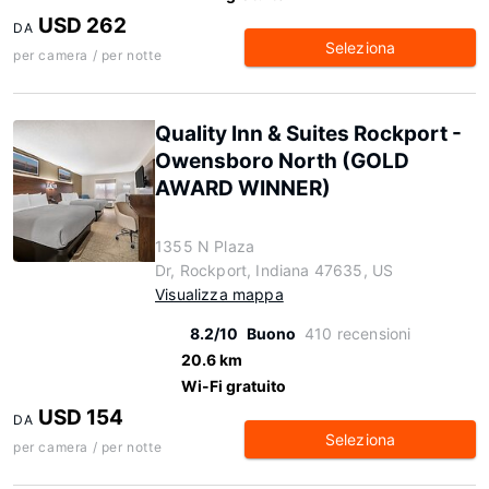
USD 262
DA
Seleziona
per camera / per notte
Quality Inn & Suites Rockport -
Owensboro North (GOLD
AWARD WINNER)
1355 N Plaza
Dr, Rockport, Indiana 47635, US
Visualizza mappa
8.2/10
Buono
410 recensioni
20.6 km
Wi-Fi gratuito
USD 154
DA
Seleziona
per camera / per notte