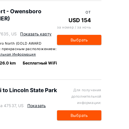
ort - Owensboro
ОТ
NER)
USD 154
за номер / за ночь
47635, US
Показать карту
Выбрать
boro North (GOLD AWARD
 с прекрасным расположением:
ельная Информация
26.0 km
Бесплатный WiFi
to Lincoln State Park
Для получения
дополнительной
информации:
na 47537, US
Показать
Выбрать