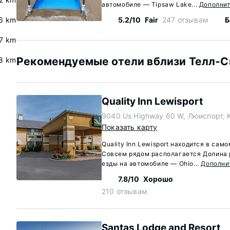
автомобиле — Tipsaw Lake...
Дополни
.6 km
5.2/10
Fair
247 отзывам
Б
.7 km
Рекомендуемые отели вблизи Телл-Си
8 km
Quality Inn Lewisport
9040 Us Highway 60 W, Люиспорт, 
Показать карту
Quality Inn Lewisport находится в са
Совсем рядом располагается Долина р
езды на автомобиле — Ohio...
Дополни
7.8/10
Хорошо
210 отзывам
Santas Lodge and Resort