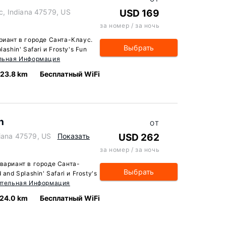
, Indiana 47579, US
USD 169
за номер / за ночь
риант в городе Санта-Клаус.
Выбрать
shin' Safari и Frosty's Fun
льная Информация
23.8 km
Бесплатный WiFi
h
ОТ
diana 47579, US
Показать
USD 262
за номер / за ночь
вариант в городе Санта-
Выбрать
and Splashin' Safari и Frosty's
ительная Информация
24.0 km
Бесплатный WiFi