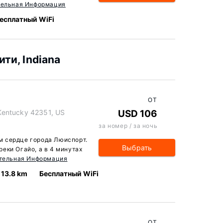
тельная Информация
есплатный WiFi
ти, Indiana
ОТ
Kentucky 42351, US
USD 106
за номер / за ночь
мом сердце города Люиспорт.
Выбрать
еки Огайо, а в 4 минутах
тельная Информация
13.8 km
Бесплатный WiFi
ОТ