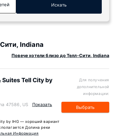
етей
Искать
ити, Indiana
Повече хотели близо до Телл-Сити, Indiana
Suites Tell City by
Для получения
дополнительной
информации:
iana 47586, US
Показать
Выбрать
 City by IHG — хороший вариант
сполагается Долина реки
ельная Информация