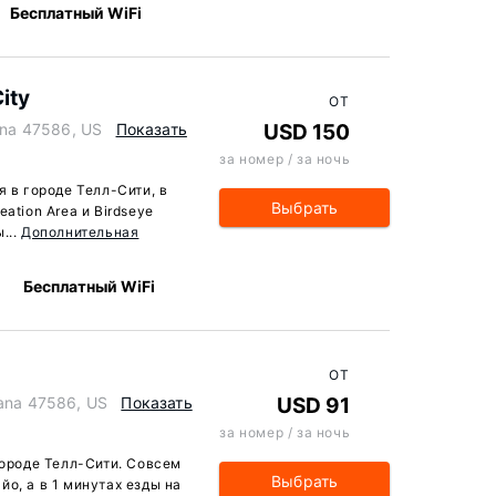
Бесплатный WiFi
ity
ОТ
iana 47586, US
Показать
USD 150
за номер / за ночь
я в городе Телл-Сити, в
Выбрать
ation Area и Birdseye
...
Дополнительная
Бесплатный WiFi
ОТ
iana 47586, US
Показать
USD 91
за номер / за ночь
городе Телл-Сити. Совсем
Выбрать
о, а в 1 минутах езды на