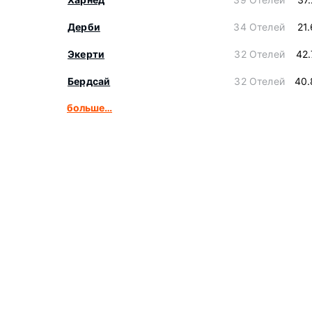
Дерби
34 Отелей
21
Экерти
32 Отелей
42
Бердсай
32 Отелей
40.
больше…