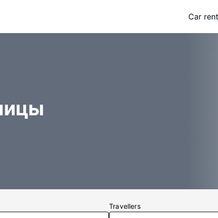
Car rent
ницы
Travellers