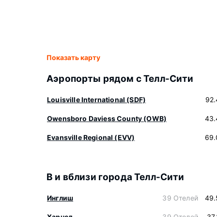
Показать карту
Аэропорты рядом с Телл-Сити
Louisville International (SDF)
92.
Owensboro Daviess County (OWB)
43.
Evansville Regional (EVV)
69.
В и вблизи города Телл-Сити
Инглиш
39 Отелей
49.
Харнед
39 Отелей
37