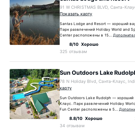
91 W CHRISTMAS BLVD, Санта-Клаус
Показать карту
Santas Lodge and Resort — хороший ва
Парк развлечений Holiday World and Spla
Center расположены в 15...
Дополните
8/10
Хорошо
325 отзывам
Sun Outdoors Lake Rudolp
78 N Holiday Blvd, Санта-Клаус, In
карту
Sun Outdoors Lake Rudolph — хороший 
Клаус. Парк развлечений Holiday World 
Fun Center расположены в 5...
Дополн
8.8/10
Хорошо
34 отзывам