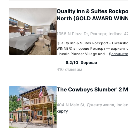
Quality Inn & Suites Rockp
North (GOLD AWARD WIN
1355 N Plaza Dr, Рокпорт, Indiana 
Quality Inn & Suites Rockport - Owens
WINNER) в городе Рокпорт — вариант
Lincoln Pioneer Village and...
Дополнит
8.2/10
Хорошо
410 отзывам
The Cowboys Slumber' 2 Mi 
404 N Main St, Джентривилл, India
карту