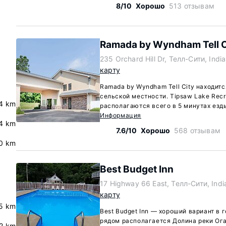
8/10
Хорошо
513 отзывам
Ramada by Wyndham Tell C
235 Orchard Hill Dr, Телл-Сити, Ind
карту
Ramada by Wyndham Tell City находитс
сельской местности. Tipsaw Lake Recre
4 km
располагаются всего в 5 минутах езды
Информация
4 km
7.6/10
Хорошо
568 отзывам
0 km
Best Budget Inn
17 Highway 66 East, Телл-Сити, Ind
карту
5 km
Best Budget Inn — хороший вариант в 
рядом располагается Долина реки Огай
.2 km