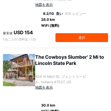
地図を表示
8.2/10
良い
410 レビュー
26.0 km
WiFi (無料)
USD 154
最安値
選択
1泊ごとの1室料金 / 1泊
The Cowboys Slumber' 2 Mi to
Lincoln State Park
404 N Main St, ジェントリービ
ル, Indiana 47537, US
地図を表示
30.0 km