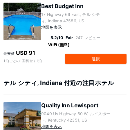
Best Budget Inn
17 Highway 66 East, テル シテ
ィ, Indiana 47586, US
地図を表示
5.2/10
Fair
247 レビュー
WiFi (無料)
USD 91
最安値
選択
1泊ごとの1室料金 / 1泊
テル シティ, Indiana 付近の注目ホテル
Quality Inn Lewisport
9040 Us Highway 60 W, ルイスポー
ト, Kentucky 42351, US
地図を表示