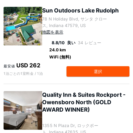
Sun Outdoors Lake Rudolph
78 N Holiday Blvd, サンタ クロー
ス, Indiana 47579, US
地図を表示
8.8/10
良い
34 レビュー
24.0 km
WiFi (無料)
USD 262
最安値
選択
1泊ごとの1室料金 / 1泊
Quality Inn & Suites Rockport -
Owensboro North (GOLD
AWARD WINNER)
1355 N Plaza Dr, ロックポー
ト, Indiana 47635, US