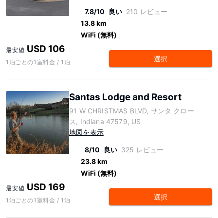
7.8/10
良い
210 レビュー
13.8 km
WiFi (無料)
USD 106
最安値
選択
1泊ごとの1室料金 / 1泊
Santas Lodge and Resort
91 W CHRISTMAS BLVD, サンタ クロー
ス, Indiana 47579, US
地図を表示
8/10
良い
325 レビュー
23.8 km
WiFi (無料)
USD 169
最安値
選択
1泊ごとの1室料金 / 1泊