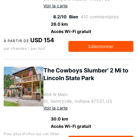
Voir la carte
8.2/10
Bien
410 commentaires
26.0 km
Accès Wi-Fi gratuit
USD 154
À PARTIR DE
Sélectionner
par chambre / par nuit
The Cowboys Slumber' 2 Mi to
Lincoln State Park
404 N Main
St, Gentryville, Indiana 47537, US
Voir la carte
30.0 km
Accès Wi-Fi gratuit
Pour plus d'infos sur cet hôtel :