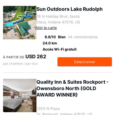
Sun Outdoors Lake Rudolph
78 N Holiday Blvd, Santa
Claus, Indiana 47579, US
Voir la carte
8.8/10
Bien
34 commentaires
24.0 km
Accès Wi-Fi gratuit
USD 262
À PARTIR DE
Sélectionner
par chambre / par nuit
Quality Inn & Suites Rockport -
Owensboro North (GOLD
AWARD WINNER)
1355 N Plaza
Dr, Rockport, Indiana 47635, US