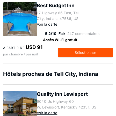
Best Budget Inn
17 Highway 66 East, Tell
City, Indiana 47586, US
Voir la carte
5.2/10
Fair
247 commentaires
Accès Wi-Fi gratuit
USD 91
À PARTIR DE
Sélectionner
par chambre / par nuit
Hôtels proches de Tell City, Indiana
Quality Inn Lewisport
9040 Us Highway 60
W, Lewisport, Kentucky 42351, US
Voir la carte