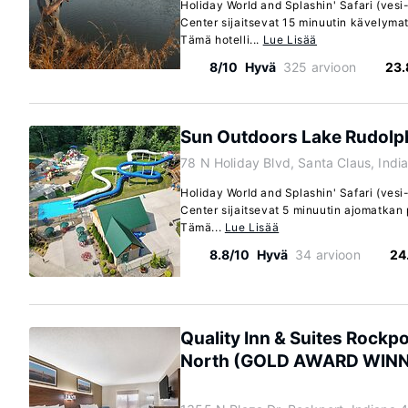
Holiday World and Splashin' Safari (vesi-
Center sijaitsevat 15 minuutin kävelyma
Tämä hotelli...
Lue Lisää
8/10
Hyvä
325 arvioon
23.
Sun Outdoors Lake Rudolp
78 N Holiday Blvd, Santa Claus, Ind
Holiday World and Splashin' Safari (vesi-
Center sijaitsevat 5 minuutin ajomatkan
Tämä...
Lue Lisää
8.8/10
Hyvä
34 arvioon
24
Quality Inn & Suites Rockp
North (GOLD AWARD WIN