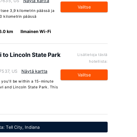
47635, US
Näytä kartta
Valitse
tsee 3,9 kilometrin päässä ja
0 kilometrin päässä
6.0 km
Ilmainen Wi-Fi
to Lincoln State Park
Lisätietoja tästä
hotellista:
47537, US
Näytä kartta
Valitse
, you'll be within a 15-minute
ari and Lincoln State Park. This
a: Tell City, Indiana