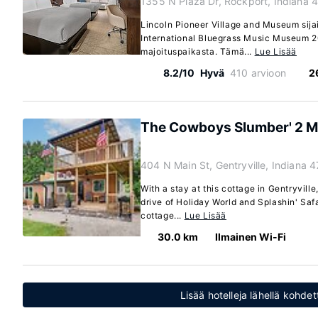
1355 N Plaza Dr, Rockport, Indiana 
Lincoln Pioneer Village and Museum sijai
International Bluegrass Music Museum 2
majoituspaikasta. Tämä...
Lue Lisää
8.2/10
Hyvä
410 arvioon
2
The Cowboys Slumber' 2 Mi 
404 N Main St, Gentryville, Indiana 
With a stay at this cottage in Gentryville
drive of Holiday World and Splashin' Saf
cottage...
Lue Lisää
30.0 km
Ilmainen Wi-Fi
Lisää hotelleja lähellä kohdett