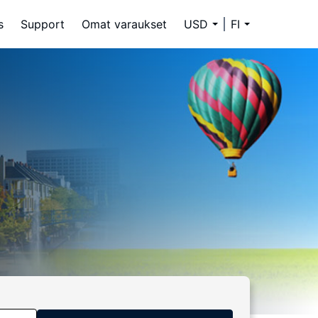
s
Support
Omat varaukset
USD
FI