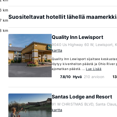
.6 km
Suositeltavat hotellit lähellä maamerkkiä
.7 km
8 km
Quality Inn Lewisport
9040 Us Highway 60 W, Lewisport, 
kartta
Quality Inn Lewisport sijaitsee keskustas
löytyy kivenheiton päästä ja Ohio River
ajomatkan päästä. ...
Lue Lisää
7.8/10
Hyvä
210 arvioon
13
Santas Lodge and Resort
91 W CHRISTMAS BLVD, Santa Claus,
kartta