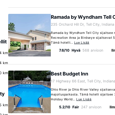
Ramada by Wyndham Tell C
235 Orchard Hill Dr, Tell City, India
Ramada by Wyndham Tell City sijaitsee 
Recreation Area ja Birdseye sijaitsevat 
lit
Tämä hotelli...
Lue Lisää
7.6/10
Hyvä
568 arvioon
I
4 km
4 km
0 km
Best Budget Inn
17 Highway 66 East, Tell City, India
Ohio River ja Ohio River Valley sijaitse
ty
majoituspaikasta. Tämä hotelli sijaitse
Holiday World...
Lue Lisää
5 km
5.2/10
Fair
247 arvioon
Il
.2 km