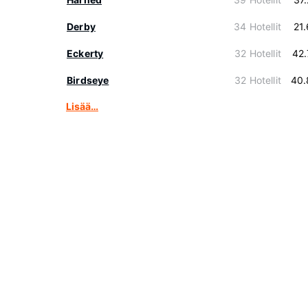
Derby
34 Hotellit
21
Eckerty
32 Hotellit
42
Birdseye
32 Hotellit
40.
Lisää…