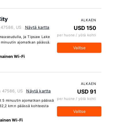
ity
ALKAEN
na 47586, US
Näytä kartta
USD 150
per huone / yötä kohti
maaseudulla, ja Tipsaw Lake
5 minuutin ajomatkan päässä.
Valitse
lmainen Wi-Fi
ALKAEN
na 47586, US
Näytä kartta
USD 91
per huone / yötä kohti
vat 5 minuutin ajomatkan päässä
e 32,2 km:n päässä kohteesta
Valitse
mainen Wi-Fi