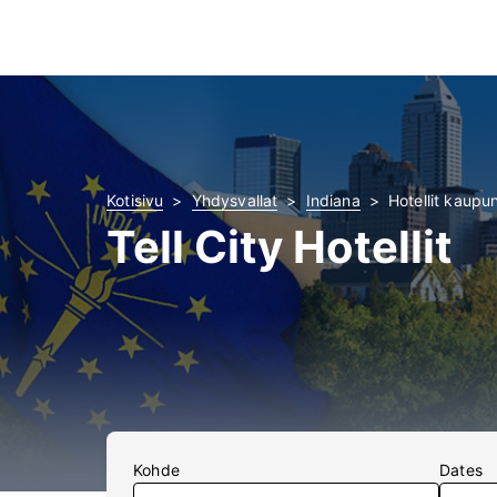
Kotisivu
Yhdysvallat
Indiana
Hotellit kaupun
Tell City Hotellit
Kohde
Dates