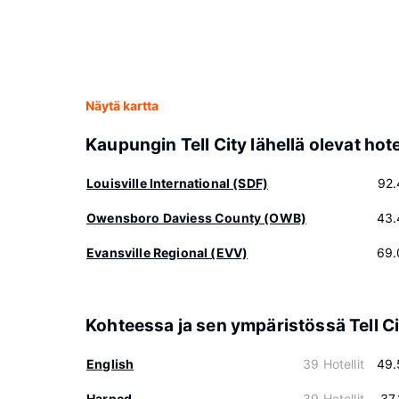
Näytä kartta
Kaupungin Tell City lähellä olevat hotel
Louisville International (SDF)
92.
Owensboro Daviess County (OWB)
43.
Evansville Regional (EVV)
69.
Kohteessa ja sen ympäristössä Tell Ci
English
39 Hotellit
49.
Harned
39 Hotellit
37