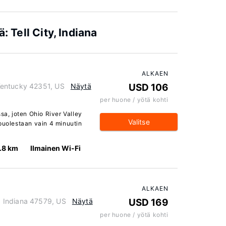
: Tell City, Indiana
ALKAEN
Kentucky 42351, US
Näytä
USD 106
per huone / yötä kohti
sa, joten Ohio River Valley
Valitse
 puolestaan vain 4 minuutin
.8 km
Ilmainen Wi-Fi
ALKAEN
 Indiana 47579, US
Näytä
USD 169
per huone / yötä kohti