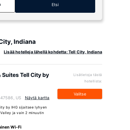
a
Etsi
City, Indiana
Lisää hotelleja lähellä kohdetta: Tell City, Indiana
Suites Tell City by
Lisätietoja tästä
hotellista:
Valitse
na 47586, US
Näytä kartta
ity by IHG sijaitsee lyhyen
Valley ja vain 2 minuutin
ainen Wi-Fi