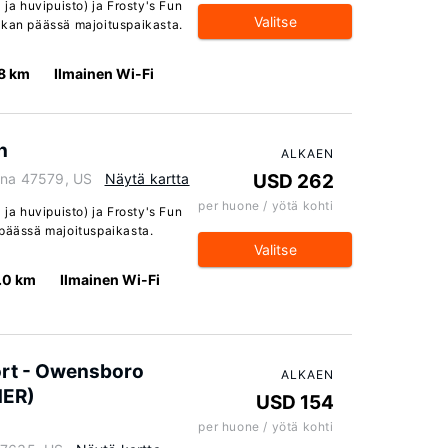
 ja huvipuisto) ja Frosty's Fun
Valitse
tkan päässä majoituspaikasta.
8 km
Ilmainen Wi-Fi
h
ALKAEN
iana 47579, US
Näytä kartta
USD 262
per huone / yötä kohti
 ja huvipuisto) ja Frosty's Fun
 päässä majoituspaikasta.
Valitse
.0 km
Ilmainen Wi-Fi
ort - Owensboro
ALKAEN
NER)
USD 154
per huone / yötä kohti