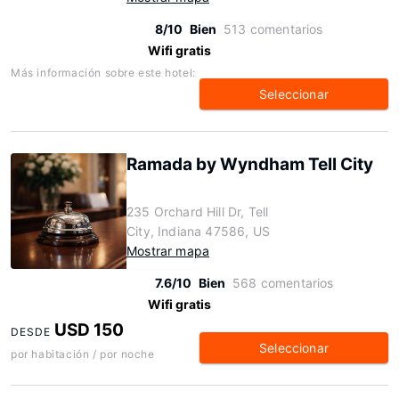
8/10
Bien
513 comentarios
Wifi gratis
Más información sobre este hotel:
Seleccionar
Ramada by Wyndham Tell City
235 Orchard Hill Dr, Tell
City, Indiana 47586, US
Mostrar mapa
7.6/10
Bien
568 comentarios
Wifi gratis
USD 150
DESDE
Seleccionar
por habitación / por noche