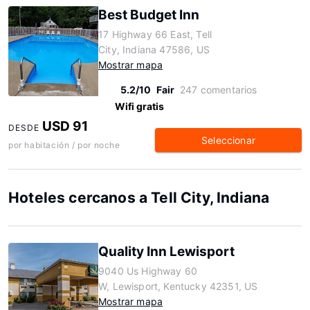
Best Budget Inn
17 Highway 66 East, Tell
City, Indiana 47586, US
Mostrar mapa
5.2/10
Fair
247 comentarios
Wifi gratis
USD 91
DESDE
Seleccionar
por habitación / por noche
Hoteles cercanos a Tell City, Indiana
Quality Inn Lewisport
9040 Us Highway 60
W, Lewisport, Kentucky 42351, US
Mostrar mapa