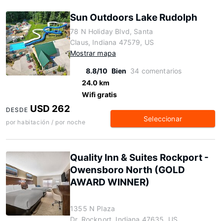
Sun Outdoors Lake Rudolph
78 N Holiday Blvd, Santa
Claus, Indiana 47579, US
Mostrar mapa
8.8/10
Bien
34 comentarios
24.0 km
Wifi gratis
USD 262
DESDE
Seleccionar
por habitación / por noche
Quality Inn & Suites Rockport -
Owensboro North (GOLD
AWARD WINNER)
1355 N Plaza
Dr, Rockport, Indiana 47635, US