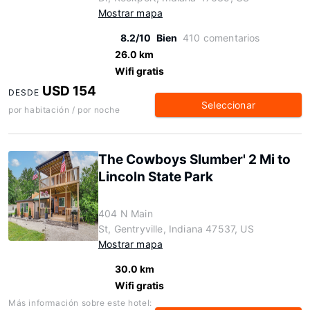
Mostrar mapa
8.2/10
Bien
410 comentarios
26.0 km
Wifi gratis
USD 154
DESDE
Seleccionar
por habitación / por noche
The Cowboys Slumber' 2 Mi to
Lincoln State Park
404 N Main
St, Gentryville, Indiana 47537, US
Mostrar mapa
30.0 km
Wifi gratis
Más información sobre este hotel: