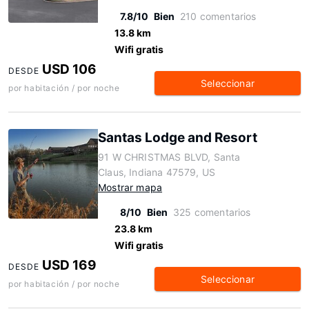
7.8/10
Bien
210 comentarios
13.8 km
Wifi gratis
USD 106
DESDE
Seleccionar
por habitación / por noche
Santas Lodge and Resort
91 W CHRISTMAS BLVD, Santa
Claus, Indiana 47579, US
Mostrar mapa
8/10
Bien
325 comentarios
23.8 km
Wifi gratis
USD 169
DESDE
Seleccionar
por habitación / por noche